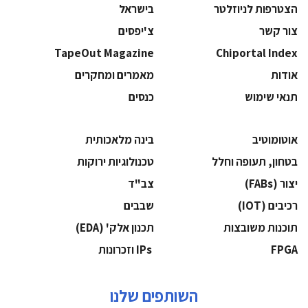
הצטרפות לניוזלטר
בישראל
צור קשר
צ'יפסים
TapeOut Magazine
Chiportal Index
אודות
מאמרים ומחקרים
תנאי שימוש
כנסים
אוטומוטיב
בינה מלאכותית
בטחון, תעופה וחלל
‫טכנולוגיות ירוקות‬
‫יצור (‪(FABs‬‬
‫צב"ד‬
‫רכיבים‬ (IOT)
‫שבבים‬
‫תוכנות משובצות‬
‫תכנון אלק' (‪(EDA‬‬
‫‪FPGA‬‬
‫ ‪וזכרונות IPs‬‬
השותפים שלנו