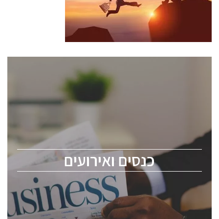
כנסים ואירועים
כנס ChipEx2026 יערך ב-12-13 במאי, 2026. הכנס מיועד
לכל העוסקים בתעשיית הסמיקונדקטור כולל מהנדסים,
מומחים מקצועיים ובכירים.
כנסים ואירועים
ChipEx2026 will be held on May 12-13, 2026. The
conference is intended for everyone involved in the
semiconductor industry, including engineers,
professional experts, and senior executives.