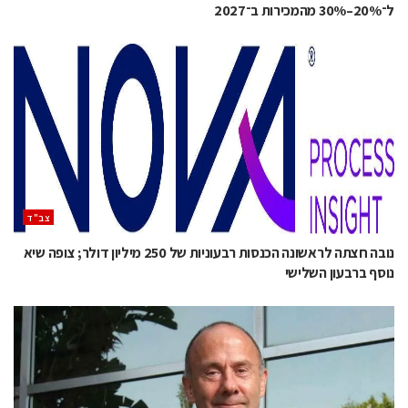
ל־20%–30% מהמכירות ב־2027
‫צב"ד‬
נובה חצתה לראשונה הכנסות רבעוניות של 250 מיליון דולר; צופה שיא
נוסף ברבעון השלישי