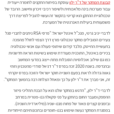
קבוצת
המחקר
של
ד
"
ר
ילון
עוסקת בפיתוח התקנים לחומרה ייעודית
עבור מערכות בינה מלאכותית ולשיפור רכיבי זיכרון וחישוב. הרובד של
טכנולוגיית ההתקן הוא קריטי בהקשר זה ועשוי להוביל לפריצת דרך
משמעותית ביעילות האנרגטית של המערכת.
לדברי יניב גרטי, מנכ"ל אינטל ישראל: "פרסי RSA ניתנים לחברי סגל
צעירים המובילים מחקר טכנולוגי פורץ דרך הצפוי לחולל מהפכה
בתעשיית ההייטק. מלבד קידום שיתופי פעולה עם אנשי טכנולוגיה
בכירים באינטל, התוכנית מעודדת שימוש בשיטות הוראה חדשניות
כמו גם שילוב אוכלוסיות הסובלות מתת-ייצוג במדעי המחשב
ובהנדסה. בשנת 2020 זכה בפרס ד"ר דניאל סודרי מהטכניון וזוהי
גאווה גדולה לראות בפעם השנייה חוקר ישראלי הזוכה בפרס יוקרתי
זה, אני מברך את ד"ר ילון על כך ומאחל הצלחה רבה בהמשך המחקר".
לדברי ד"ר ילון, "הדגש במחקר שלנו הוא על הבנת תהליכי פיזור
ההספק ומעבר החום בהתקן על פני סקאלה ננו-מטרית במרחב
ובזמנים קצרים מאוד של פחות מננו-שניה (מיליארדית השניה).
במסגרת המחקר נעשה שימוש בננו-חומרים ובתכונותיהם הייחודיות