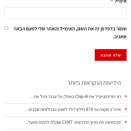
אימייל
*
שמור בדפדפן זה את השם, האימייל והאתר שלי לפעם הבאה
שאגיב.
הידיעות הנקראות ביותר
רוני פרידמן יוביל את Chip‑AI באפל; טל ענבר ינהל את…
ארה״ב מקצה עד 874 מיליון דולר לשבע טכנולוגיות שבבים…
סין מאיצה את מרוץ הזיכרונות: CXMT שוקלת להקים מפעל…