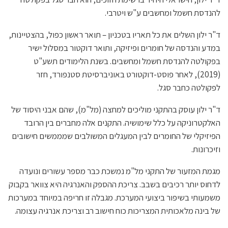
להנדסת חשמל ומחשבים ע"ש ויטרבי.
ד"ר ילון השלים את כל תאריו בטכניון – תואר ראשון כפול, בהצטיינות,
במדע והנדסה של חומרים ופיזיקה, ותואר דוקטור במסלול ישיר
בפקולטה להנדסת חשמל ומחשבים. בשנת הלימודים תשע"ט
(2019), לאחר פוסט-דוקטורט באוניברסיטת סטנפורד, חזר
לפקולטה כחבר סגל.
ד"ר ילון עוסק בהתקני מוליכים למחצה (מל"מ), שהם אבני היסוד של
האלקטרוניקה על כלל שימושיה. התקנים אלה מחברים בין הרובד
הפיזיקלי של החומרים לבין המעגלים המשולבים שמממשים חישובים
וזיכרונות.
מגמת המזעור של התקני מל"מ נמשכת כבר מספר עשורים ונועדה
לדחוס יותר רכיבים בשבב. צריכת ההספק והאנרגיה היא צוואר בקבוק
משמעותי בשיפור ביצועי המערכת. מגבלה זו חריפה במיוחד במערכות
של בינה מלאכותית המצריכות כוח חישוב רב וצריכת אנרגיה עצומה.