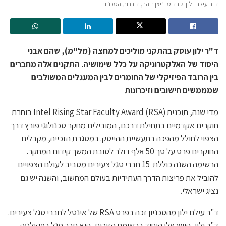
ד"ר עילם ילון. קרדיט: ניצן זוהר, דוברות הטכניון
ד"ר ילון עוסק בהתקני מוליכים למחצה (מל"מ), שהם אבני
היסוד של האלקטרוניקה על כלל שימושיה. התקנים אלה מחברים
בין הרובד הפיזיקלי של החומרים לבין המעגלים המשולבים
שמממשים חישובים וזיכרונות
מדי שנה, תוכנית Intel Rising Star Faculty Award (RSA) בוחרת
חוקרים אקדמיים בתחילת דרכם, המובילים מחקר טכנולוגי פורץ דרך
הצפוי לחולל מהפכה בתעשיית ההייטק. במסגרת הזכייה, מקבלים
החוקרים פרס על סך 50 אלף דולר לטובת המשך קידום המחקר.
הרשימה השנה כוללת 15 חברי סגל צעירים מסביב לעולם הצפויים
להוביל את פריצות הדרך העתידיות בעולם המחשוב, והשנה יש גם
נציג ישראלי.
ד"ר עילם ילון מהטכניון זכה בפרס RSA של אינטל לחברי סגל צעירים.
ד"ר ילון, הישראלי היחיד ברשימת הזוכים, הוא חבר סגל בפקולטה