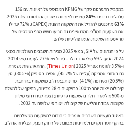
במקביל התפרסם סקר של KPMG המבוסס על ראיונות עם 156
מנהלים בכירים:
86%
מצפים לצמיחה בשורת ההכנסות בשנת 2025.
63%
מתכננים להגדיל את ההשקעה ההונית (CAPEX). 72% יגדילו
את השקעות המו"פ. המרואיינים גם הביעו חשש מפני המכסים של
טראמפ וההשלכות הגיאו פוליטיות שלהם.
על פי הנתונים של SIA, במאי 2025 מכירות השבבים העולמיות במאי
2024 הגיעו ל‑59 מיליארד דולר – גידול של 27% לעומת מאי 2024
ו‑3.5% לעומת אפריל 2025 (
Times Union
). ההתאוששות נשמרת
גם באזורי אמריקה (עלייה של 45.2%), אסיה–פסיפיק (30.5%), סין
(20.5%) ואירופה (4.1%) . מדינות בארה״ב מושקעות בהרחבת
קיבולות ייצור: יותר מ־100 פרויקטים ב‑28 מדינות, בהיקף של למעלה
מ‑500 מיליארד דולר בהשקעות פרטיות; נצפה יצירת חצי מיליון
מקומות עבודה ותלישה של קיבולת ייצור פי שלושה עד 2032 .
באיגוד תעשיות השבבים אומרים כי הודות להשקעות ממשלתיות
בהיקף חסר תקדים ולמדיניות מכוונת של חיזוק הענף, הצליחה ארה"ב