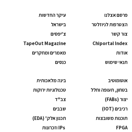
פרסם אצלנו
עיקר החדשות
הצטרפות לניוזלטר
בישראל
צור קשר
צ'יפסים
TapeOut Magazine
Chiportal Index
אודות
מאמרים ומחקרים
תנאי שימוש
כנסים
אוטומוטיב
בינה מלאכותית
בטחון, תעופה וחלל
‫טכנולוגיות ירוקות‬
‫יצור (‪(FABs‬‬
‫צב"ד‬
‫רכיבים‬ (IOT)
‫שבבים‬
‫תוכנות משובצות‬
‫תכנון אלק' (‪(EDA‬‬
‫‪FPGA‬‬
‫ ‪וזכרונות IPs‬‬