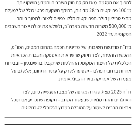
להפוך את המגמה. מאז חקיקת חוק השבבים והמדע הושקו יותר
מ־100 פרויקטים ב־28 מדינות, בהיקף השקעה פרטי כולל של למעלה
מחצי טריליון דולר. הפרויקטים הללו צפויים ליצור ולתמוך ביותר
מ־500,000 משרות חדשות בארה"ב, ולשלש את יכולת ייצור השבבים
המקומית עד 2032.
בדו"ח מודגשת חשיבותן של מדיניות חכמה בתחום המסים, המו"פ,
ההכשרה והסחר, לצד חיזוק שרשראות האספקה והגברת הכדאיות
הכלכלית של הייצור המקומי. ההחלטות שיתקבלו בוושינגטון – ובבירות
אחרות ברחבי העולם – ישפיעו לא רק על עתיד התחום, אלא גם על
מעמדה של אמריקה בזירה הבינלאומית.
דו"ח 2025 מציג סקירה מקיפה של מצב התעשייה כיום, לצד
האתגרים וההזדמנויות שבעשור הקרוב – תקופה שתכריע אם תוכל
ארצות הברית לשמור על ההובלה במרוץ הגלובלי לטכנולוגיה.