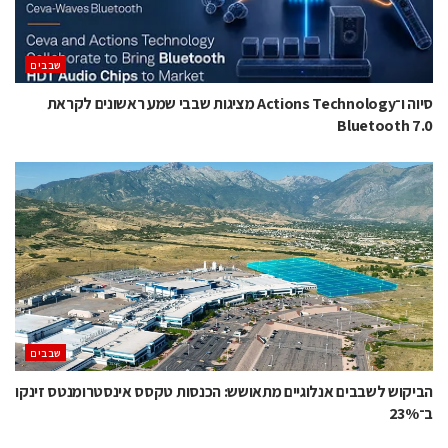
‫שבבים‬
סיוה ו־Actions Technology מציגות שבבי שמע ראשונים לקראת
Bluetooth 7.0
‫שבבים‬
הביקוש לשבבים אנלוגיים מתאושש: הכנסות טקסס אינסטרומנטס זינקו
ב־23%