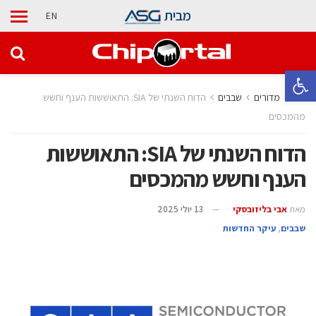
מבית
EN
פתח סרגל נגישות
בית
מדורים
‫שבבים‬
הדוח השנתי של SIA: התאוששות הענף וחשש
מהמכסים
הדוח השנתי של SIA: התאוששות
הענף וחשש מהמכסים
מאת
אבי בליזובסקי
13 יולי 2025
‫שבבים‬
,
עיקר החדשות