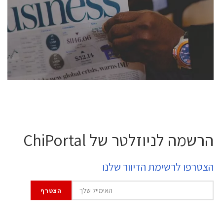
conference is intended for everyone involved in the
semiconductor industry, including engineers,
professional experts, and senior executives.
לחץ לפרטים
הרשמה לניוזלטר של ChiPortal
הצטרפו לרשימת הדיוור שלנו