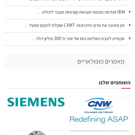
IBM וקידמה מציגות תוצאות קוונטיות מעבר ליכולת…
סין מאיצה את מרוץ הזיכרונות: CXMT שוקלת להקים מפעל…
אקסייט לאבס השלימה גיוס של יותר מ־300 מיליון דולר…
מאמרים פופולאריים
השותפים שלנו