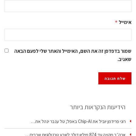
אימייל
*
שמור בדפדפן זה את השם, האימייל והאתר שלי לפעם הבאה
שאגיב.
הידיעות הנקראות ביותר
רוני פרידמן יוביל את Chip‑AI באפל; טל ענבר ינהל את…
ארה״ב מקצה עד 874 מיליון דולר לשבע טכנולוגיות שבבים…