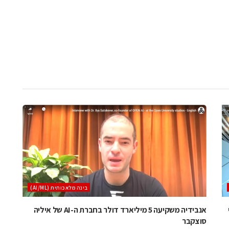
בינה מלאכותית (AI/ML)
י
אנבידיה משקיעה 5 מיליארד דולר בחברת ה-AI של איליה
סוצקבר