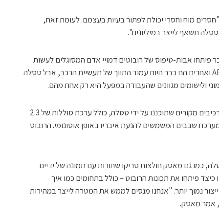
 "חסרים מוח וחסרי יכולת לפתור בעיות בעצמם. לעומת זאת,
טסלה תשאף לייצר במיליונים".
כבר פיתחו אבות-טיפוס של רובוטים דמויי אדם המסוגלים לעשות
דברים מורכבים ורובוטים לקווי ייצור של ABB ואחרים הם כבר היום עמוד התווך של תעשיית הרכב, אבל טסלה
וני ולישומים מגוונים שהעבודה במפעל היא רק אחת מהם.
כרגיל אצל מאסק, הרובוט של טסלה כולל רכיבים מקורים שתוכננו על ידי טסלה, כולל ערכת סוללות של 2.3
מערכת שבבים המשמשים להנעת איבריו באופן אוטונומי. הרובוט
, כמו גם מאסק חולצות טריקו שחורות עם תמונה של ידיים
כיצד פיתחו את תכונות הרובוט – כולל בתחומים כמו איך
צור נמוך יותר. "אנחנו מנסים לממש את המטרה לייצר במהירות
, אמר מאסק.