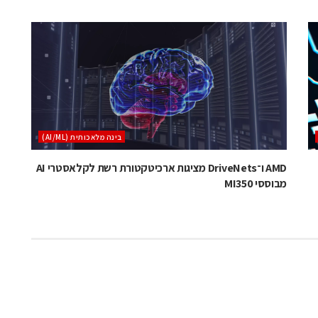
בינה מלאכותית (AI/ML)
AMD ו־DriveNets מציגות ארכיטקטורת רשת לקלאסטרי AI
מבוססי MI350