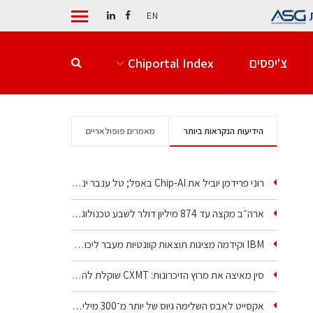
EN
צ'יפסים
Chiportal Index
הידיעות הנקראות ביותר
מאמרים פופולאריים
רוני פרידמן יוביל את Chip‑AI באפל; טל ענבר ינהל את…
ארה״ב מקצה עד 874 מיליון דולר לשבע טכנולוגיות שבבים…
IBM וקידמה מציגות תוצאות קוונטיות מעבר ליכולת…
סין מאיצה את מרוץ הזיכרונות: CXMT שוקלת להקים מפעל…
אקסייט לאבס השלימה גיוס של יותר מ־300 מיליון דולר…