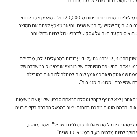
 בשימוש ברובוטים לצרכים מגוונים.
לפי מאסק הרובוט האנושי של טסלה ייוצר במיליונים וומחירו יהיה פחות מ-20,000 דולר. מאסק אמר שהוא
ובוט בעוד שלוש עד חמש שנים, ותיאר מאמץ לפתח את המוצר
הוא סיפק עד היום על עסק שלדבריו יכול להיות גדול יותר
וק ההמוני, שייבחנו גם על ידי עבודות במפעלים שלה, מבדילה
מויי אדם. החשיפה המיוחלת של רובוטי אופטימוס במשרדה של
ק ממה שמאסק תיאר כמאמץ לגרום לטסלה להיראות כמובילה
 שמייצרת "מכוניות מגניבות".
האחרון יצא לנופף לקהל וטסלה הראתה סרטון שלו עושה משימות
אות והרמת מוטות מתכת בתחנת ייצור במפעל החברה בקליפורניה.
פטימוס יוכיח כל מה שאנחנו מתכננים בשבילו", אמר מאסק,
 להיות מדהים בעוד חמש או 10 שנים".