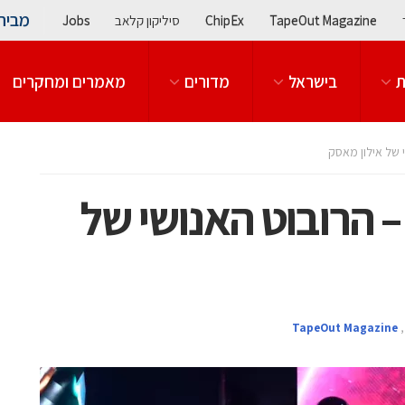
מבית
TapeOut Magazine
ChipEx
סיליקון קלאב
Jobs
ת
בישראל
מדורים
מאמרים ומחקרים
 של אילון מאסק
– הרובוט האנושי של
TapeOut Magazine
,