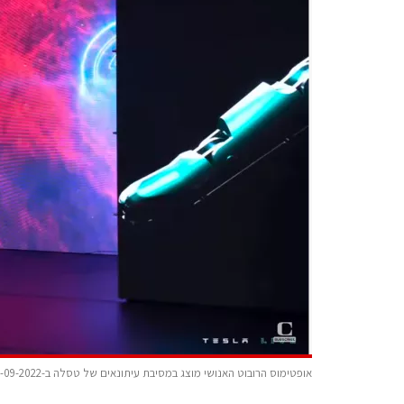
אופטימוס הרובוט האנושי מוצג במסיבת עיתונאים של טסלה ב-20-09-2022 צילום: מתוך סרטון החברה