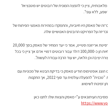
לאכותית, ציין כי להפצה המונית של רובוטים יש פוטנציאל
שפע, ללא עוני".
רזה של מאסק היו חיוביות, והתמקדו במהירות מאמצי הפיתוח של
ריזה על הפרויקט הרובטים האנושיים שלה.
אנרי בן אמור, פרופסור לרובוטיקה באוניברסיטת אריזונה סטייט, אמר כי יעד המחיר של מאסק בסך 20,000
דולר הוא "הצעה טובה", שכן העלויות הנוכחיות הן כ-100,000 דולר עבור רובוטים דמויי אדם אך ציין כי בכל
ורה יציבה וכן הלאה, יש עוד הרבה עבודה לעשות".
הוצג אופטימוס הודיע מאסק כי בדיקת הבטא של מכוניות עם
יכולת נהיגה אוטונומית מלאה תהינה מוכנות "טכנית" להפעלה עולמית עד סוף 2022, אך התקנות
תן זמינות לשימוש.
סיבת העיתונאים ע"י מאסק והצוות שלו: לחצו כאן
https://www.y