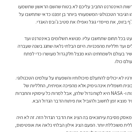
דשות האינטרנט החביב עליכם לא בטוח שהשם הראשון שתשמעו
ו הגיבור הטכנולוגי המשמעותי ביותר בן זמננו כדאי שתחשבו על
 בזוס, את מייסדי גוגל ואפילו את סטיב ג'ובס האגדי.
 כמעט בכל תחום שתחשבו עליו. מנושא תשלומים באינטרנט ועד
ים ועד חלליות מהפכניות. היזם הבלתי נלאה שחגג בשנה שעברה
ום גם האיש העשיר בעולם ולשמחתינו הוא מנצל חלק גדול מעושרו כדי לפתח
ולם כולו.
גיו לא יכולים להתעלם מיכולותיו והשפעתו על עולמינו הטכנולוגי.
כונית חשמלית אינה גימיק אלא מהפיכה אמיתית, החלליות של
Space X נמצאות כיום בשימוש מדינות רבות ו- NASA היא לקוח גדול שלהן, אבל למרות כל עיסוקיו והחברות
יד מוצא זמן לחשוב ולהוביל את פיתוח הדבר הגדול הבא.
מאסק מסיבת עיתונאים בה הציג את הדבר הגדול הזה. זה לא היה
לית משוכללת יותר. הפעם הציג אילון הבלתי נלאה את אופטימוס,