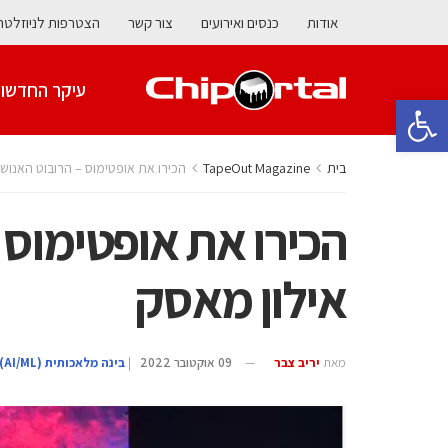
אודות
כנסים ואירועים
צור קשר
הצטרפות לניוזלטר
עיקר החדשו
פתח סרגל נגישות
בית
TapeOut Magazine
הכירו את אופטימוס – הרובוט האנושי
הכירו את אופטימוס 
אילון מאסק
מאת
יריב צבר
09 אוקטובר 2022
|
בינה מלאכותית (AI/ML)