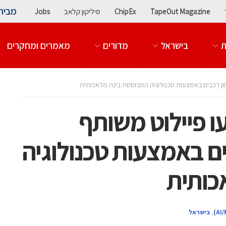
מבית
TapeOut Magazine
ChipEx
סיליקון קלאב
Jobs
ת
בישראל
מדורים
מאמרים ומחקרים
Ravin A יבצעו פיילוט משותף
ם באמצעות טכנולוגיה
כותית
,
בישראל