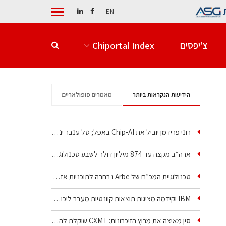
EN
צ'יפסים
Chiportal Index
הידיעות הנקראות ביותר
מאמרים פופולאריים
רוני פרידמן יוביל את Chip‑AI באפל; טל ענבר ינהל את…
ארה״ב מקצה עד 874 מיליון דולר לשבע טכנולוגיות שבבים…
טכנולוגיית המכ״ם של Arbe נבחרה לתוכניות אזרחיות וביטחוניות
IBM וקידמה מציגות תוצאות קוונטיות מעבר ליכולת…
סין מאיצה את מרוץ הזיכרונות: CXMT שוקלת להקים מפעל…