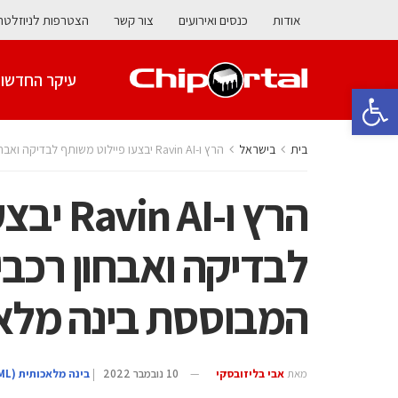
אודות
כנסים ואירועים
צור קשר
הצטרפות לניוזלטר
עיקר החדשו
פתח סרגל נגישות
בית
בישראל
הרץ ו-Ravin AI יבצעו פיילוט משותף לבדיקה ואבחון רכבים באמצעות טכנולוגיה המבוססת בינה מלאכותית
הרץ ו-I
לבדיקה ואבחון רכבי
המבוססת בינה מלא
מאת
אבי בליזובסקי
10 נובמבר 2022
|
בינה מלאכותית (AI/ML)