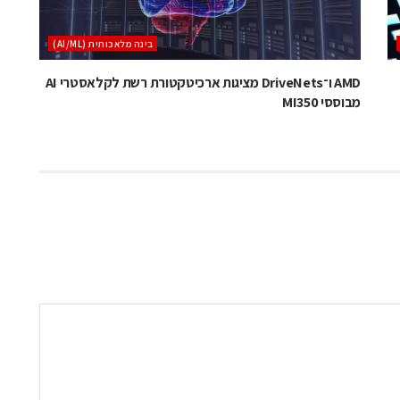
בינה מלאכותית (AI/ML)
AMD ו־DriveNets מציגות ארכיטקטורת רשת לקלאסטרי AI
מבוססי MI350