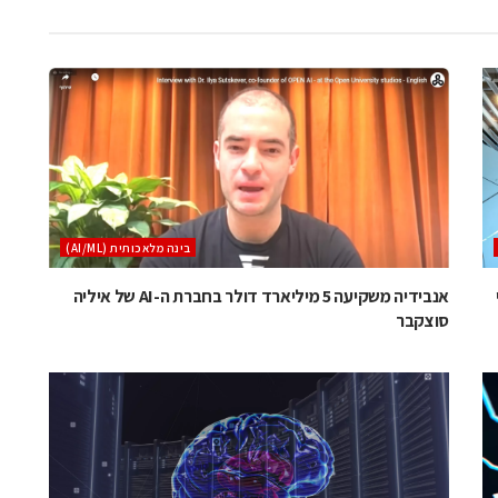
בינה מלאכותית (AI/ML)
י
אנבידיה משקיעה 5 מיליארד דולר בחברת ה-AI של איליה
סוצקבר