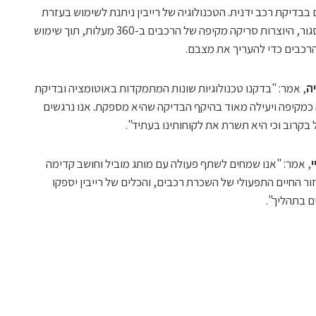
בדיקת רכב ידנית. הטכנולוגיה של רייבין ניתנת לשימוש בעזרת
מצלמות טלפונים ניידים ומצלמות במעגל סגור, היוצרות סריקה מקיפה של הרכבים ב-360 מעלות, תוך שימוש
הרכבים כדי להעריך את מצבם.
ה
, אמר: "בדקנו טכנולוגיות שונות המתמקדות באוטומציה ובדיקת
חה כמקיפה ויעילה מאוד בהיקף הבדיקה שהיא מספקת. אנו נרגשים
ל בקרוב וכי היא תשרת את לקוחותינו בעתיד".
י
, אמר: "אנו שמחים לשתף פעולה עם מותג מוביל וחושב קדימה
ור החיים התפעולי של השכרת רכבים, והכלים של רייבין יספקו
 בתהליך".