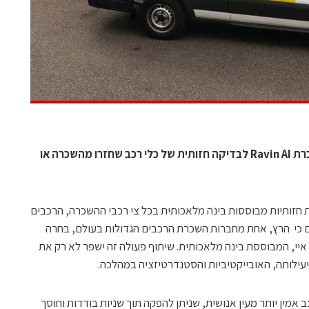
הרץ יצאה בפיילוט עם הטכנולוגיה של חברת Ravin AI לבדיקה חזותית של כלי רכב שחזרו מהשכרה או
חזותיות מבוססות בינה מלאכותית בכל צי רכבי ההשכרה, הרכבים
ם כי הרץ, אחת מחברות השכרת הרכבים הגדולות בעולם, בחרה
י איי, המבוססת בינה מלאכותית. שיתוף פעולה זה ישפר לא רק את
יעילותה, האובייקטיביות והסטנדרטיזציה במהלכה.
צב אמין יותר מעין אנושית, שניתן להפקה תוך שניות בודדות וחוסך