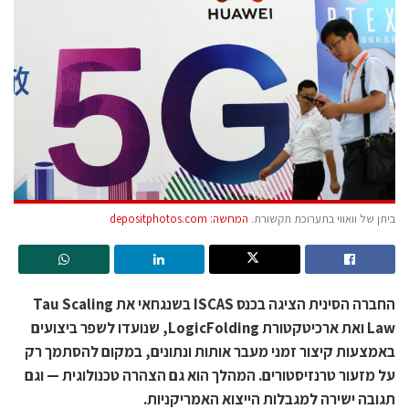
ביתן של וואווי בתערוכת תקשורת.
המחשה: depositphotos.com
החברה הסינית הציגה בכנס ISCAS בשנגחאי את Tau Scaling
Law ואת ארכיטקטורת LogicFolding, שנועדו לשפר ביצועים
באמצעות קיצור זמני מעבר אותות ונתונים, במקום להסתמך רק
על מזעור טרנזיסטורים. המהלך הוא גם הצהרה טכנולוגית — וגם
תגובה ישירה למגבלות הייצוא האמריקניות.