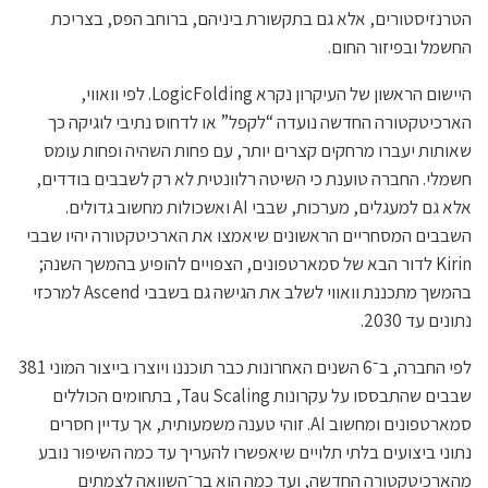
הטרנזיסטורים, אלא גם בתקשורת ביניהם, ברוחב הפס, בצריכת
החשמל ובפיזור החום.
היישום הראשון של העיקרון נקרא LogicFolding. לפי וואווי,
הארכיטקטורה החדשה נועדה “לקפל” או לדחוס נתיבי לוגיקה כך
שאותות יעברו מרחקים קצרים יותר, עם פחות השהיה ופחות עומס
חשמלי. החברה טוענת כי השיטה רלוונטית לא רק לשבבים בודדים,
אלא גם למעגלים, מערכות, שבבי AI ואשכולות מחשוב גדולים.
השבבים המסחריים הראשונים שיאמצו את הארכיטקטורה יהיו שבבי
Kirin לדור הבא של סמארטפונים, הצפויים להופיע בהמשך השנה;
בהמשך מתכננת וואווי לשלב את הגישה גם בשבבי Ascend למרכזי
נתונים עד 2030.
לפי החברה, ב־6 השנים האחרונות כבר תוכננו ויוצרו בייצור המוני 381
שבבים שהתבססו על עקרונות Tau Scaling, בתחומים הכוללים
סמארטפונים ומחשוב AI. זוהי טענה משמעותית, אך עדיין חסרים
נתוני ביצועים בלתי תלויים שיאפשרו להעריך עד כמה השיפור נובע
מהארכיטקטורה החדשה, ועד כמה הוא בר־השוואה לצמתים