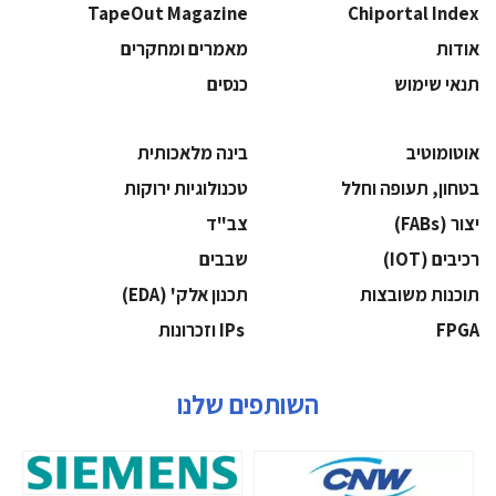
TapeOut Magazine
Chiportal Index
אודות
מאמרים ומחקרים
תנאי שימוש
כנסים
אוטומוטיב
בינה מלאכותית
בטחון, תעופה וחלל
‫טכנולוגיות ירוקות‬
‫יצור (‪(FABs‬‬
‫צב"ד‬
‫רכיבים‬ (IOT)
‫שבבים‬
‫תוכנות משובצות‬
‫תכנון אלק' (‪(EDA‬‬
‫‪FPGA‬‬
‫ ‪וזכרונות IPs‬‬
השותפים שלנו