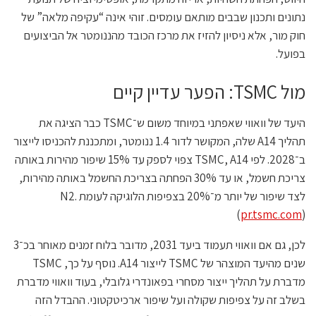
נתונים ותכנון שבבים מותאם עומסים. זוהי אינה “עקיפה מלאה” של
חוק מור, אלא ניסיון להזיז את מרכז הכובד מהננומטר אל הביצועים
בפועל.
מול TSMC: הפער עדיין קיים
היעד של וואווי שאפתני במיוחד משום ש־TSMC כבר הציגה את
תהליך A14 שלה, המקושר לדור 1.4 ננומטר, ומתכננת להכניסו לייצור
ב־2028. לפי TSMC, A14 צפוי לספק עד 15% שיפור מהירות באותה
צריכת חשמל, או עד 30% הפחתה בצריכת החשמל באותה מהירות,
לצד שיפור של יותר מ־20% בצפיפות הלוגיקה לעומת N2.
(
pr.tsmc.com
)
לכן, גם אם וואווי תעמוד ביעד 2031, מדובר בלוח זמנים מאוחר בכ־3
שנים מהיעד המוצהר של TSMC לייצור A14. נוסף על כך, TSMC
מדברת על תהליך ייצור מסחרי בפאונדרי גלובלי, בעוד וואווי מדברת
בשלב זה על צפיפות שקולה ועל שיפור ארכיטקטוני. ההבדל הזה