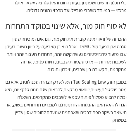
כלי תכנון חדשים ושפתרון בעיות החום והאינטגרציה יישאר אתגר
מרכזי — במיוחד משבבי מובייל ועד מרכזי נתונים גדולים.
לא סוף חוק מור, אלא שינוי במוקד התחרות
ההכרזה של וואווי אינה קוברת את חוק מור, וגם אינה מוכיחה שסין
סגרה את הפער מול TSMC. אבל היא כן מצביעה על כיוון חשוב: בעידן
שבו מזעור טרנזיסטורים נעשה קשה יותר, התחרות תעבור יותר ויותר
לשכבות אחרות — ארכיטקטורת שבבים, חיווט פנימי, אריזה
מתקדמת, תקשורת בין שבבים, זיכרון ותוכנה.
במובן הזה, Tau Scaling Law היא לא רק הצהרה טכנולוגית, אלא גם
מסר פוליטי־תעשייתי: וואווי מבקשת להראות שגם תחת סנקציות, היא
יכולה להציע מסלול פיתוח עצמאי לשבבים מתקדמים. השאלה
הגדולה היא האם ההבטחה הזו תתורגם למוצרים תחרותיים בשוק, או
תישאר בעיקר מפת דרכים שאפתנית שנועדה להוכיח שסין עדיין
במשחק.