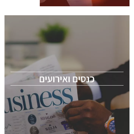
כנסים ואירועים
כנס ChipEx2026 יערך ב-12-13 במאי, 2026. הכנס מיועד
לכל העוסקים בתעשיית הסמיקונדקטור כולל מהנדסים,
מומחים מקצועיים ובכירים.
כנסים ואירועים
ChipEx2026 will be held on May 12-13, 2026. The
conference is intended for everyone involved in the
semiconductor industry, including engineers,
professional experts, and senior executives.
לחץ לפרטים