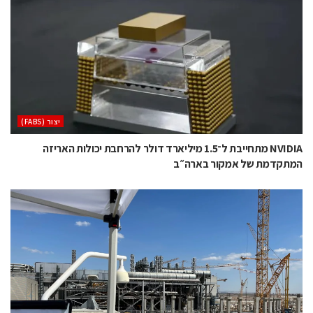
‫יצור (‪(FABS‬‬
NVIDIA מתחייבת ל־1.5 מיליארד דולר להרחבת יכולות האריזה
המתקדמת של אמקור בארה״ב