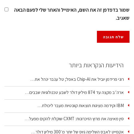
שמור בדפדפן זה את השם, האימייל והאתר שלי לפעם הבאה
שאגיב.
הידיעות הנקראות ביותר
רוני פרידמן יוביל את Chip‑AI באפל; טל ענבר ינהל את…
ארה״ב מקצה עד 874 מיליון דולר לשבע טכנולוגיות שבבים…
IBM וקידמה מציגות תוצאות קוונטיות מעבר ליכולת…
סין מאיצה את מרוץ הזיכרונות: CXMT שוקלת להקים מפעל…
אקסייט לאבס השלימה גיוס של יותר מ־300 מיליון דולר…