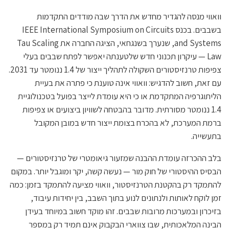
וואווי מנסה להגדיר מחדש את הדרך שבה מודדים התקדמות
בשבבים. בכנס IEEE International Symposium on Circuits
and Systems, שנערך בשנגחאי, הציגה החברה את Tau Scaling
Law — עיקרון תכנוני חדש שלטענתה יאפשר לפתח שבבים בעלי
צפיפות טרנזיסטורים השקולה לתהליך ייצור של 1.4 ננומטר עד 2031.
עם זאת, חשוב להדגיש: וואווי אינה טוענת כי פתרה את בעיית
הליתוגרפיה המתקדמת או כי היא עומדת לייצר בפועל בטכנולוגיית
1.4 ננומטר מסורתית. מדובר בהבטחה לשוויון ביצועים או צפיפות
ברמת המערכת, לא בהכרח בצומת ייצור חדש במובן המקובל
בתעשייה.
בלב ההכרזה עומדת ההבנה שמזעור גיאומטרי של טרנזיסטורים —
הבסיס ההיסטורי של חוק מור — נעשה קשה, יקר ומוגבל יותר. במקום
להתמקד רק בהקטנת הטרנזיסטור, וואווי מציעה להתמקד בזמן: כמה
זמן לוקח לאותות ולנתונים לנוע בתוך השבב, בין יחידות עיבוד,
בזיכרון ובמערכות מרובות שבבים. זהו מוקד חשוב במיוחד בעידן
הבינה המלאכותית, שבו צווארי הבקבוק אינם תמיד רק במספר