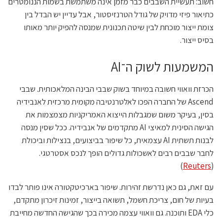
חשוב: תעשיית השבבים כבר מזמן אינה משתמשת בשמות הננומטרים
כתיאור פיזי מדויק של גודל הטרנזיסטור, אבל עדיין יש הבדל בין
צומת ייצור מוכחת לבין שיטה תכנונית שמנסה להפיק יותר מאותו
בסיס ייצור.
המשמעות לשוק ה־AI
הכרזת וואווי חשובה במיוחד בשוק שבבי הבינה המלאכותית. שבבי
Ascend של החברה הפכו לאלטרנטיבה מקומית מרכזית לאנבידיה
בסין, בעיקר משום שמגבלות הייצוא האמריקניות מצמצמות את
הגישה הסינית למאיצי AI מתקדמים של אנבידיה. ככל שסין מנסה
לבנות תשתית AI עצמאית, כל שיפור בביצועים, בנצילות וביכולת
לחבר שבבים רבים לאשכולות גדולים הופך לנכס אסטרטגי.
)
Reuters
(
עם זאת, גם כאן נדרשת זהירות. שיפור בארכיטקטורה אינו פותר לבדו
בעיות של חום, צריכת חשמל, תשואה בייצור, זמינות זיכרון מתקדם,
כלי EDA ותוכנה. גם וואווי עצמה מכירה בכך שהגישה החדשה מחייבת