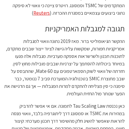
המתקדמים של TSMC וסמסונג. רויטרס ציינה כי וואווי לא סיפקה
נתוני ביצועים עצמאיים במסגרת ההכרזה. (
Reuters
)
תגובה למגבלות האמריקניות
ההקשר הגיאופוליטי ברור. מאז 2019 נתונה וואווי למגבלות
אמריקניות חמורות, שמקשות עליה גישה לציוד ייצור שבבים מתקדם,
לתוכנות תכנון ולשרשראות אספקה מערביות. מגבלות אלה פגעו
במיוחד ביכולתה להסתמך על יצרניות שבבים מובילות מחוץ לסין.
חזרתה של וואווי לשוק הסמארטפונים עם Mate 60, שהתבסס על
שבב מתוצרת SMIC בטכנולוגיה המוערכת סביב 7 ננומטר, כבר
סימנה כי סין מצליחה להתקדם למרות המגבלות — אך גם הדגישה את
הפער שנותר מול החזית העולמית.
כאן נכנסת Tau Scaling Law לתמונה. אם אי אפשר להדביק
במהירות את TSMC או סמסונג דרך ליתוגרפיה בלבד, וואווי מנסה
להראות שאפשר להשיג חלק מהשיפור דרך תכנון מערכתי: קיצור
חיווט, הפחתת השהיות, אריזה מתקדמת, אופטימיזציה של תנועת