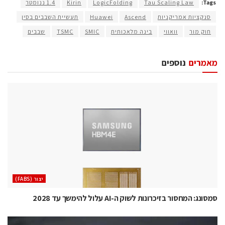
Tags:
Tau Scaling Law
LogicFolding
Kirin
1.4 ננומטר
סנקציות אמריקניות
Ascend
Huawei
תעשיית השבבים בסין
חוק מור
וואווי
בינה מלאכותית
SMIC
TSMC
שבבים
מאמרים
נוספים
‫יצור (‪(FABS‬‬
סמסונג: המחסור בזיכרונות לשוק ה-AI עלול להימשך עד 2028