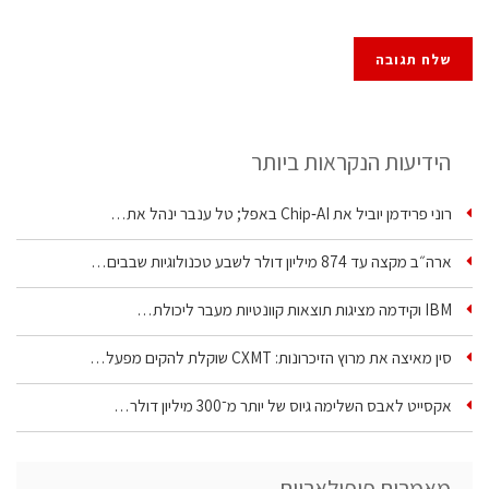
הידיעות הנקראות ביותר
רוני פרידמן יוביל את Chip‑AI באפל; טל ענבר ינהל את…
ארה״ב מקצה עד 874 מיליון דולר לשבע טכנולוגיות שבבים…
IBM וקידמה מציגות תוצאות קוונטיות מעבר ליכולת…
סין מאיצה את מרוץ הזיכרונות: CXMT שוקלת להקים מפעל…
אקסייט לאבס השלימה גיוס של יותר מ־300 מיליון דולר…
מאמרים פופולאריים