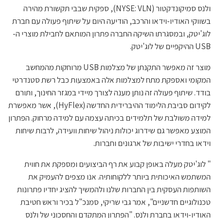
ולנס סמיקונדקטור (NYSE: VLN), ספקית שבבי תקשורת מהירה
בשווקי האודיו-וידאו והרכב, הודיעה היום על שיתוף פעולה עם חברת
לוג'יטק, ובמסגרתו השיקה החברה פתרון המותאם לחבילת מוצרי ה-
USB ההיקפיים של לוג'יטק.
מוצר זה מאפשר התקנתן של מצלמות USB מרוחקות מהמחשב
המקומי ואספקת מתח למצלמות אלה באמצעות כבל רשת סטנדרטי
בודד. שיתוף פעולה זה נותן מענה לצורך מיידי במגזר החינוך, ותורם
לקידום סביבת הלימוד ההיברידית החדשה (HyFlex), אשר מאפשרת
למידה משולבת של תלמידים בכיתה עצמה עם למידה מרחוק. הפתרון
המוצע מאפשר גם שידרוג יכולות ניהול שיחות וועידה, לרבות שיחות
וידאו בחדרי ישיבות של ארגונים וחברות.
" לוג'יטק מעלה באופן קבוע את רף הביצועים ומספקת את חווית
המשתמש האיכותית ביותר ללקוחותיה. אנו מצפים להעמיק את
השותפות העסקית בין החברות שלנו ולהמשיך להציג יחדיו פתרונות
טכנולוגיים חדשניים", אמר גבי שריקי, סמנכ"ל בכיר וראש חטיבת
האודיו-וידאו בחברת ולנס. "הפתרון המתקדם והחסכוני של ולנס