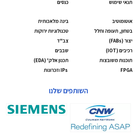
תנאי שימוש
כנסים
אוטומוטיב
בינה מלאכותית
בטחון, תעופה וחלל
‫טכנולוגיות ירוקות‬
‫יצור (‪(FABs‬‬
‫צב"ד‬
‫רכיבים‬ (IOT)
‫שבבים‬
‫תוכנות משובצות‬
‫תכנון אלק' (‪(EDA‬‬
‫‪FPGA‬‬
‫ ‪וזכרונות IPs‬‬
השותפים שלנו