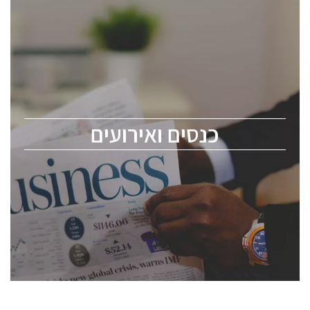
כנסים ואירועים
כנס ChipEx2026 יערך ב-12-13 במאי, 2026. הכנס מיועד
לכל העוסקים בתעשיית הסמיקונדקטור כולל מהנדסים,
מומחים מקצועיים ובכירים.
כנסים ואירועים
ChipEx2026 will be held on May 12-13, 2026. The
conference is intended for everyone involved in the
semiconductor industry, including engineers,
professional experts, and senior executives.
לחץ לפרטים