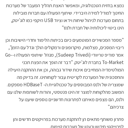
נמצא בחזית הטכנולוגיה, ומאפשר האצת תהליך המעבר של מערכות
החינוך למודל למידה היברידי. שיתוף הפעולה עם חברות מובילות
בתחום מערכות לניהול שיחות וידאו וציוד USB היקפי כמו לוג'יטק,
הינו ביטוי ליכולותיה של חברת ולנס"
"מספר המכשירים המוטמעים כיום בכיתות הלימוד וחדרי הישיבות וכן
ריבוי המסכים, מצלמות, מיקרופונים ורמקולים הולך וגדל עם הזמן",
אמר סודיפ טריוודי (Sudeep Trivedi), מנהל שיתופי הפעולה ו-Go-
To-Market בחברת לוג'יטק. "דבר זה הופך את הפצת תכני
המולטימדיה המחייבים איכות שידור גבוהה, וכן את ההתקנה היעילה
והחסכונית של המערכת לקריטית עבור לקוחותינו. זה בדיוק מה
שמוצריה של ולנס המבוססים על טכנולוגיית ה- HDBaseT מספקים.
המשוב מהלקוחות למוצר זה הינו פנטסטי, והודות לשותפות שלנו עם
ולנס, הם מצפים מאיתנו לפתרונות חדשניים נוספים שיענו על
צרכיהם."
פתרון משותף מתאים הן להתקנת מערכות בפרויקטים חדשים והן
לפרוייקטי חידוש ורענון של מערכות קיימות.