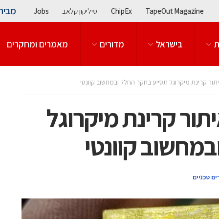
מבית
TapeOut Magazine
ChipEx
סיליקון קלאב
Jobs
ת
בישראל
מדורים
מאמרים ומחקרים
תור קרינת מיקרוגל תסייע בחקר החלל ובמחשוב קוונטי
תור קרינת מיקרוגל
במחשוב קוונטי
ם טכניים