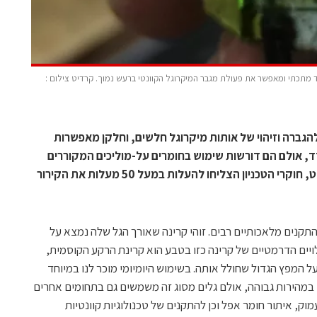
Nitrogen  בגביש יהלום הנצא במהוד מתכתי ומאפשר את פעולת מגבר המיקרוגל הקוונטי ברעש נמוך. קרדיט צילום :
 להגברה וזיהוי של אותות מיקרוגל חלשים, וחלקן מאפשרות
דד, אולם הם דורשות שימוש בחומרים על-מוליכים המקוררים
כמעט עד לטמפרטורה של האפס המוחלט, חוקרי הטכניון הצליחו להעלות במעל 50 מעלות את הקירור
תקנים מלאכותיים רבים. זוהי קרינה שאורך הגל שלה נמצא על
יים הדרמטיים של קרינה כזו בטבע הוא קרינת הרקע הקוסמית,
ספקת מידע רב על המפץ הגדול שחולל אותה. בשימוש היומיומי מוכר לנו במיוחד
במהירות גבוהה, אולם גלים מסוג זה משמשים גם בתחומים אחרים
, איתור חומר אפל וכן להתקנים של טכנולוגיות קוונטיות