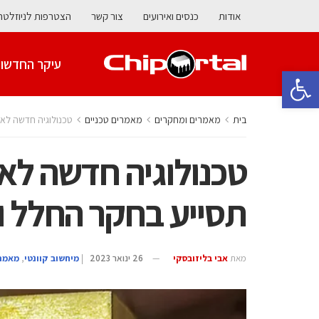
אודות
כנסים ואירועים
צור קשר
הצטרפות לניוזלטר
עיקר החדשו
פתח סרגל נגישות
בית
מאמרים ומחקרים
מאמרים טכניים
טכנולוגיה חדשה לאי
טכנולוגיה חדשה לאי
תסייע בחקר החלל ו
מאת
אבי בליזובסקי
26 ינואר 2023
|
מיחשוב קוונטי
,
מאמרי