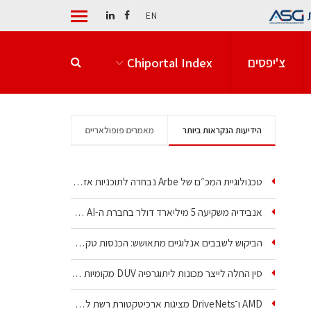
EN
צ'יפסים
Chiportal Index
הידיעות הנקראות ביותר
מאמרים פופולאריים
טכנולוגיית המכ״ם של Arbe נבחרה לתוכניות אזרחיות וביטחוניות
אנבידיה משקיעה 5 מיליארד דולר בחברת ה-AI של איליה סוצקבר
הביקוש לשבבים אנלוגיים מתאושש: הכנסות טקסס…
סין החלה לייצר מכונות ליתוגרפיה DUV מקומיות בטבילה
AMD ו־DriveNets מציגות ארכיטקטורת רשת לקלאסטרי AI…