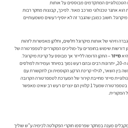
 הטכנולוגיים המתקדמים מבוססים על אותות
הוא אתגר טכנולוגי מורכב מאוד. לפיכך, קבוצות מחקר רבות
יקרוגל. חשוב כמובן שהגבר זה לא יוסיף רעשים משמעותיים
הגברה וזיהוי של אותות מיקרוגל חלשים, וחלקן מאפשרות לזהות
 הן דורשות שימוש בחומרים על-מוליכים המקוררים לטמפרטורה של
מייזר
– התקן הדומה ללייזר אך מבוסס על קרינת מיקרוגל.
לטכנולוגיה זו, שפותחה כבר באמצע המאה ה-20, יתרונות רבים ובהם רעש נמוך במיוחד ועמידות לפולסים
משה בין השאר, לגילוי קרינת הרקע הקוסמית וכן לתקשורת עם
לוגיית מייזר מחייבת קירור של המערכת לטמפרטורה הקרובה
לאפס המוחלט, שכן כאשר מייזרים פועלים בטמפרטורה שמעל 1 קלווין הם יוצרים רעש רב שאינו מאפשר
ל המקורית.
מקבלים מענה במחקר שפרסמו חוקרי הפקולטה לכימיה ע"ש שוליך