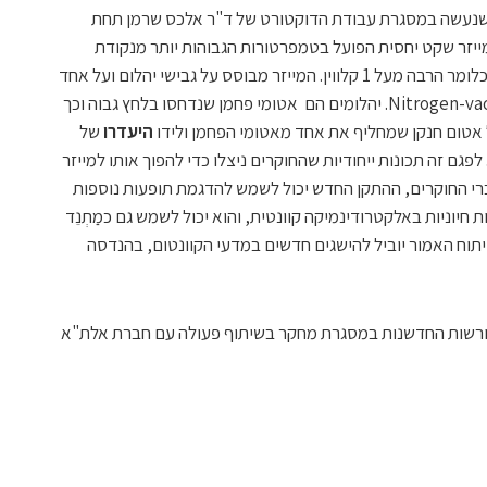
שנעשה במסגרת עבודת הדוקטורט של ד"ר אלכס שרמן תחת
מייזר שקט יחסית הפועל בטמפרטורות הגבוהות יותר מנקודת
הרתיחה של חנקן (195.8- מעלות צלזיוס), כלומר הרבה מעל 1 קלווין. המייזר מבוסס על גבישי יהלום ועל אחד
הפגמים המאפיינים אותם – Nitrogen-vacancy center. יהלומים הם אטומי פחמן שנדחסו בלחץ גבוה וכך
 אטום חנקן שמחליף את אחד מאטומי הפחמן ולידו
היעדרו
של
פגם זה תכונות ייחודיות שהחוקרים ניצלו כדי להפוך אותו למייזר
דברי החוקרים, ההתקן החדש יכול לשמש להדגמת תופעות נוספות
ת חיוניות באלקטרודינמיקה קוונטית, והוא יכול לשמש גם כמַתְנֵד
כתם, הפיתוח האמור יוביל להישגים חדשים במדעי הקוונטום, בהנדסה
 ורשות החדשנות במסגרת מחקר בשיתוף פעולה עם חברת אלת"א