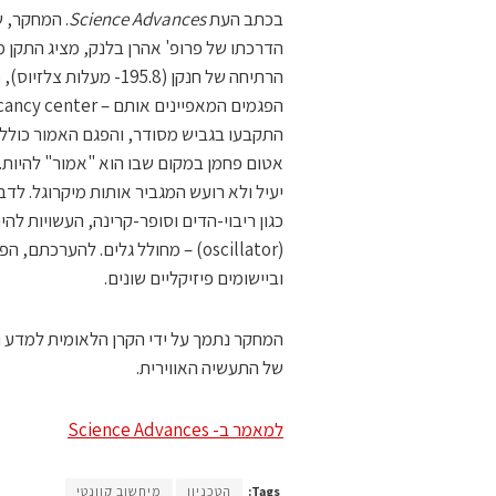
בכתב העת
Science Advances
. המחקר, 
הדרכתו של פרופ' אהרן בלנק, מציג התקן 
התקבעו בגביש מסודר, והפגם האמור כולל
אטום פחמן במקום שבו הוא "אמור" להיות. ל
יעיל ולא רועש המגביר אותות מיקרוגל. ל
כגון ריבוי-הדים וסופר-קרינה, העשויות להיו
(oscillator) – מחולל גלים. להער
וביישומים פיזיקליים שונים.
המחקר נתמך על ידי הקרן הלאומית למדע
של התעשיה האווירית.
למאמר ב- Science Advances
Tags:
הטכניון
מיחשוב קוונטי