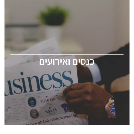
כנסים ואירועים
כנס ChipEx2026 יערך ב-12-13 במאי, 2026. הכנס מיועד
לכל העוסקים בתעשיית הסמיקונדקטור כולל מהנדסים,
מומחים מקצועיים ובכירים.
כנסים ואירועים
ChipEx2026 will be held on May 12-13, 2026. The
conference is intended for everyone involved in the
semiconductor industry, including engineers,
professional experts, and senior executives.
לחץ לפרטים