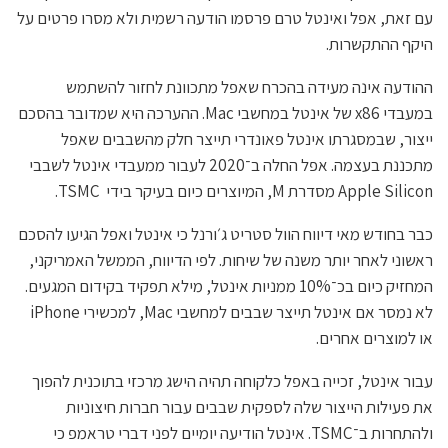
עם זאת, אפל ואינטל טרם פרסמו הודעה רשמית ולא מסרו פרטים על
היקף ההתקשרות.
ההודעה אינה מעידה בהכרח שאפל מתכוונת לחזור להשתמש
במעבדי x86 של אינטל במחשבי Mac. ההערכה היא שמדובר בהסכם
ייצור, שבמסגרתו אינטל פאונדרי תייצר חלק מהשבבים שאפל
מתכננת בעצמה. אפל החלה ב־2020 לעבור ממעבדי אינטל לשבבי
Apple Silicon מסדרת M, המיוצרים כיום בעיקר בידי TSMC.
כבר בחודש מאי דיווח הוול סטריט ג׳ורנל כי אינטל ואפל הגיעו להסכם
ראשוני לאחר יותר משנה של שיחות. לפי הדיווח, הממשל האמריקני,
המחזיק כיום בכ־10% ממניות אינטל, מילא תפקיד בקידום המגעים.
לא נמסר אם אינטל תייצר שבבים למחשבי Mac, למכשירי iPhone
או למוצרים אחרים.
עבור אינטל, זכייה באפל כלקוחה תהיה הישג מרכזי בתוכנית להפוך
את פעילות הייצור שלה לספקית שבבים עבור חברות חיצוניות
ולהתחרות ב־TSMC. אינטל הודיעה יומיים לפני דברי טראמפ כי