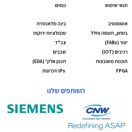
תנאי שימוש
כנסים
אוטומוטיב
בינה מלאכותית
בטחון, תעופה וחלל
‫טכנולוגיות ירוקות‬
‫יצור (‪(FABs‬‬
‫צב"ד‬
‫רכיבים‬ (IOT)
‫שבבים‬
‫תוכנות משובצות‬
‫תכנון אלק' (‪(EDA‬‬
‫‪FPGA‬‬
‫ ‪וזכרונות IPs‬‬
השותפים שלנו