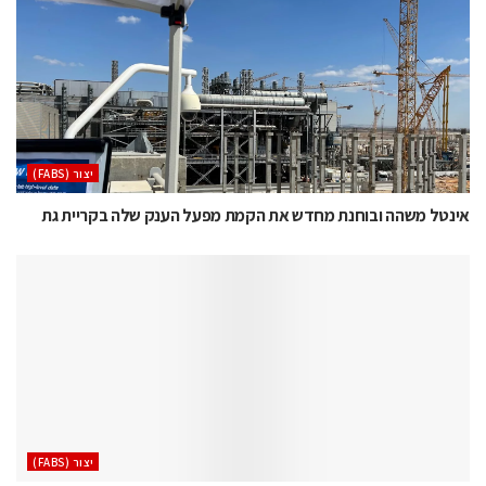
‫יצור (‪(FABS‬‬
אינטל משהה ובוחנת מחדש את הקמת מפעל הענק שלה בקריית גת
‫יצור (‪(FABS‬‬