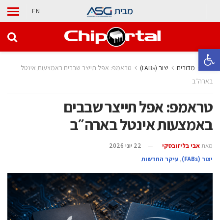
מבית
EN
פתח סרגל נגישות
בית
מדורים
‫יצור (‪(FABs‬‬
טראמפ: אפל תייצר שבבים באמצעות אינטל
בארה״ב
טראמפ: אפל תייצר שבבים
באמצעות אינטל בארה״ב
מאת
אבי בליזובסקי
22 יוני 2026
‫יצור (‪(FABs‬‬
,
עיקר החדשות