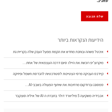
שאגיב.
הידיעות הנקראות ביותר
אינטל משהה ובוחנת מחדש את הקמת מפעל הענק שלה בקריית גת
מיקרוצ’יפ רוכשת את היילו: סיום דרכה העצמאית של אחת…
קיידנס העניקה פרסי הצטיינות לסטודנטיות להנדסת חשמל ופיזיקה
סמסונג וברודקום מרחיבות את שיתוף הפעולה בשבבי AI…
אנבידיה משקיעה 5 מיליארד דולר בחברת ה-AI של איליה סוצקבר