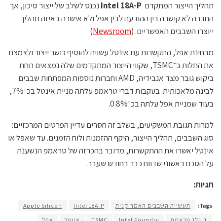
תהליך הייצור המתקדם
Intel 18A-P
נכנס לשלב של ייצור סיכון, אך
החברה לא קישרה בין ההודעה לבין אפל ולא אישרה באיזה תהליך
ייוצרו השבבים האפשריים. (
Newsroom
)
מבחינת אפל, התקשרות עם אינטל עשויה להוסיף כושר ייצור ולצמצם
את התלות ב־TSMC, שקווי הייצור המתקדמים שלה נמצאים תחת
ביקוש גובר מצד אנבידיה, AMD וחברות נוספות המפתחות שבבים
לבינה מלאכותית. בעקבות דברי טראמפ עלתה מניית אינטל בכ־7%,
בעוד שמניית אפל עלתה בכ־0.8%.
למרות תגובת המשקיעים, בשלב זה חסרים עדיין הפרטים המרכזיים:
סוג השבבים, תהליך הייצור, היקף ההזמנות ולוח הזמנים. עד שאפל או
אינטל יאשרו את ההתקשרות, מדובר בהכרזה של טראמפ הנשענת
על הסכם ראשוני שדווח כבר בחודש שעבר.
תגיות:
Tags:
תעשיית השבבים האמריקנית
Intel 18A-P
Apple Silicon
דונלד טראמפ
Intel Foundry
TSMC
אינטל
אפל