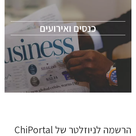
כנס ChipEx2026 יערך ב-12-13 במאי, 2026. הכנס מיועד
לכל העוסקים בתעשיית הסמיקונדקטור כולל מהנדסים,
מומחים מקצועיים ובכירים.
כנסים ואירועים
ChipEx2026 will be held on May 12-13, 2026. The
conference is intended for everyone involved in the
semiconductor industry, including engineers,
professional experts, and senior executives.
לחץ לפרטים
הרשמה לניוזלטר של ChiPortal