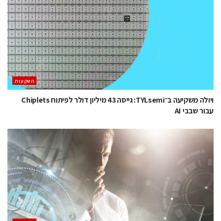
השקעות
ויולה משקיעה ב־TYLsemi: גייסה 43 מיליון דולר לפיתוח Chiplets
עבור שבבי AI