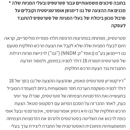
בחובה סיכונים משמעותיים עבור סטרטסיס ובעלי המניות שלה *
מכנים את ההצעה של ננו דימנשן אופורטוניסטית וקובלים על
סרבול מכוון ביכולת של בעלי המניות של סטרטסיס להתנגד
לעסקה
סטרטסיס, מפתחת בפתרונות הדפסה תלת-ממדית פולימריים, קראה
היום לבעלי המניות שלה שלא לקבל את הצעת הרכש החלקית מטעם
ננו דיימנשן בע"מ (נאסד"ק: NNDM) ("ננו") לרכישת מניות רגילות
של סטרטסיס תמורת 18 דולר למניה במזומן, ולמסור הודעת
התנגדות נגד הצעת הרכש החלקית.
"דירקטוריון סטרטסיס מאמין, שההצעה ההצעה של ננו בסך של 18
דולר למניה משקפת הערכת חסר משמעותית ביחס למעמדה המוביל
בתעשייה ואת הזדמנויות הצמיחה של סטרטסיס, שגדלו עוד יותר
כעת, לאחר ההכרזה על הסכם המיזוג עם דסקטופ מטאל. הצעת
הרכש החלקית של ננו היא ניסיון אופורטוניסטי, אינטרסנטי ובעל אופי
כופה לרכוש את השליטה בסטרטסיס ולהרוס את הזדמנויות הצמיחה
המשמעותיות והתוכנית האסטרטגית של החברה ליצירת ערך בעלי