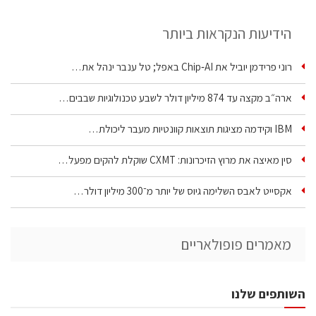
הידיעות הנקראות ביותר
רוני פרידמן יוביל את Chip‑AI באפל; טל ענבר ינהל את…
ארה״ב מקצה עד 874 מיליון דולר לשבע טכנולוגיות שבבים…
IBM וקידמה מציגות תוצאות קוונטיות מעבר ליכולת…
סין מאיצה את מרוץ הזיכרונות: CXMT שוקלת להקים מפעל…
אקסייט לאבס השלימה גיוס של יותר מ־300 מיליון דולר…
מאמרים פופולאריים
השותפים שלנו