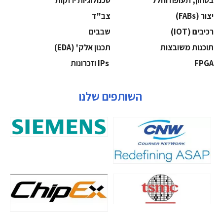
בטחון, תעופה וחלל
‫טכנולוגיות ירוקות‬
‫יצור (‪(FABs‬‬
‫צב"ד‬
‫רכיבים‬ (IOT)
‫שבבים‬
‫תוכנות משובצות‬
‫תכנון אלק' (‪(EDA‬‬
‫‪FPGA‬‬
‫ ‪וזכרונות IPs‬‬
השותפים שלנו