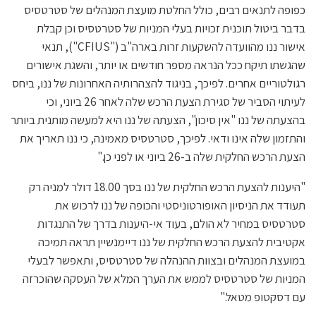
כפופה לתנאים רבים, כולל החלטת מועצת המנהלים של סטרטסיס
בדבר ביטול תוכנית זכויות בעלי המניות של סטרטסיס וכן קבלת
אישור ננו מהוועדה להשקעות זרות בארה"ב ("CFIUS"), תנאי
שהגשתו תיקח ככל הנראה מספר חודשים או יותר, והשגת אישורים
רגולטוריים אחרים. לפיכך, בניגוד להצהרותיה האחרונות של ננו, ביחס
לעיתוי הסביר של סגירת הצעת הרכש שלה לאחר 26 ביוני, וכי
בהצעתה של ננו "אין סיכון", הצעתה של ננו היא למעשה מותנית ביותר
והתזמון שלה אינו ודאי. לפיכך, סטרטסיס מאמינה, כי ננו תאריך את
הצעת הרכש החלקית שלה ב-26 ביוני או לפני כן."
"היענות להצעת הרכש החלקית של ננו בסך 18.00 דולר למניה רק ​​
תעודד את הניסיון האופורטוניסטי והכופה של ננו לרכוש את
סטרטסיס במחיר לא הולם, בעוד אי-היענות בדרך של התנגדות
אקטיבית להצעת הרכש החלקית של ננו דיימנשיין תראה תמיכה
במועצת המנהלים ובצוות ההנהלה של סטרטסיס, ותאפשר לבעלי
המניות של סטרטסיס לממש את הערך המלא של העסקה שהוכרזה
עם דסקטופ מטאל."