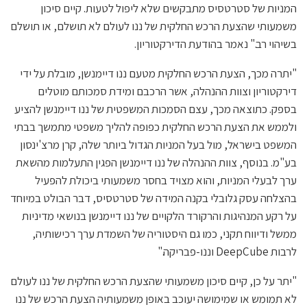
המניות של סטרטסיס מתבקשים שלא ליפול לטעות. קיים סיכון
משמעותי שהצעת הרכש החלקית של ננו לעולם לא תושלם, או תושלם
בשיהוי רב." נאמר בהודעת הדירקטוריון.
"יתרה מכך, הצעת הרכש החלקית מטעם ננו דיימנשן, מובלת על ידי
דירקטוריון וצוות ההנהלה, אשר הרכבם ומידת סמכותם מוטלים
בספק. כתוצאה מכך, עצם הסמכות המשפטית של ננו דיימנשן להציע
ולממש את הצעת הרכש החלקית כפופה להליך משפטי מתמשך בבתי
המשפט בישראל, מול בעל המניות הגדול ביותר שלה, קרן מרצ'ינסון
בע"מ. בנוסף, צוות ההנהלה של ננו דיימנשן הפגין התעלמות מהשאת
ערך לבעלי המניות, והוא מצויד בחסר משמעותי ביכולת להפעיל
בהצלחה עסק גלובלי בקנה המידה של סטרטסיס, דבר הבולט במיוחד
על רקע המנהיגות והרקורד הלקויים של ננו דיימנשן בנושאי מדיניות
ממשל ודיווח תקני, כמו גם היסטוריה של השמדת ערך רכישותיה,
לרבות DeepCube וננו-פבריקה."
"יתר על כן, קיים סיכון משמעותי שהצעת הרכש החלקית של ננו לעולם
לא תמומש או שמימושה יעוכב באופן משמעותיה הצעת הרכש של ננו