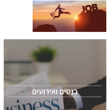
כנסים ואירועים
כנס ChipEx2026 יערך ב-12-13 במאי, 2026. הכנס מיועד
לכל העוסקים בתעשיית הסמיקונדקטור כולל מהנדסים,
מומחים מקצועיים ובכירים.
כנסים ואירועים
ChipEx2026 will be held on May 12-13, 2026. The
conference is intended for everyone involved in the