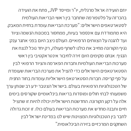
יוזם הועידה אראל מרגלית, יו"ר ומייסד JVP, פתח את הועידה
בהכרזה על פלטפורמה שתחבר בין ראשי הבריאות העולמית
לסטארטאפים הישראלים: "מערכת הבריאות עומדת בחזית המאבק.
היא מתמודדת עם אינספור בעיות, ממחסור במכונות הנשמה וציוד
ועד להגנה על הצוותים הרפואיים. העולם ניצב היום בפני אתגר ענק:
נגיף הקורונה מחייב את כולנו לשתף פעולה, רק יחד נוכל לנצח את
הנגיף. אנחנו מקימים היום זירה לחיבור אינטראקטיבי בין ראשי
מערכות הבריאות העולמיות וחברות הפארמה והציוד הרפואי לבין
הסטארטאפים הישראלים כדי להציל את מערכת הבריאות שעומדת
על סף קריסה. חברות הסטארטאפ הישראליות עומדות בחוד החנית
של הטכנולוגיות הרפואיות בעולם. בישראל הצטבר ידע רב שנותן ערך
משמעותי לבתי חולים ומוסדות בריאות בינלאומיים שקורסים בימים
אלה על רקע הקורונה. החדשנות הישראלית יכולה להיות זו שתציל
חיים ותבנה מחדש את מערכות הבריאות בעולם כולו. זו זכות גדולה
לחבר בין הטכנולוגיות המצוינות שיש לנו במדינת ישראל לבין
השחקנים המרכזיים בזירה הבינלאומית."