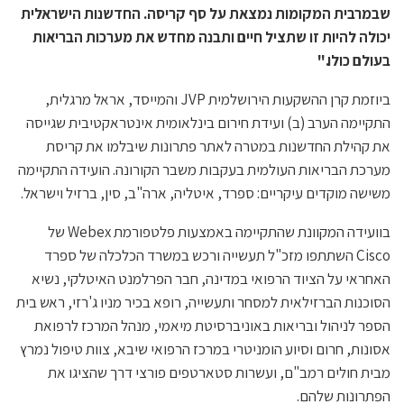
שבמרבית המקומות נמצאת על סף קריסה. החדשנות הישראלית
יכולה להיות זו שתציל חיים ותבנה מחדש את מערכות הבריאות
בעולם כולו."
ביוזמת קרן ההשקעות הירושלמית JVP והמייסד, אראל מרגלית,
התקיימה הערב (ב) ועידת חירום בינלאומית אינטראקטיבית שגייסה
את קהילת החדשנות במטרה לאתר פתרונות שיבלמו את קריסת
מערכת הבריאות העולמית בעקבות משבר הקורונה. הועידה התקיימה
משישה מוקדים עיקריים: ספרד, איטליה, ארה"ב, סין, ברזיל וישראל.
בוועידה המקוונת שהתקיימה באמצעות פלטפורמת Webex של
Cisco השתתפו מזכ"ל תעשייה ורכש במשרד הכלכלה של ספרד
האחראי על הציוד הרפואי במדינה, חבר הפרלמנט האיטלקי, נשיא
הסוכנות הברזילאית למסחר ותעשייה, רופא בכיר מניו ג'רזי, ראש בית
הספר לניהול ובריאות באוניברסיטת מיאמי, מנהל המרכז לרפואת
אסונות, חרום וסיוע הומניטרי במרכז הרפואי שיבא, צוות טיפול נמרץ
מבית חולים רמב"ם, ועשרות סטארטפים פורצי דרך שהציגו את
הפתרונות שלהם.