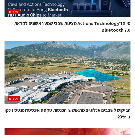
‫שבבים‬
סיוה ו־Actions Technology מציגות שבבי שמע ראשונים לקראת
Bluetooth 7.0
‫שבבים‬
הביקוש לשבבים אנלוגיים מתאושש: הכנסות טקסס אינסטרומנטס זינקו
ב־23%