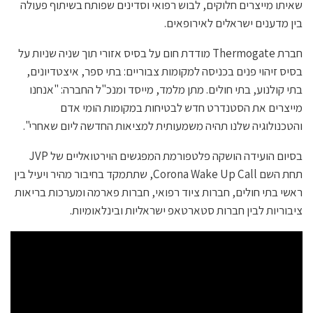
שאיתו מייצרים חלוקים, לבוש רפואי וסדינים שפותח בשיתוף פעולה
בין מדענים ישראלים לאירופאים.
חברת Thermogate מודדת חום על בסיס אזורי תוך שניה שניות על
בסיס זיהוי פנים בכניסה למקומות צבוריים: בתי ספר, איצטדיונים,
בתי קולנוע, בתי חולים. מתן מלמד, מייסד ומנכ"ל החברה: "אנחנו
מייצרים את הסטנדרט חדש לבטיחות במקומות הומי אדם
והטכנולוגיה שלנו תהיה משמעותית למציאות החדשה ליום שאחרי".
בסיום הועידה הושקה פלטפורמת המפגשים הוירטואליים של JVP
תחת השם Corona Wake Up Call, שתתמקד בחיבור מהיר ויעיל בין
ראשי בתי חולים, חברות ציוד רפואי, חברות פארמה ומערכות בריאות
ציבוריות לבין חברות סטארטאפ ישראליות ובינלאומיות.