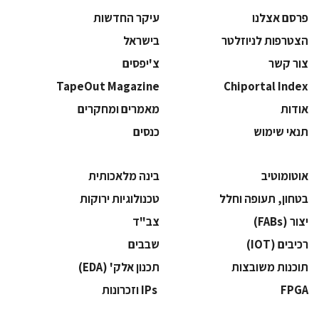
פרסם אצלנו
עיקר החדשות
הצטרפות לניוזלטר
בישראל
צור קשר
צ'יפסים
TapeOut Magazine
Chiportal Index
אודות
מאמרים ומחקרים
תנאי שימוש
כנסים
אוטומוטיב
בינה מלאכותית
בטחון, תעופה וחלל
‫טכנולוגיות ירוקות‬
‫יצור (‪(FABs‬‬
‫צב"ד‬
‫רכיבים‬ (IOT)
‫שבבים‬
‫תוכנות משובצות‬
‫תכנון אלק' (‪(EDA‬‬
‫‪FPGA‬‬
‫ ‪וזכרונות IPs‬‬