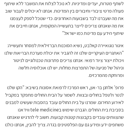
לשתף מטרות, יעדים ומדיניות. לא נוכל לצלוח את המשבר ללא שיתוף
פעולה פרטי ציבורי וחיבורים בין המדינות. אנחנו לא יכולים לעבור שוב
את מה שעברנו לבד בשבועות האחרונים. כדי שנוכל לספק לעצמנו
את מה שאנחנו צריכים לייצר בתעשייה המקומית, אנחנו חייבים את
שיתוף הידע עם מדינות כמו ישראל."
איגור נוגואיירה קאלבט, נשיא הסוכנות הברזילאית למסחר ותעשייה:
"האתגרים העיקריים שלנו זה להגביר את יכולת מערכת הבריאות שלנו
ויכולת ייצור ציוד רפואי. אנחנו צריכים פתרונות טכנולוגיים לניטור
וניהול של מניעה של התפרצות מחלות. יש לנו אוכלוסיה חלשה
ומרוחקת מהמרכזים.
פרופ' אלחנן בר-און, ראש המרכז לרפואת אסונות בשיבא: "הקו שלנו
לנטר ולטפל בחולים ובצוות. לשמור על הבית החולים מתפקד במקביל
לאירוע החירום. שמרנו על בית החולים עובד בהסבות שעשינו למבנים
בסביבת בית החולים. הגברנו שימוש בtele medicine ווידאנו
שהצוותים עובדים בקבוצות קטנות קבועות. חשוב לי להדגיש שאנחנו
משתפים ידע ומידע גם עם הפלסטינים בגדה. צריך להבין, אנחנו כולנו