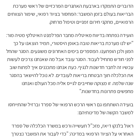
הדוברים התמקדו בארבעת האתגרים המרכזיים של ראשי מערכת
הבריאות בעולם בזמן המשבר: המחסור בציוד רפואי, שימור הצוותים
הרפואיים, מתקני חירום זמניים וטיפול מרחוק.
הועידה נפתחה בדיווח מאיטליה מחבר הפרלמנט האיטלקי מטיה מור:
"יש לנו מערכת בריאות טובה באופן היסטורי, תמיד הוצאנו על כך
המון ולכן הופתענו. המספרים בימים האחרונים משוגעים. הסגר שהחל
לפני חודש מתחיל לעבוד. הסגר עובד אבל מה שאנחנו צרכים לעשות
עכשיו זה לחבר חדשנות לנגיף. כעת אנחנו מתכננים איך לפתוח שוב
את הכלכלה תוך הבטחת בריאות לעובדים. לא נוכל להישאר בהסגר
שנה שלמה. זו מצוקה שחייבים לגייס אליה מכל העולם ואנחנו
מחפשים פתרונות בחדשנות."
בועידה השתתפו גם ראשי הרכש הרפואי של ספרד וברזיל שהתייחסו
למשבר הקשה של מדינותיהם:
ראול בלנקו דיאז, מזכ"ל תעשייה ורכש במשרד הכלכלה של ספרד
האחראי על הציוד הרפואי במדינה: "כדי לעבור את המשבר נצטרך