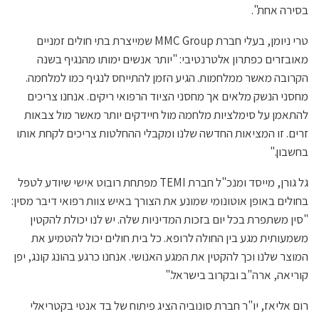
בסירה אחת".
טרי ניומן, בעלי חברת MMC Group שמייצרת בתי חולים זמניים
מאובזרים כפתרון אלטרנטיבי: "יותר אנשים ימותו מהנגיף בשנה
הקרובה מאשר ממלחמות. הגיע הזמן להתייחס לנגיף כמו למלחמה.
מחסני הנשק מלאים אך מחסני הציוד הרפואי ריקים. אנחנו צריכים
להתאמן על סימלציות מלחמה מול חיידקים יותר מאשר מול צבאות
זרים. זו המציאות החדשה שלנו ומקבלי ההחלטות צריכים לקחת אותו
בחשבון."
גל גורן, מייסד ומנכ"ל חברת TEMI מפתחת רובוט אישי שיודע לטפל
בחולים באופן אוטונומי שמונע את הצורך באיש צוות רפואי דיבר מסין:
"סין משתפרת בכל יום בזכות המדיניות שלה. יש לנו יכולת להקטין
משמעותית מגע בין החולה לרופא. כל בית חולים יכול להטמיע את
המוצר שלנו וכך להקטין את המגע האנושי. אנחנו כרגע בהונג קונג, יפן
קוריאה, ארה"ב ובקרוב בישראל."
רום אליאז, יו"ר חברת סונוביה הציג פיתוח של בד אנטי בקטריאלי