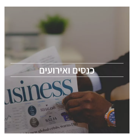
כנסים ואירועים
כנס ChipEx2026 יערך ב-12-13 במאי, 2026. הכנס מיועד
לכל העוסקים בתעשיית הסמיקונדקטור כולל מהנדסים,
מומחים מקצועיים ובכירים.
כנסים ואירועים
ChipEx2026 will be held on May 12-13, 2026. The
conference is intended for everyone involved in the
semiconductor industry, including engineers,
professional experts, and senior executives.
לחץ לפרטים