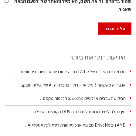
שמור בדפדפן זה את השם, האימייל והאתר שלי לפעם הבאה
שאגיב.
הידיעות הנקראות ביותר
טכנולוגיית המכ״ם של Arbe נבחרה לתוכניות אזרחיות וביטחוניות
אנבידיה משקיעה 5 מיליארד דולר בחברת ה-AI של איליה סוצקבר
הביקוש לשבבים אנלוגיים מתאושש: הכנסות טקסס…
סין החלה לייצר מכונות ליתוגרפיה DUV מקומיות בטבילה
AMD ו־DriveNets מציגות ארכיטקטורת רשת לקלאסטרי AI…