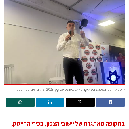
קופטאן חלבי במפגש הסיליקון קלאב בעוספייא, קיץ 2023. צילום: אבי בליזובסקי
בתקופה מאתגרת של יישובי הצפון, בכירי ההייטק,