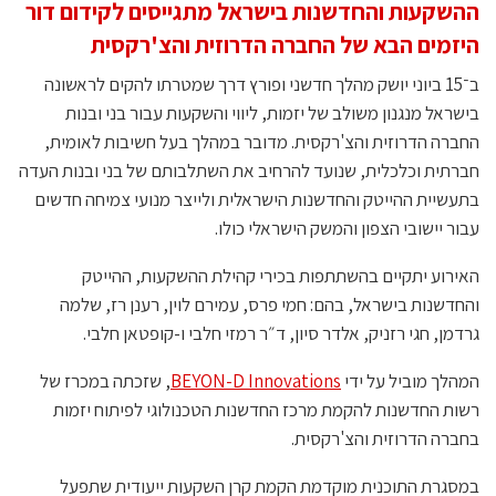
ההשקעות והחדשנות בישראל מתגייסים לקידום דור
היזמים הבא של החברה הדרוזית והצ'רקסית
ב־15 ביוני יושק מהלך חדשני ופורץ דרך שמטרתו להקים לראשונה
בישראל מנגנון משולב של יזמות, ליווי והשקעות עבור בני ובנות
החברה הדרוזית והצ'רקסית. מדובר במהלך בעל חשיבות לאומית,
חברתית וכלכלית, שנועד להרחיב את השתלבותם של בני ובנות העדה
בתעשיית ההייטק והחדשנות הישראלית ולייצר מנועי צמיחה חדשים
עבור יישובי הצפון והמשק הישראלי כולו.
האירוע יתקיים בהשתתפות בכירי קהילת ההשקעות, ההייטק
והחדשנות בישראל, בהם: חמי פרס, עמירם לוין, רענן רז, שלמה
גרדמן, חגי רזניק, אלדר סיון, ד״ר רמזי חלבי ו-קופטאן חלבי.
המהלך מוביל על ידי
BEYON-D Innovations
, שזכתה במכרז של
רשות החדשנות להקמת מרכז החדשנות הטכנולוגי לפיתוח יזמות
בחברה הדרוזית והצ'רקסית.
במסגרת התוכנית מוקדמת הקמת קרן השקעות ייעודית שתפעל