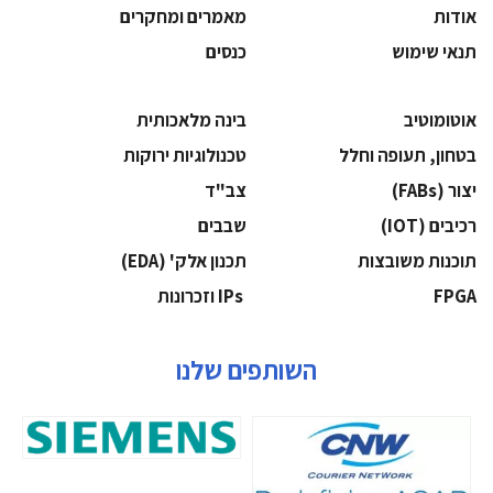
אודות
מאמרים ומחקרים
תנאי שימוש
כנסים
אוטומוטיב
בינה מלאכותית
בטחון, תעופה וחלל
‫טכנולוגיות ירוקות‬
‫יצור (‪(FABs‬‬
‫צב"ד‬
‫רכיבים‬ (IOT)
‫שבבים‬
‫תוכנות משובצות‬
‫תכנון אלק' (‪(EDA‬‬
‫‪FPGA‬‬
‫ ‪וזכרונות IPs‬‬
השותפים שלנו