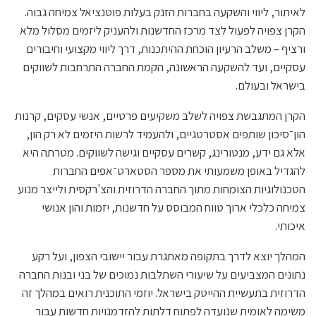
לאיתור, ליווי והשקעה בחברות הזנק בעלות פוטנציאל צמיחה גבוה.
הקרן צפויה לפעול לצד מרכז החדשנות ולהעניק ליזמים מסלול מלא
ורציף – משלב הרעיון הוכחת ההיתכנות, דרך ליווי מקצועי וחיבורים
עסקיים, ועד להשקעה הראשונה, הקמת החברה התרחבות לשווקים
בישראל ובעולם.
הקרן המתגבשת צפויה לשלב משקיעים פרטיים, אנשי עסקים, קרנות
הון־סיכון שותפים אסטרטגיים, ולהעמיד לרשות היזמים לא רק הון,
אלא גם ידע, מנטורינג, קשרים עסקיים וגישה לשווקים. מטרתה היא
להגדיל באופן משמעותי את מספר הסטארט־אפים החברות
הטכנולוגיות הצומחות מתוך החברה הדרוזית והצ'רקסית ולייצר מנוע
צמיחה כלכלי ארוך טווח המבוסס על חדשנות, יזמות והון אנושי
איכותי.
המהלך יוצא לדרך בתקופה מאתגרת עבור יישובי הצפון, ועל רקע
נתונים המצביעים על שיעורי השתלבות נמוכים של בני ובנות החברה
הדרוזית בתעשיית ההייטק בישראל. יוזמי התוכנית רואים במהלך זה
משימה לאומית שנועדה לפתוח דלתות להזדמנויות חדשות עבור