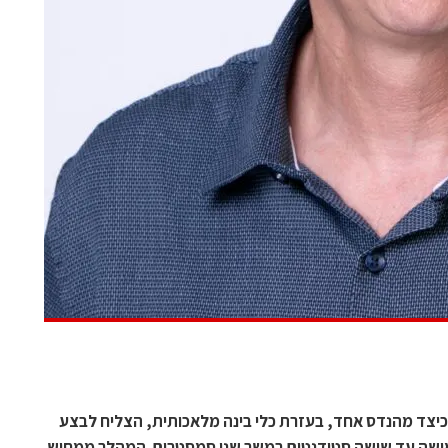
בי סלמון מאינטל יציג ב-ChipEx2026 כיצד מהנדס אחד, בעזרת כלי בינה מלאכותית, הצליח לבצע
ישה עד שישה סטודנטים במשך שני סמסטרים. המהלך ממחיש