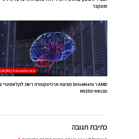
סוצקבר
בינה מלאכותית (AI/ML)
AMD ו־DriveNets מציגות 
מבוססי MI350
כתיבת תגובה