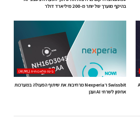
בהיקף מוערך של יותר מ-200 מיליארד דולר
בינה מלאכותית (AI/ML)
ארכיטקטורת רשת לקלאסטרי AI
Swissbit ו־Nexperia מרחיבות את שיתוף הפעולה במערכות
אחסון לשרתי AI וענן