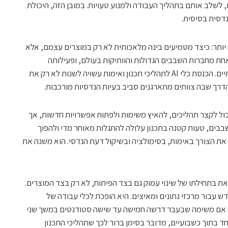
 לשלב אותם בתהליך העבודה ולמנוע טעויות. במובן הזה, היכולת
ותר: כיצד מטמיעים בינה מלאכותית לא רק במוצרים עצמם, אלא
אחת מחברות השבבים הגדולות והוותיקות בעולם, ופעילותה
בישראל כוללת מרכזי פיתוח וייצור משמעותיים. הכנסת כלי AI לתהליכי תכנון ואימות עשויה לשנות לא רק את
רך שבה צוותים מתארגנים סביב בעיות הנדסיות מורכבות.
ון צפוי להציג גישה מעשית וזהירה: AI יכול לקצר תהליכים, להאיץ משימות ולפתוח אפשרויות חדשות, אך
בבים, טעות קטנה בתכנון עלולה להתגלות מאוחר מדי ולהפוך
ן, השימוש ב-AI אינו מבטל את הצורך באימות, בסימולציה ובשיקול דעת הנדסי. הוא משנה את
 בתחילתו של שינוי עמוק גם בצד הפיתוח, לא רק בצד המוצרים.
 עבור מרכזי נתונים ומאיצים. היא הופכת לכלי עבודה של
אם משימה שבעבר דרשה חמישה עד שישה סטודנטים במשך שני
 בתוך כשבועיים, מדובר בסימן ברור לכך שתהליכי התכנון