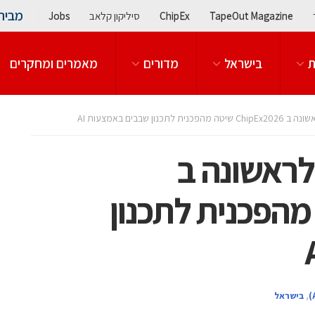
מבית
TapeOut Magazine
ChipEx
סיליקון קלאב
Jobs
ת
בישראל
מדורים
מאמרים ומחקרים
נון שבבים באמצעות AI
לראשונה ב
C שיטה מהפכנית לתכנון
,
בישראל