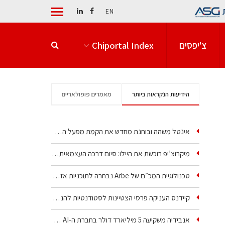
EN
צ'יפסים
Chiportal Index
הידיעות הנקראות ביותר
מאמרים פופולאריים
אינטל משהה ובוחנת מחדש את הקמת מפעל הענק שלה בקריית גת
מיקרוצ’יפ רוכשת את היילו: סיום דרכה העצמאית של אחת…
טכנולוגיית המכ״ם של Arbe נבחרה לתוכניות אזרחיות וביטחוניות
קיידנס העניקה פרסי הצטיינות לסטודנטיות להנדסת חשמל ופיזיקה
אנבידיה משקיעה 5 מיליארד דולר בחברת ה-AI של איליה סוצקבר