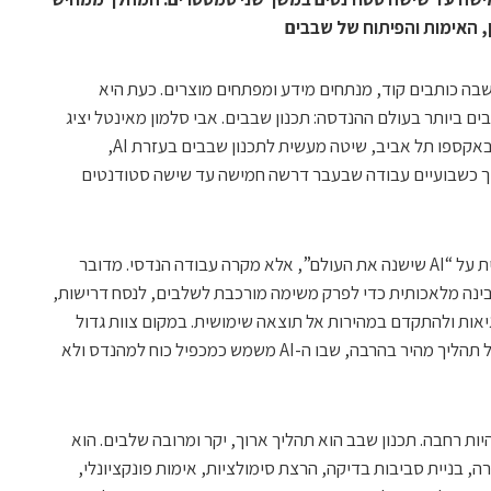
בה כותבים קוד, מנתחים מידע ומפתחים מוצרים. כעת היא
ם ביותר בעולם ההנדסה: תכנון שבבים. אבי סלמון מאינטל יציג
בכנס ChipEx2026, שיתקיים ב-12 במאי באקספו תל אביב, שיטה מעשית לתכנון שבבים בעזרת AI,
 כשבועיים עבודה שבעבר דרשה חמישה עד שישה סטודנטים
הדוגמה שסלמון יציג אינה עוד הצהרה כללית על “AI שישנה את העולם”, אלא מקרה עבודה הנדסי. מדובר
נה מלאכותית כדי לפרק משימה מורכבת לשלבים, לנסח דרישות,
שגיאות ולהתקדם במהירות אל תוצאה שימושית. במקום צוות גדול
שעובד חודשים על משימה מוגדרת, מתקבל תהליך מהיר בהרבה, שבו ה-AI משמש כמכפיל כוח למהנדס ולא
ת רחבה. תכנון שבב הוא תהליך ארוך, יקר ומרובה שלבים. הוא
, בניית סביבות בדיקה, הרצת סימולציות, אימות פונקציונלי,