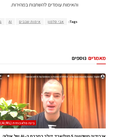
והאימות עומדים להשתנות במהירות.
Tags:
אבי סלמון
אימות שבבים
AI
ב
מאמרים
נוספים
בינה מלאכותית (AI/ML)
אנבידיה משקיעה 5 מיליארד דולר בחברת ה-AI של איליה