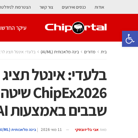
אודות
כנסים ואירועים
צור קשר
הצטרפות לניוזלטר
עיקר החדשו
פתח סרגל נגישות
בית
מדורים
בינה מלאכותית (AI/ML)
בלעדי: אינטל תציג לראשונה ב ChipEx2026 שיטה מהפכנית לתכ
בלעדי: אינטל תציג 
hipEx2026
שבבים באמצעות AI
מאת
אבי בליזובסקי
11 מאי 2026
|
בינה מלאכותית (AI/ML)