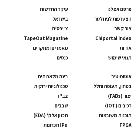
פרסם אצלנו
עיקר החדשות
הצטרפות לניוזלטר
בישראל
צור קשר
צ'יפסים
TapeOut Magazine
Chiportal Index
אודות
מאמרים ומחקרים
תנאי שימוש
כנסים
אוטומוטיב
בינה מלאכותית
בטחון, תעופה וחלל
‫טכנולוגיות ירוקות‬
‫יצור (‪(FABs‬‬
‫צב"ד‬
‫רכיבים‬ (IOT)
‫שבבים‬
‫תוכנות משובצות‬
‫תכנון אלק' (‪(EDA‬‬
‫‪FPGA‬‬
‫ ‪וזכרונות IPs‬‬