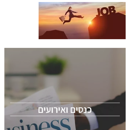
כנסים ואירועים
כנס ChipEx2026 יערך ב-12-13 במאי, 2026. הכנס מיועד
לכל העוסקים בתעשיית הסמיקונדקטור כולל מהנדסים,
מומחים מקצועיים ובכירים.
כנסים ואירועים
ChipEx2026 will be held on May 12-13, 2026. The
conference is intended for everyone involved in the