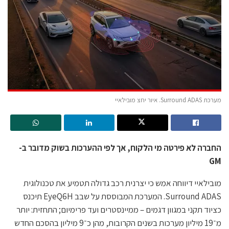
מערכת Surround ADAS. איור יחצ מובילאיי
החברה לא פירטה מי הלקוח, אך לפי ההערכות בשוק מדובר ב-
GM
מובילאיי דיווחה אמש כי יצרנית רכב גדולה תטמיע את טכנולוגית
Surround ADAS. המערכת המבוססת על שבב EyeQ6H תיכנס
כציוד תקני במגוון דגמים – ממיינסטרים ועד פרימיום; התחזית: יותר
מ־19 מיליון מערכות בשנים הקרובות, מהן כ־9 מיליון בהסכם החדש