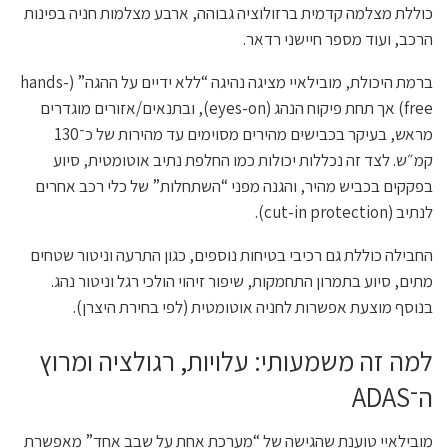
כוללת מצלמה קדמית ברזולוציה גבוהה, ארבע מצלמות חניה בפינות
הרכב, ועוד מספר חיישני רדאר.
ברמת היכולת, מובילאיי מציגה נהיגה “ללא ידיים על ההגה” (hands-
free) אך תחת פיקוח הנהג (eyes-on), ובתנאים/אזורים מוגדרים
מראש, בעיקר בכבישים מהירים מסוימים עד מהירות של כ־130
קמ״ש. לצד זה נכללות יכולות כמו החלפת נתיב אוטומטית, סיוע
בפקקים בכביש מהיר, והגנה מפני “השתחלות” של כלי רכב אחרים
לנתיב (cut-in protection).
החבילה כוללת גם רכיבי בטיחות נוספים, כגון התרעה וניטור שטחים
מתים, סיוע בתמרון התחמקות, שיפור זיהוי הולכי רגל וניטור נהג.
בנוסף מוצעת אפשרות לחניה אוטומטית (לפי בחירת היצרן).
למה זה משמעותי: עלויות, רגולציה ומרוץ
ה־ADAS
מובילאיי טוענת שהגישה של “מערכת אחת על שבב אחד” מאפשרת