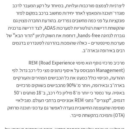
ליצרניות לצמצם מורכבות ועלויות, במיוחד על רקע המעבר לרכב
מוגדר־תוכנה והמאמץ לאחד יחידות מחשוב ברכב במקום לפזר
פונקציות על פני כמה מחשבים נפרדים. בהודעת החברה מצוין גם
שהקשחת דרישות רגולטוריות למערכות ADAS, לצד דרישה צרכנית
גוברת לנהיגה hands-free, דוחפות את השוק לכיוון “הדור הבא” של
מערכות מיינסטרים – כאלה שהופכות בהדרגה לסטנדרט בדגמים
רבים באירופה ובארה״ב.
מרכיב מרכזי נוסף הוא מיפוי REM (Road Experience
Management) המבוסס על איסוף נתונים מצי כלי רכב גדול. לפי
ההודעה, הכיסוי כולל כמעט את כל הכבישים המהירים והעורקיים
בארה״ב ובאירופה, ויותר מ־90% מהכבישים בשווקים מרכזיים
באסיה. עוד נמסר כי יותר מ־8 מיליון כלי רכב, ב־18 מותגים ו־50
דגמים, “קוצרים” נתוני REM אנונימיים ברחבי העולם. מובילאיי
מוסיפה שהעוצמה החישובית נועדה לאפשר גם עדכוני תוכנה מרחוק
(OTA) ותמיכה בהקשחת סייבר.