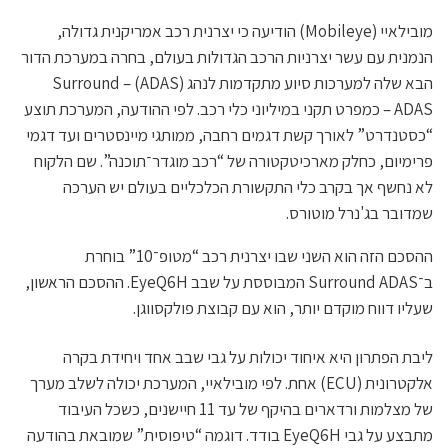
מובילאיי (Mobileye) הודיעה כי יצרנית רכב אמריקנית גדולה,
הנמנית עם עשר יצרניות הרכב הגדולות בעולם, בחרה במערכת הדור
הבא שלה למערכות סיוע מתקדמות לנהג (ADAS) – Surround
ADAS – כמפרט תקני במיליוני כלי רכב. לפי ההודעה, המערכת תוצע
“כסטנדרט” לאורך קשת דגמים רחבה, ממותגי מיינסטרים ועד דגמי
פרימיום, כחלק מארכיטקטורה של “רכב מוגדר־תוכנה”. שם הלקוח
לא נחשף אך בקרב כלי התקשורת הכלכליים בעולם יש הערכה
שמדובר בג'נרל מוטורס.
ההסכם הזה הוא השני שבו יצרנית רכב “מטופ־10” בוחרת
ב־Surround ADAS המבוססת על שבב EyeQ6H. ההסכם הראשון,
שעליו דווח מוקדם יותר, הוא עם קבוצת פולקסווגן.
ליבת הפתרון היא איחוד יכולות על גבי שבב אחד ויחידת בקרה
אלקטרונית (ECU) אחת. לפי מובילאיי, המערכת יכולה לשלב מערך
של מצלמות ורדארים בהיקף של עד 11 חיישנים, כשכל העיבוד
מתבצע על גבי EyeQ6H בודד. דוגמה “טיפוסית” שמובאת בהודעה