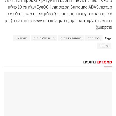
מובילאיי מעריכה שלאחר ההסכם החדש, היקף האספקות העתידי של
מערכות Surround ADAS המבוססות EyeQ6H יעלה על 19 מיליון
יחידות בשנים הקרובות. מתוך זה, כ־9 מיליון יחידות משויכות להסכם
החדש עם הלקוח האמריקני, בנוסף לתוכניות שעליהן דווח בעבר (בהן
פולקסווגן).
Tags:
רכב חכם
בטיחות בדרכים
בינה מלאכותית
מובילאיי
שבבים
מאמרים
נוספים