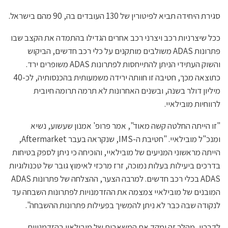
סגירת היחידה תביא לפיטורין של 130 העובדים בה, 90 מהם בישראל.
ככל שיצרניות רכב ויצרני רכב אחרים הגדילו בהתמדה את הקצב שבו
פתרונות ADAS משולבים מותקנים על כלי רכב חדשים, הביקוש
והשוק העתידי הניתן להתייחסות לפתרונות ADAS משופרים ירד.
כתוצאה מכך, חטיבה זו חוותה ירידה משמעותית בהכנסותיה, לכ-40
מיליון דולר בשנה, ובשנים האחרונות לא תרמה תרומה חיובית
לרווחיות מובילאיי.
"זו הייתה החלטה קשה מאוד", אמר פרופ' אמנון שעשוע, נשיא
ומנכ"ל מובילאיי. "חטיבת ה-IMS, שנקראה בעבר Aftermarket,
הייתה מראשוני המניעים של מובילאיי, והוכיחה כי ניתן לספק בטיחות
בדרכים ביעילות בעלות נמוכה, זרז מרכזי לאימוץ גובר של טכנולוגיות
ADAS בכלי רכב חדשים. למרבה הצער, ההצלחה של פתרונות ADAS
המובנים של מובילאיי צמצמה את ההזדמנויות לפתרונות השבחה עד
לנקודה שבה כבר לא ניתן להמשיך בפעילות פתרונות ההשבחה".
לדבריו, מהלך זה ימקד את המשאבים של מובילאיי בהזדמנויות