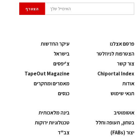
פרסם אצלנו
עיקר החדשות
הצטרפות לניוזלטר
בישראל
צור קשר
צ'יפסים
TapeOut Magazine
Chiportal Index
אודות
מאמרים ומחקרים
תנאי שימוש
כנסים
אוטומוטיב
בינה מלאכותית
בטחון, תעופה וחלל
‫טכנולוגיות ירוקות‬
‫יצור (‪(FABs‬‬
‫צב"ד‬