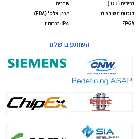
‫רכיבים‬ (IOT)
‫שבבים‬
‫תוכנות משובצות‬
‫תכנון אלק' (‪(EDA‬‬
‫‪FPGA‬‬
‫ ‪וזכרונות IPs‬‬
השותפים שלנו