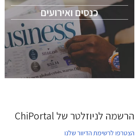
מומחים מקצועיים ובכירים.
כנסים ואירועים
ChipEx2026 will be held on May 12-13, 2026. The
conference is intended for everyone involved in the
semiconductor industry, including engineers,
professional experts, and senior executives.
לחץ לפרטים
הרשמה לניוזלטר של ChiPortal
הצטרפו לרשימת הדיוור שלנו