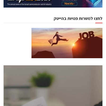
לחצו למשרות פנויות בהייטק
כנסים ואירועים
כנס ChipEx2026 יערך ב-12-13 במאי, 2026. הכנס מיועד
לכל העוסקים בתעשיית הסמיקונדקטור כולל מהנדסים,