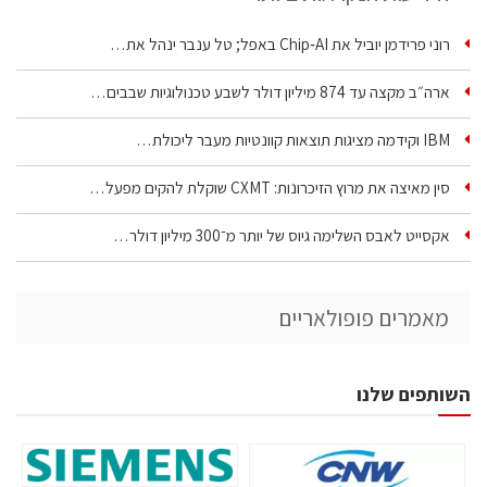
רוני פרידמן יוביל את Chip‑AI באפל; טל ענבר ינהל את…
ארה״ב מקצה עד 874 מיליון דולר לשבע טכנולוגיות שבבים…
IBM וקידמה מציגות תוצאות קוונטיות מעבר ליכולת…
סין מאיצה את מרוץ הזיכרונות: CXMT שוקלת להקים מפעל…
אקסייט לאבס השלימה גיוס של יותר מ־300 מיליון דולר…
מאמרים פופולאריים
השותפים שלנו