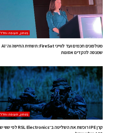
בטחון, תעופה וחלל
מטלפונים חכמים ועד לווייני FireSat: תשתית החישה וה־AI
שמנסה להקדים אסונות
בטחון, תעופה וחלל
קרן IPE רוכשת את השליטה ב־RSL Electronics לפי 