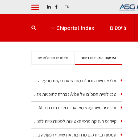
EN
צ'יפסים
Chiportal Index
הידיעות הנקראות ביותר
מאמרים פופולאריים
אינטל משהה ובוחנת מחדש את הקמת מפעל הענק שלה בקריית גת
טכנולוגיית המכ״ם של Arbe נבחרה לתוכניות אזרחיות וביטחוניות
אנבידיה משקיעה 5 מיליארד דולר בחברת ה-AI של איליה סוצקבר
קיידנס העניקה פרסי הצטיינות לסטודנטיות להנדסת חשמל ופיזיקה
סמסונג וברודקום מרחיבות את שיתוף הפעולה בשבבי AI…