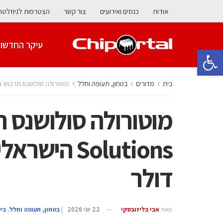
אודות
כנסים ואירועים
צור קשר
הצטרפות לניוזלטר
עיקר החדשו
פתח סרגל נגישות
בית
מדורים
בטחון, תעופה וחלל
מוטורולה סולושנס תרכוש את D-Fend Solutions הישראלית תמורת 1.5 מיליא
דולר
מאת
אבי בליזובסקי
22 יוני 2026
|
בטחון, תעופה וחלל
,
בי