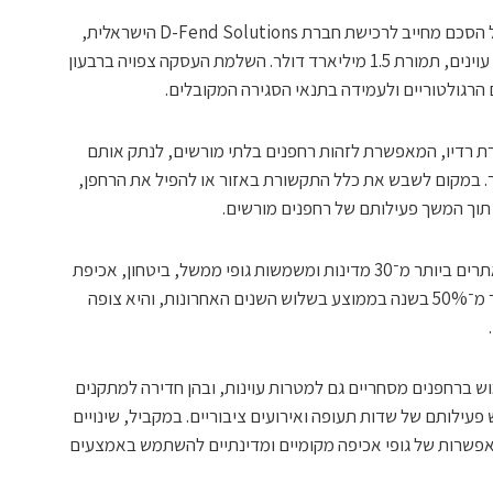
מוטורולה סולושנס (NYSE: MSI) חתמה על הסכם מחייב לרכישת חברת D-Fend Solutions הישראלית,
המפתחת מערכות להתמודדות עם רחפנים עוינים, תמורת 1.5 מיליארד דולר. השלמת העסקה צפויה ברבעון
קשורת רדיו, המאפשרת לזהות רחפנים בלתי מורשים, לנתק אותם
 במקום לשבש את כלל התקשורת באזור או להפיל את הרחפן,
תוך המשך פעילותם של רחפנים מורשים.
לדברי החברה, מערכותיה פרוסות באלפי אתרים ביותר מ־30 מדינות ומשמשות גופי ממשל, ביטחון, אכיפת
חוק ותשתיות חיוניות. הכנסותיה צמחו ביותר מ־50% בשנה בממוצע בשלוש השנים האחרונות, והיא צופה
ברחפנים מסחריים גם למטרות עוינות, ובהן חדירה למתקנים
פעילותם של שדות תעופה ואירועים ציבוריים. במקביל, שינויים
אפשרות של גופי אכיפה מקומיים ומדינתיים להשתמש באמצעים