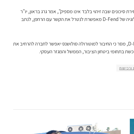
רת סיכונים שבה זיהוי בלבד אינו מספיק", אמר גרג בראון, יו"ר
ומנכ"ל מוטורולה סולושנס. לדבריו, הטכנולוגיה של D-Fend מאפשרת לנטרל את הקשר עם הרחפן, לנתב
זוהר הלחמי, יו"ר ומנכ"ל D-Fend Solutions, מסר כי החיבור למוטורולה סולושנס יאפשר לחברה להרחיב את
שת בתחומי ביטחון הציבור, הממשל והמגזר העסקי.
 ורכישות