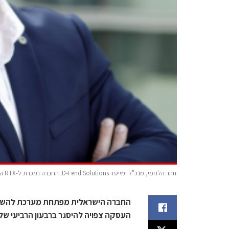
זוהר הלחמי, מנכ"ל ומייסד D-Fend Solutions. החברה נמכרת ל-RTX האמריקנית תמורת 1.55 מיליארד דולר. צילום: אל צהרה.
העסקה צפויה להיסגר ברבעון הרביעי של 2026, בכפוף לאישורים רגולטוריי