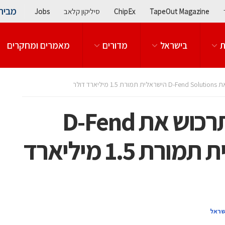
מבית
TapeOut Magazine
ChipEx
סיליקון קלאב
Jobs
ת
בישראל
מדורים
מאמרים ומחקרים
רד דולר
מוטורולה סולושנס תרכוש את D-Fend
Solutions הישראלית תמורת 1.5 מיליארד
שראל