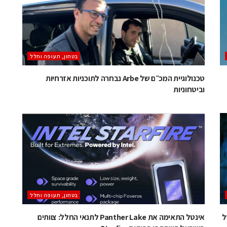
בטחון, תעופה וחלל
טכנולוגיית המכ״ם של Arbe נבחרה לתוכניות אזרחיות
וביטחוניות
בטחון, תעופה וחלל
שווי של
אינטל התאימה את Panther Lake לתנאי החלל: צוותים