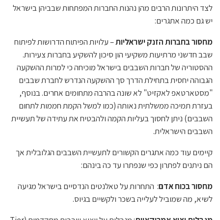
לצד היתרונות הרבים מהן נהנות החברות המפתחות שבביהן בישראל
יש גם כמה אתגרים:
מחסור בחברות הזנק ישראליות
– עלויות הפיתוח הדרושות לפיתוח
שבב חדשני מרתיעות משקיעי הון סיכון להשקיע בחברות צעירות.
ההסטוריה של חברות השבבים בישראל מוכיחה כי למרות ההשקעה
הגבוהה יחסית בתחילת הדרך סך ההשקעה הנדרש לחברת שבבים
"מסטארטאפ לאקזיט" לא שונה בהרבה מתחומים אחרים. בנוסף,
בעזרת תמיכה ממשלתית נאותה (כמו למשל הקמת חממות לתחום
השבבים) ניתן לחסוך בעליות הקמה ולהבטיח את עתידה של תעשיית
השבבים הישראלית.
קיימים עוד כמה אתגרים הקשורים לתעשיית השבבים הגלובלית אך
הם ניתנים לפתרון כפי שנפתרו עד כה בינהם:
מחסור בכוח אדם
: התחרות על טאלנטים הנדסיים בישראל מגיעה
לשיא, מה שמוביל לעלייה בשכר ולקשיים בגיוס.
מגבלות יצוא אמריקאיות
: מגבלות על ייצוא שבבים מתקדמים (Tier