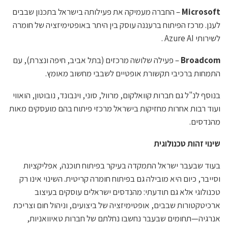
Microsoft
– החברה מעמיקה את פעילותה בישראל בתכנון שבבים
לענן. מרכז הפיתוח ברעננה עוסק בין היתר באופטימיזציה של חומרה
לשירותי Azure AI .
Broadcom
– פעילה שלושה מרכזים (בתל אביב, חיפה ונצרת), עם
התמחות ברכיבי תקשורת אופטיים לשבבי מחשוב מאומץ.
בנוסף לנ"ל גם חברות קוואלקום, מרוול, סוני, וינבונד, נובוטון, הואווי
ועוד רבות אחרות מחזיקות בישראל מרכזי פיתוח בהם מועסקים מאות
מהנדסים.
שינוי זהות טכנולוגית
בעוד שבעבר ישראל התמקדה בעיקר בפיתוח תוכנה, אפליקציות
וסייבר, כיום היא מובילה גם בפיתוח חומרה קריטית. השינוי אינו רק
טכנולוגי אלא גם תודעתי: מהנדסים ישראלים עוסקים בעיצוב
ארכיטקטורות שבבים, אופטימיזציה של ביצועים, וניהול חום וצריכת
אנרגיה—תחומים שבעבר נחשבו נחלתם של חברות טאיוואניות,