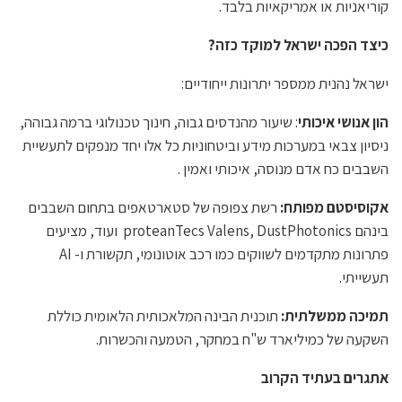
קוריאניות או אמריקאיות בלבד.
כיצד הפכה ישראל למוקד כזה
?
ישראל נהנית ממספר יתרונות ייחודיים:
הון אנושי איכותי
: שיעור מהנדסים גבוה, חינוך טכנולוגי ברמה גבוהה,
ניסיון צבאי במערכות מידע וביטחוניות כל אלו יחד מנפקים לתעשיית
השבבים כח אדם מנוסה, איכותי ואמין .
אקוסיסטם מפותח
:
רשת צפופה של סטארטאפים בתחום השבבים
בינהם proteanTecs Valens, DustPhotonics ועוד, מציעים
פתרונות מתקדמים לשווקים כמו רכב אוטונומי, תקשורת ו- AI
תעשייתי.
תמיכה ממשלתית
:
תוכנית הבינה המלאכותית הלאומית כוללת
השקעה של כמיליארד ש"ח במחקר, הטמעה והכשרות.
אתגרים בעתיד הקרוב