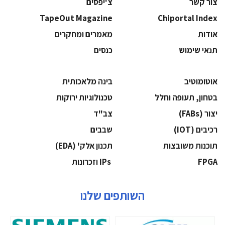
צור קשר
צ'יפסים
TapeOut Magazine
Chiportal Index
אודות
מאמרים ומחקרים
תנאי שימוש
כנסים
אוטומוטיב
בינה מלאכותית
בטחון, תעופה וחלל
‫טכנולוגיות ירוקות‬
‫יצור (‪(FABs‬‬
‫צב"ד‬
‫רכיבים‬ (IOT)
‫שבבים‬
‫תוכנות משובצות‬
‫תכנון אלק' (‪(EDA‬‬
‫‪FPGA‬‬
‫ ‪וזכרונות IPs‬‬
השותפים שלנו