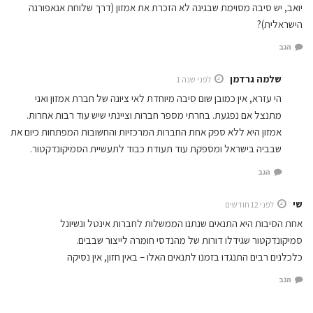
יואב, יש סיבה מסוימת שבגינה לא הזכרת את אמזון (דרך שלוחת אנאפורנה
הישראלית)?
הגב
שלמה גרדמן
לפני שנה 1
הי עזרא, אין כמובן שום סיבה מיוחדת לאי ציונה של חברת אמזון ואני
מתנצל אם נפגעת. בחרתי מספר חברות וציינתי שיש עוד רבות אחרות.
אמזון היא ללא ספק אחת החברות המרכזיות והחשובות המפתחות כיום את
שבביה בישראל ומספקת עוד תעודת כבוד לתעשיית הסמיקונדקטור.
הגב
שי
לפני 12 חודשים
אחת הסיבות היא התנאים שנתנו הממשלות לחברות אינטל ונשיונל
סמיקונדקטור שגידלו דורות של מהנדסי חומרה לייצור שבבים.
כלכלנים רבים התנגדו בזמנו לתנאים האלו – באין חזון, אין נסיקה
הגב