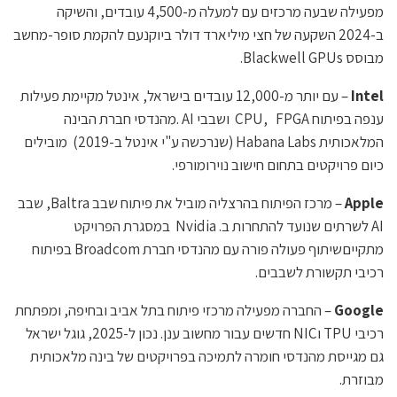
מפעילה שבעה מרכזים עם למעלה מ-4,500 עובדים, והשיקה
ב-2024 השקעה של חצי מיליארד דולר ביוקנעם להקמת סופר-מחשב
מבוסס Blackwell GPUs.
Intel
– עם יותר מ-12,000 עובדים בישראל, אינטל מקיימת פעילות
ענפה בפיתוח CPU, FPGA ושבבי AI .מהנדסי חברת הבינה
המלאכותית Habana Labs (שנרכשה ע"י אינטל ב-2019) מובילים
כיום פרויקטים בתחום חישוב נוירומורפי.
Apple
– מרכז הפיתוח בהרצליה מוביל את פיתוח שבב Baltra, שבב
AI לשרתים שנועד להתחרות ב. Nvidia במסגרת הפרויקט
מתקייםשיתוף פעולה פורה עם מהנדסי חברת Broadcom בפיתוח
רכיבי תקשורת לשבבים.
Google
– החברה מפעילה מרכזי פיתוח בתל אביב ובחיפה, ומפתחת
רכיבי TPU וNIC חדשים עבור מחשוב ענן. נכון ל-2025, גוגל ישראל
גם מגייסת מהנדסי חומרה לתמיכה בפרויקטים של בינה מלאכותית
מבוזרת.