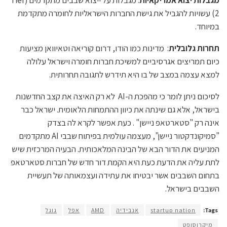
2) עשויות להגביל את גישת החברות הישראליות לחומרה מתקדמת
במיוחד.
תחרות גלובלית
: מדינות כמו הודו, דרום קוריאה וטאיוואן מציעות
כיום תמריצים אגרסיביים למשיכת חברות חומרה וישראל עלולה
למצא עצמה במצב של בו היא תידרש לתגובה תחרותית.
לסיכום ניתן לומר כי מהפכת ה-AI לא רק האיצה את קצב החדשנות
בישראל, אלא גם שינתה את כיוון ההתמחות הלאומית. ישראל כבר
אינה רק "סטארטאפ ניישן" . כעת אפשר לקרא לה בצדק
"סמיקונדקטור ניישן", מעצמה עולמית בפיתוח שבבי AI מתקדמים
המניעים את הדור הבא של הבינה המלאכותית. הבעיה המרכזית שיש
לתת עליה את הדעת כעת היא הקמת דור חדש של חברות סטארטאפ
בתחום השבבים אשר יבטיחו את עתידה ועצמאותה של תעשיית
השבבים בישראל.
Tags:
startup nation
אנבידיה
AMD
אפל
גוגל
מיקרוסופט