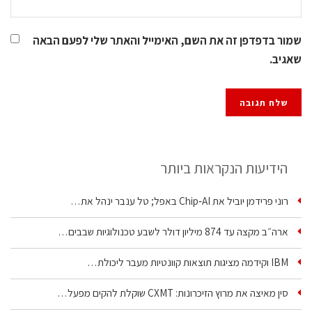
שמור בדפדפן זה את השם, האימייל והאתר שלי לפעם הבאה
שאגיב.
הידיעות הנקראות ביותר
רוני פרידמן יוביל את Chip‑AI באפל; טל ענבר ינהל את…
ארה״ב מקצה עד 874 מיליון דולר לשבע טכנולוגיות שבבים…
IBM וקידמה מציגות תוצאות קוונטיות מעבר ליכולת…
סין מאיצה את מרוץ הזיכרונות: CXMT שוקלת להקים מפעל…