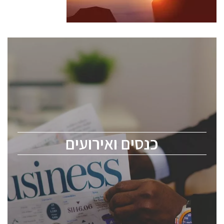
כנסים ואירועים
כנס ChipEx2026 יערך ב-12-13 במאי, 2026. הכנס מיועד
לכל העוסקים בתעשיית הסמיקונדקטור כולל מהנדסים,
מומחים מקצועיים ובכירים.
כנסים ואירועים
ChipEx2026 will be held on May 12-13, 2026. The
conference is intended for everyone involved in the
semiconductor industry, including engineers,
professional experts, and senior executives.