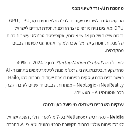
מהפכת ה
AI-
זרז לשינוי מבני
הביקוש הגובר לשבבים ייעודיים לבינה מלאכותית כמו GPU, TPU,
DPU ומאיצים נוירומורפיים יצר הזדמנות חסרת תקדים לישראל.
בזכות שילוב של הון אנושי איכותי, אקוסיסטם טכנולוגי עשיר ונוכחות
של ענקיות חומרה, ישראל הפכה למוקד אסטרטגי לפיתוח שבבים
מתקדמים.
לפי דו"ח של
Startup Nation Central
נכון ל-2024, כ-40%
מההשקעות בטכנולוגיה בישראל מופנות לסטארטאפים בתחום ה- AI
כאשר רבים מהם עוסקים בפיתוח חומרה ייעודית. חברות כמו Hailo,
NeuReality ו-
NeoLogic
–
מפתחות שבבים חדשניים לעיבוד קצה,
רכב אוטונומי וAI – תעשייתי.
ענקיות השבבים בישראל: מי פועל כאן ולמה
?
Nvidia
– מאז רכישת Mellanox בכ-7 מיליארד דולר, הפכה ישראל
למרכז פיתוח עולמי בתחום תקשורת מרכזי נתונים ומאיצי AI. החברה