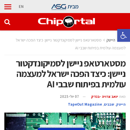
מבית
EN
פתח סרגל נגישות
בית
הייטק
מסטארטאפ ניישן לסמיקונדקטור ניישן: כיצד הפכה ישראל
למעצמה עולמית בפיתוח שבבי AI
מסטארטאפ ניישן לסמיקונדקטור
ניישן: כיצד הפכה ישראל למעצמה
עולמית בפיתוח שבבי AI
מאת
יואב צרויה -בנדק
07 יולי 2025
הייטק
,
‫שבבים‬
,
TapeOut Magazine