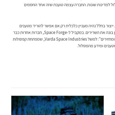
ול למדינות שונות. החברה עצמה טוענת שזה אחד החסמים
 ייצור בחלל נהיה מעניין כלכלית רק אם אפשר להוריד מטענים
בתדירות אמינה—וכאן התעשייה כולה עדיין בונה את השרירים. במקביל ל-Space Forge, חברות אחרות כבר
מדגימות גישה דומה של "מייצרים במסלול ומחזירים": למשל Varda Space Industries, שמפתחת קפסולות
טענים ומידע מהמסלול.