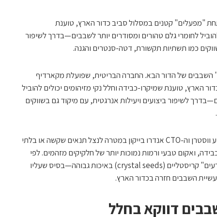
ת "מפעלים" קטנים במסלול סביב כדור הארץ, טוענת
להוביל לחומרי גלם טהורים ומסודרים יותר לשבבים—בדרך לשיפור
שווקים כמו תשתיות תקשורת, דטה-סנטרים והגנה.
את "זרעי" השבבים של הדור הבא. החברה הבריטית, שפועלת מקארדיף
ר הארץ, טוענת שמיקרו-כבידה וחלל נקי מזיהומים יכולים להוביל
—בדרך לשיפור ביצועים ויעילות אנרגטית, עם מיקוד גם בשווקים
Space Forge הוקמה על ידי המנכ"ל ג'ושוע ווסטרן וה-CTO אנדרו בייקון במטרה לנצל תנאים שקשה או בלתי
דה, ואקום טבעי ורמות נמוכות יותר של חלקיקים מזהמים. לפי
החברה, השילוב הזה יכול לסייע ביצירת "זרעים" קריסטליים (crystal seeds) באיכות גבוהה—בסיס שעליו
שיית השבבים חזרה בכדור הארץ.
בבים דווקא בחלל