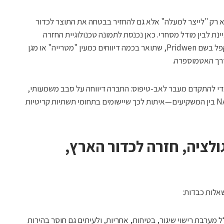
 רק "לייצר למעלה" אלא גם להחזיר בבטחה את התוצר לכדור
ת לבין מודל מסחרי. כאן נכנסת לתמונה טכנולוגיית החזרה
(reentry) שהחברה מפתחת: מגן חום מתקפל בשם Pridwen, שתואר בכמה דיווחים כמעין "מטרייה" או מגן
דרך האטמוספרה.
כבר גייסה מימון כדי להתקדם מעבר לאב-טיפוס: החברה דיווחה על סבב משמעותי,
עם השתתפות של NATO Innovation Fund בין המשקיעים—איתות לכך שיישומים בתחומי תשתיות קריטיות
ולציה, חזרה לכדור הארץ,
אלות כבדות:
 מערבת רישוי שיגור, בטיחות, אחריות, ולעיתים גם חוסר בהירות