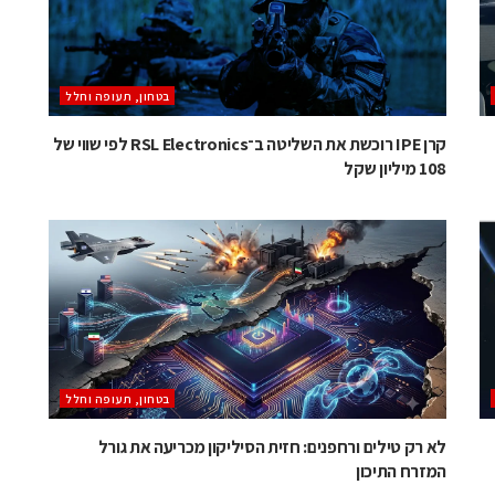
בטחון, תעופה וחלל
קרן IPE רוכשת את השליטה ב־RSL Electronics לפי שווי של
108 מיליון שקל
בטחון, תעופה וחלל
לא רק טילים ורחפנים: חזית הסיליקון מכריעה את גורל
המזרח התיכון