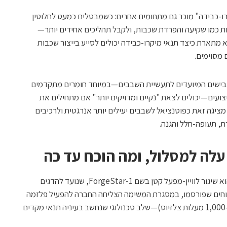
קרו-כבידה" מוכר גם מתחומים אחרים: כשמבטלים כמעט לחלוטין
 כמו שקיעה והפרדת שכבות, ולקבל תהליכים אחידים יותר—
 מתארת כיצד תנאי מיקרו-כבידה יכולים לסייע בייצור שכבות
 מסוימים.
Spa, הטענה היא שגבישים המיועדים לתעשיית השבבים—במיוחד חומרים מתקדמים
ועים—יכולים לצאת "נקיים ומדויקים יותר" אם מתחילים את
ציגה זאת כפוטנציאל לשבבים יעילים יותר אנרגטית ולרכיבים
, תעופה-חלל והגנה.
לה למסלול, ומה הוכח עד כה
הניסוי המרכזי שעליו נשענת החברה כיום הוא שיגור לוויין-מפעל קטן בשם ForgeStar-1, שנועד להדגים
 דיווחים שפורסמו, במסגרת המשימה הצליחה החברה להפעיל פלזמה
—גז מחומם לטמפרטורות גבוהות מאוד (כ-1,000 מעלות צלזיוס)—שלב טכנולוגי שנחשב בעיניה תנאי מקדים