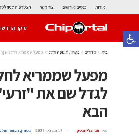
אודות
כנסים ואירועים
צור קשר
הצטרפות לניוזלטר
עיקר החדשו
פתח סרגל נגישות
בית
מדורים
בטחון, תעופה וחלל
מפעל שממריא לחלל: Space Forge רוצה לגדל שם את "זרעי" השבבים של הדור הבא
לגדל שם את "זרעי"
הבא
מאת
אבי בליזובסקי
17 פברואר 2026
|
בטחון, תעופה וחלל