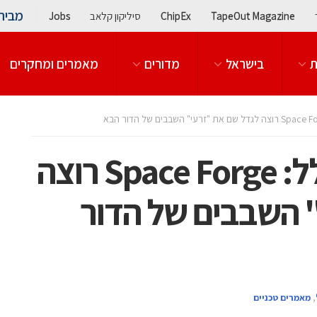
מבית
TapeOut Magazine
ChipEx
סיליקון קלאב
Jobs
ת
בישראל
מדורים
מאמרים ומחקרים
מפעל שממריא לחלל: Space Forge רוצה
 השבבים של הדור
,
מאמרים טכניים