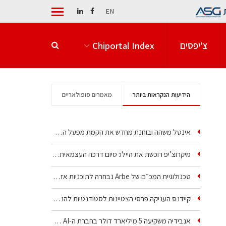
EN
צ'יפסים
Chiportal Index
הידיעות הנקראות ביותר
מאמרים פופולאריים
אינטל משהה ובוחנת מחדש את הקמת מפעל הענק שלה בקריית גת
מיקרוצ’יפ רוכשת את היילו: סיום דרכה העצמאית של אחת…
טכנולוגיית המכ״ם של Arbe נבחרה לתוכניות אזרחיות וביטחוניות
קיידנס העניקה פרסי הצטיינות לסטודנטיות להנדסת חשמל ופיזיקה
אנבידיה משקיעה 5 מיליארד דולר בחברת ה-AI של איליה סוצקבר