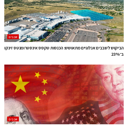
‫שבבים‬
הביקוש לשבבים אנלוגיים מתאושש: הכנסות טקסס אינסטרומנטס זינקו
ב־23%
‫שבבים‬