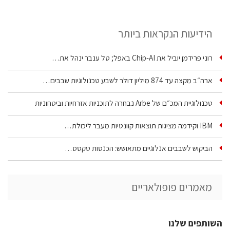
הידיעות הנקראות ביותר
רוני פרידמן יוביל את Chip‑AI באפל; טל ענבר ינהל את…
ארה״ב מקצה עד 874 מיליון דולר לשבע טכנולוגיות שבבים…
טכנולוגיית המכ״ם של Arbe נבחרה לתוכניות אזרחיות וביטחוניות
IBM וקידמה מציגות תוצאות קוונטיות מעבר ליכולת…
הביקוש לשבבים אנלוגיים מתאושש: הכנסות טקסס…
מאמרים פופולאריים
השותפים שלנו