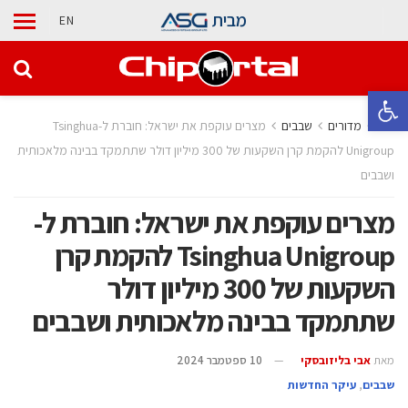
מבית
EN
פתח סרגל נגישות
בית
מדורים
‫שבבים‬
מצרים עוקפת את ישראל: חוברת ל-Tsinghua
Unigroup להקמת קרן השקעות של 300 מיליון דולר שתתמקד בבינה מלאכותית
ושבבים
מצרים עוקפת את ישראל: חוברת ל-
Tsinghua Unigroup להקמת קרן
השקעות של 300 מיליון דולר
שתתמקד בבינה מלאכותית ושבבים
מאת
אבי בליזובסקי
10 ספטמבר 2024
‫שבבים‬
,
עיקר החדשות