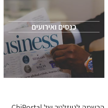
כנס ChipEx2026 יערך ב-12-13 במאי, 2026. הכנס מיועד
לכל העוסקים בתעשיית הסמיקונדקטור כולל מהנדסים,
מומחים מקצועיים ובכירים.
כנסים ואירועים
ChipEx2026 will be held on May 12-13, 2026. The
conference is intended for everyone involved in the
semiconductor industry, including engineers,
professional experts, and senior executives.
לחץ לפרטים
הרשמה לניוזלטר של ChiPortal