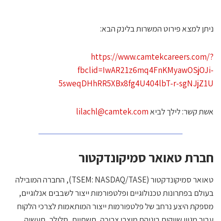
יתן למצא פירוט המשרות בלינק הבא:
https://www.camtekcareers.com/
fbclid=IwAR21z6mq4FnKMyawOSjOJi
5sweqDHhRR5XBx8fg4U404lbT-r-sgNJjZ1
שת קשר: לילך לביא
lilachl@camtek.com
ברת טאואר
סמיקונדקטור
טאואר סמיקונדקטור (TSEM: NASDAQ/TASE), החברה המובילה
עולם בפתרונות טכנולוגיים ופלטפורמות ייצור לשבבים אנלוגיים,
ספקת היצע נרחב של פלטפורמות ייצור המותאמות לצרכי הלקוח
בור מגוון שווקים ביניהם מוצרי צריכה, תשתיות, סלולר, תעשיה,