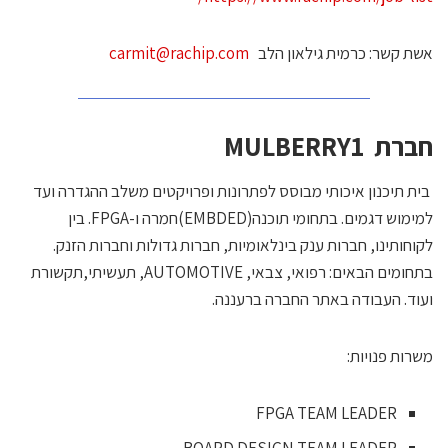
שת קשר: כרמית גילאון הלב
carmit@rachip.com
ברת
MULBERRY1
בית תיכנון איכותי מבוסס לפתרונות ופרויקטים משלב ההגדרה ועד
למימוש דגמים. בתחומי תוכנה(EMBDED)חמרה ו-FPGA. בין
קוחותינו, חברות ענק בינלאומיות, חברות גדולות וחברות הזנק.
בתחומים הבאים: רפואי, צבאי, AUTOMOTIVE, תעשיתי,תקשורת
עוד. העבודה באתר החברה ברעננה.
שרות פנויות:
FPGA TEAM LEADER