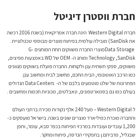
ברת ווסטרן דיגיטל
חברת Western Digital הינה חברה אמריקאית (בשנת 2016 רכשה
את SanDisk) מובילה עולמית בפיתוח מוצרים מבוססי טכנולוגיית .
Data Storageמוצרי החברה משווקים תחת המותגים G-
Technology ,SanDisk ומותג ה- OEM של WD באמצעות מפיצים,
שווקים, ספקי תשתית ענן ולקוחות. החברה פועלת בשווקים מגוונים
מו הרכב האוטונומי, הבית החכם, מחשוב לבית ומחשוב ענן.
הפתרונות של שלנו מוטמעים בלבם של ה- Data Centers הגדולים
עולם כמו גם בסמארטפונים, טאבלטים, מכוניות חכמות ומחשבים .
ל Western Digital – מעל 240 אלף נקודות מכירה ברחבי העולם
החברה מוכרת כמיליארד מוצרים שונים בשנה. בישראל מועסקים כ-
1,200 עובדים ועובדות במרכזי הפיתוח בכפר סבא, עומר, ותפן
בגליל, מרביתם.ן בתפקידי הנדסה, פיתוח ומחקר.