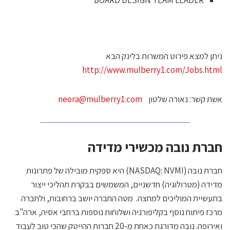
BOARD DESIGN TEAM LEADER
יתן למצא פירוט המשרות בלינק הבא
http://www.mulberry1.com/Jobs.htm
שת קשר: נאורה שלטון
neora@mulberry1.com
ברת נובה מכשירי מדידה
חברת נובה (NASDAQ: NVMI) היא ספקית מובילה של פתרונות
דידה (מטרולוגיה) חדשניים, המשמשים בבקרת תהליכי ייצור
תעשיית המוליכים למחצה. מטה החברה יושב ברחובות, ולחברה
רכז פיתוח נוסף בקליפורניה ושלוחות נוספות ברחבי אסיה, ארה"ב
ואירופה. נובה מדורגת כאחת מ-20 חברות ההייטק שהכי טוב לעבוד