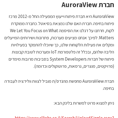
ברת
AuroraView
AuroraView היא חברת פיתוח וייעוץ המפעילה החל מ-2012 מרכז
יתוח בחיפה. חברת האם שלנו נמצאת בסיאטל. כחברה ממוקדת
לקוח, חרתנו על דגלנו את הסיסמה We Let You Focus on What
Matters. לפיכך אנחנו מציעים מערכות, פתרונות ושירותים המייעלים
מקלים את פעילות הלקוחות שלנו, כך שיוכלו להתמקד בפעילויות
הליבה שלהם, ובכלל זה פלטפורמת IoT ומערכות לטובת קבוצות
פיתוח של חברות System Developers בסביבות מרובות מימדים
פרויקטים, מוצרים, גרסאות, פרוטוקולים וכדומה).
חברת AuroraView מחפשת מהנדס/ת מוביל לצוות וולידציה לעבודה
חיפה.
יתן למצוא פרוט למשרות בלינק הבא: