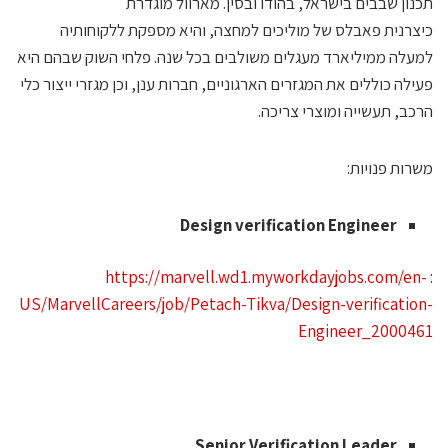
כנון שבבים בישראל, בהודו ובסין. מארוול מוגדרת
יצרנית פאבלס של מוליכים למחצה, והיא מספקת ללקוחותיה
מעלה ממיליארד מעגלים משולבים בכל שנה. פלחי השוק שבהם היא
עילה כוללים את המגזרים הארגוניים, חברות ענן, וכן מגזרי ייצור כלי
רכב, תעשייה ומוצרי צריכה.
שרות פנויות:
Design verification Engineer
https://marvell.wd1.myworkdayjobs.com/en-
US/MarvellCareers/job/Petach-Tikva/Design-verification
Engineer_200046
Senior Verification Leader