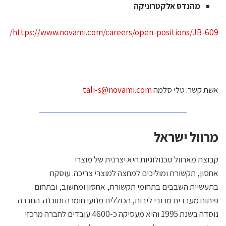
מהנדס אלקטרוניקה
https://www.novami.com/careers/open-positions/JB-609
שת קשר: טלי סלמה
tali-s@novami.com
רוול ישראל
בוצת מארוול טכנולוגיות היא יצרנית של מוצרי
חסון, תקשורת ומוליכים למחצה למוצרי צריכה. עוסקת
תעשיית השבבים בתחומי תקשורת, אחסון ומחשוב, ובתחום
יתוח מעבדים מרובי ליבות, הכוללים מנועי חומרה ותוכנה. החברה
נוסדה בשנת 1995 והיא מעסיקה כ-4600 עובדים לחברה מרכזי