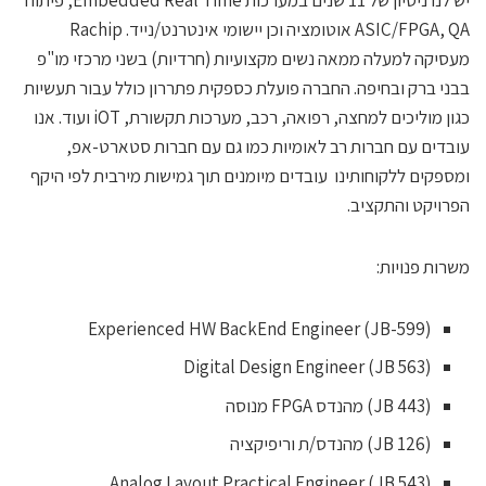
יש לנו ניסיון של 11 שנים במערכות Embedded Real Time, פיתוח
ASIC/FPGA, QA אוטומציה וכן יישומי אינטרנט/נייד. Rachip
עסיקה למעלה ממאה נשים מקצועיות (חרדיות) בשני מרכזי מו"פ
בני ברק ובחיפה. החברה פועלת כספקית פתררון כולל עבור תעשיות
כגון מוליכים למחצה, רפואה, רכב, מערכות תקשורת, iOT ועוד. אנו
ובדים עם חברות רב לאומיות כמו גם עם חברות סטארט-אפ,
מספקים ללקוחותינו עובדים מיומנים תוך גמישות מירבית לפי היקף
פרויקט והתקציב.
שרות פנויות:
Experienced HW BackEnd Engineer (JB-599)
Digital Design Engineer (JB 563)
(JB 443) מהנדס FPGA מנוסה
(JB 126) מהנדס/ת וריפיקציה
Analog Layout Practical Engineer (JB 543)