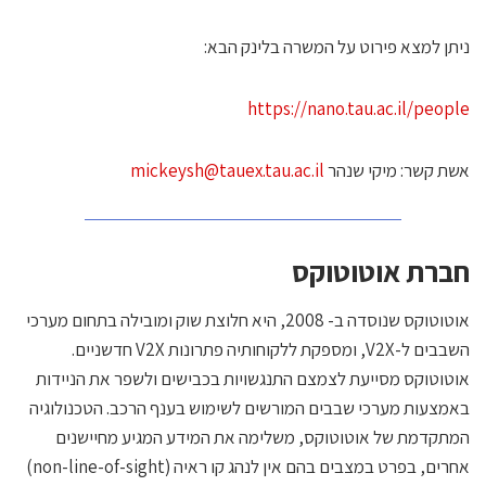
יתן למצא פירוט על המשרה בלינק הבא:
https://nano.tau.ac.il/peopl
שת קשר: מיקי שנהר
mickeysh@tauex.tau.ac.il
ברת אוטוטוקס
אוטוטוקס שנוסדה ב- 2008, היא חלוצת שוק ומובילה בתחום מערכי
השבבים ל-V2X, ומספקת ללקוחותיה פתרונות V2X חדשניים.
וטוטוקס מסייעת לצמצם התנגשויות בכבישים ולשפר את הניידות
אמצעות מערכי שבבים המורשים לשימוש בענף הרכב. הטכנולוגיה
מתקדמת של אוטוטוקס, משלימה את המידע המגיע מחיישנים
אחרים, בפרט במצבים בהם אין לנהג קו ראיה (non-line-of-sight)