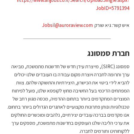
https://www.alljobs.co.il/Search/UploadSingle.aspx
JobID=579139
יש קשר: גיא שורק
Jobsil@auroraview.com
ברת סמסונג
סמסונג (SIRC), מייצרת עידן חדש של חדשנות מתמשכת, מביאה
רך ותרומה לחברה ויוצרת מקום עבודה בו העובדים שלנו יכולים
הביא לידי ביטוי את הכישרון, היצירתיות והתשוקה שלהם. צוות
מפתחים הדינמי בעל החשיבה מחוץ לקופסא שלנו, פועל לפיתוח
מוצרים המתקדמים ביותר בתחום ההדמיה, מכסה מגוון רחב של
כנולוגיות ונותן פתרונות מקצועיים לאתגרים הגדולים ביותר בתחום.
נו מקדמים בברכה עובדים יצירתיים, נלהבים ומוכשרים החולקים
ת ערכי הליבה שלנו העוסקים בחדשנות מתמשכת, מספקים ערך
לקוחותינו ותורמים לחברה.