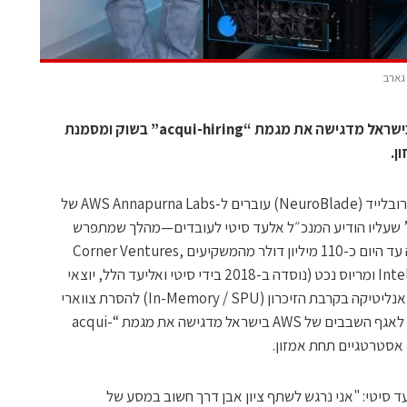
 גארב
העברת הצוות לאגף השבבים של AWS בישראל מדגישה את מגמת “acqui-hiring” בשוק ומסמנת
ן.
עשרות מעובדי הפיתוח של הסטארטאפ נוירובלייד (NeuroBlade) עוברים ל-AWS Annapurna Labs של
מזון במסגרת “definitive agreement” שעליו הודיע המנכ״ל אלעד סיטי לעובדים—מהלך שמתפרש
כסיום דרכה העצמאית של החברה, שגייסה עד היום כ-110 מיליון דולר מהמשקיעים Corner Ventures,
Intel Capital, Grove Ventures, StageOne ומריוס נכט (נוסדה ב-2018 בידי סיטי ואליעד הלל, יוצאי
יחידת 81)‏; נוירובלייד פיתחה מאיץ לעיבוד אנליטיקה בקרבת הזיכרון (In-Memory / SPU) להסרת צווארי
בקבוק ב-Data Analytics, והעברת הצוות לאגף השבבים של AWS בישראל מדגישה את מגמת “acqui-
סיטי: "אני נרגש לשתף ציון אבן דרך חשוב במסע של