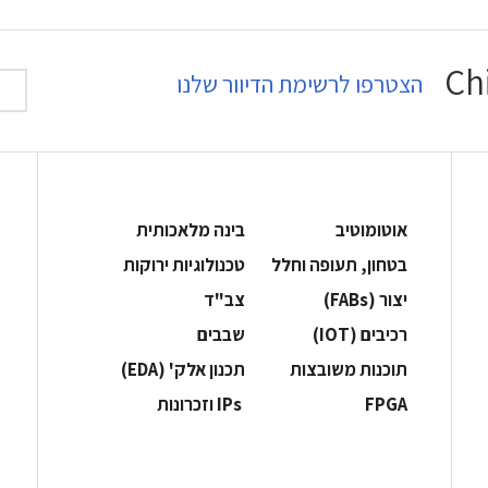
הצטרפו לרשימת הדיוור שלנו
אוטומוטיב
בינה מלאכותית
בטחון, תעופה וחלל
‫טכנולוגיות ירוקות‬
‫יצור (‪(FABs‬‬
‫צב"ד‬
‫רכיבים‬ (IOT)
‫שבבים‬
‫תוכנות משובצות‬
‫תכנון אלק' (‪(EDA‬‬
‫‪FPGA‬‬
‫ ‪וזכרונות IPs‬‬