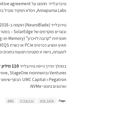
Annapurna Labs, וימלא תפקיד מוביל בחדשנות מוצרי הדור הבא".
ובוגרים מוק
חומרתית “קרובה לזיכרון” (Processing-in-Memory). החברה פיתחה את
לטענתה, גישה זו מקטינה תנועות נתונים ומאיצה עומסי SQL עד פי ‎100‎
במהלך הדרך גייסה נוירובלייד
110 מיליון דולר
Pegatron ו-apital
וארגונים נתמכי ‎NVMe‎.
Tags:
אלעד סיטי
נוירובלייד
AWS