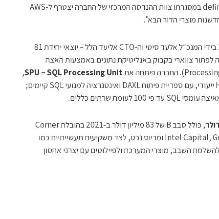
נויברובלייד. חתמנו על definitive agreement במסגרתו צוות ההנדסה המרכזי של החברה יצטרף ל-AWS
נוירובלייד (NeuroBlade) הוקמה ב-2018 בידי המנכ״ל אלעד סיטי וה-CTO אליעד הלל – יוצאי יחידת 81
דמים של SolarEdge – במטרה לפתור צווארי בקבוק באנליטיקת נתונים באמצעות האצה
,
SPU – SQL Processing Unit
מאיץ המגיע ככרטיס ‎PCIe‎ או כשרת HEQS ייעודי, עם ספריית פיתוח DAXL ואינטגרציה למנועי SQL קיימים;
 לעומת שרתים כללים.
, כולל סבב ‎B‎ של ‎83‎ מיליון דולר ב-2021 בהובלת Corner
Ventures ובהשתתפות Intel Capital, Grove, StageOne ומריוס נכט, לצד משקיעים תעשייתיים כמו
UMC C. הכסף שימש להשלמת השבב, מוצרי המערכת ולפיילוטים עם יצרני אחסון