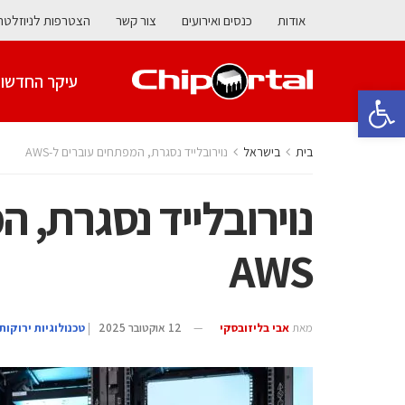
אודות
כנסים ואירועים
צור קשר
הצטרפות לניוזלטר
עיקר החדשו
פתח סרגל נגישות
בית
בישראל
נוירובלייד נסגרת, המפתחים עוברים ל-AWS
נוירובלייד נסגרת, 
AWS
מאת
אבי בליזובסקי
12 אוקטובר 2025
|
‫טכנולוגיות ירוקות‬