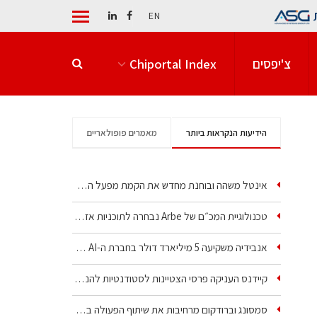
EN
צ'יפסים
Chiportal Index
הידיעות הנקראות ביותר
מאמרים פופולאריים
אינטל משהה ובוחנת מחדש את הקמת מפעל הענק שלה בקריית גת
טכנולוגיית המכ״ם של Arbe נבחרה לתוכניות אזרחיות וביטחוניות
אנבידיה משקיעה 5 מיליארד דולר בחברת ה-AI של איליה סוצקבר
קיידנס העניקה פרסי הצטיינות לסטודנטיות להנדסת חשמל ופיזיקה
סמסונג וברודקום מרחיבות את שיתוף הפעולה בשבבי AI…