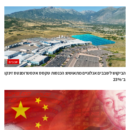
‫שבבים‬
הביקוש לשבבים אנלוגיים מתאושש: הכנסות טקסס אינסטרומנטס זינקו
ב־23%