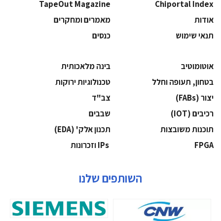
TapeOut Magazine
Chiportal Index
אודות
מאמרים ומחקרים
תנאי שימוש
כנסים
אוטומוטיב
בינה מלאכותית
בטחון, תעופה וחלל
‫טכנולוגיות ירוקות‬
‫יצור (‪(FABs‬‬
‫צב"ד‬
‫רכיבים‬ (IOT)
‫שבבים‬
‫תוכנות משובצות‬
‫תכנון אלק' (‪(EDA‬‬
‫‪FPGA‬‬
‫ ‪וזכרונות IPs‬‬
השותפים שלנו