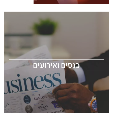
כנסים ואירועים
כנס ChipEx2026 יערך ב-12-13 במאי, 2026. הכנס מיועד
לכל העוסקים בתעשיית הסמיקונדקטור כולל מהנדסים,
מומחים מקצועיים ובכירים.
כנסים ואירועים
ChipEx2026 will be held on May 12-13, 2026. The
conference is intended for everyone involved in the
semiconductor industry, including engineers,
professional experts, and senior executives.
לחץ לפרטים