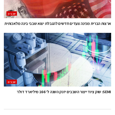
‫שבבים‬
ארצות הברית מכינה צעדים חדשים להגבלת יצוא שבבי בינה מלאכותית
‫שבבים‬
SEMI: שוק ציוד ייצור השבבים יזנק השנה ל־166 מיליארד דולר