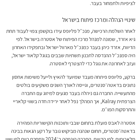
לציפיות ולתמחור בעבר.
שינויי הנהלה ומרכז פיתוח בישראל
לאחר השלמת הרכישה, מנכ״ל פליופס עידו בוקשפן צפוי לעבוד תחת
גיא אזרד, שמונה למנהל מרכז הפיתוח של אסטרה בישראל. לפי
הדיווח, אזרד כיהן בעבר כמנכ״ל מארוול ישראל ובתפקידו האחרון
היה סמנכ״ל ההנדסה לתכנון תשתיות שבבים בגוגל קלאוד ישראל,
ועזב לאחרונה את גוגל כדי להצטרף לאסטרה.
ברקע, פליופס פיתחה מעבד שמיועד להאיץ ולייעל משימות אחסון
נתונים בדאטה־סנטרים, וגייסה לאורך השנים משקיעים בולטים
מהתעשייה. החברה גם ניהלה בעבר מגעים למיזוג עם החברה
הצרפתית Kalray, אך המהלך נפל לאחר ירידה חדה בשווי קלאריי
והתרסקות המו״מ.
אסטרה לאבס פועלת בתחום שבבי ותוכנות הקישוריות המהירה
בדאטה־סנטרים, תחום שנהנה מביקוש גובר על רקע הגאות בבינה
מלאכותית. לפי הדיווח, החברה הונפקה ב־2024 ונסחרת כיום לפי שווי