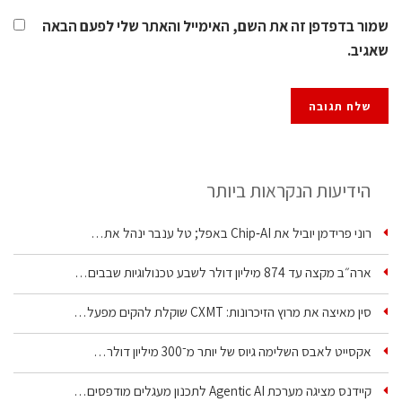
שמור בדפדפן זה את השם, האימייל והאתר שלי לפעם הבאה
שאגיב.
הידיעות הנקראות ביותר
רוני פרידמן יוביל את Chip‑AI באפל; טל ענבר ינהל את…
ארה״ב מקצה עד 874 מיליון דולר לשבע טכנולוגיות שבבים…
סין מאיצה את מרוץ הזיכרונות: CXMT שוקלת להקים מפעל…
אקסייט לאבס השלימה גיוס של יותר מ־300 מיליון דולר…
קיידנס מציגה מערכת Agentic AI לתכנון מעגלים מודפסים…