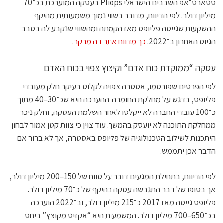
סטארט־אפ השבבים הישראלי Pliops בעסקה המוערכת בכ־70
מיליון דולר. לפי הדיווח, מדובר בשווי נמוך משמעותית מהיקף
ההשקעות שגייסה פליופס מאז הקמתה ומהשווי שנקבע לה בסבב
הגיוס האחרון ב־2022.
כך מדווח אתר דה מרקר.
עסקה “ממוקדת כוח אדם” וקיצוץ צפוי בכוח האדם
לפי הפרטים שפורסמו, אסטרה צפויה לקלוט בעיקר חלק מעובדי
פליופס, בדגש על מחלקת החומרה. ההערכה היא שכ־30–40 מתוך
כ־100 עובדי החברה לא ייקלטו לאחר השלמת העסקה, וחלק ניכר
ממחלקת התוכנה לא יועסק בהמשך. עוד צוין כי צוות קטן אמור לבחון
היתכנות לשילוב הטכנולוגיה של פליופס באסטרה, אך לא ברור אם
הדבר אכן יתממש.
לפי הדיווח, בתחילת המגעים דובר על טווח של 150–200 מיליון דולר,
אך בסופו של דבר התגבשה עסקה בהיקף של כ־70 מיליון דולר.
פליופס גייסה מאז 2017 כ־215 מיליון דולר, וב־2022 הוערכה
בכ־650–700 מיליון דולר. המשמעות היא “אקזיט מקוצץ” ביחס