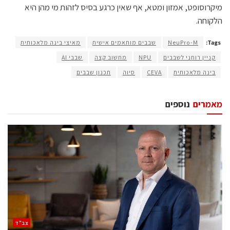
מיקרוסופט, אמזון ומטא, אף שאין כרגע בסיס לזהות מי מהן היא
הלקוחה.
Tags:
NeuPro-M
שבבים מותאמים אישית
מאיצי בינה מלאכותית
קניין רוחני לשבבים
NPU
מחשוב קצה
שבבי AI
בינה מלאכותית
CEVA
סיוה
תכנון שבבים
מאמרים
נוספים
‫צב"ד‬