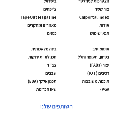
הצטרפות לניוזלטר
בישראל
צור קשר
צ'יפסים
TapeOut Magazine
Chiportal Index
אודות
מאמרים ומחקרים
תנאי שימוש
כנסים
אוטומוטיב
בינה מלאכותית
בטחון, תעופה וחלל
‫טכנולוגיות ירוקות‬
‫יצור (‪(FABs‬‬
‫צב"ד‬
‫רכיבים‬ (IOT)
‫שבבים‬
‫תוכנות משובצות‬
‫תכנון אלק' (‪(EDA‬‬
‫‪FPGA‬‬
‫ ‪וזכרונות IPs‬‬
השותפים שלנו