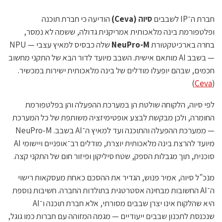
חברת ה־IP לשבבים
סיוה (Ceva)
הודיעה כי חברת תוכנה
ופלטפורמת בינה מלאכותית אמריקנית גדולה, ששמה לא נמסר,
בחרה בארכיטקטורת
NeuPro-M
שלה כבסיס למאיץ עצבי — NPU
— בשבב AI מותאם אישית. השבב מיועד לדור הבא של התקני מחשוב
חכמים, שבהם יופעלו מודלים של בינה מלאכותית ישירות במכשיר.
)
Ceva
(
לפי סיוה, הלקוחה שולטת הן במערכת ההפעלה והן בפלטפורמת
החומרה, ולכן מבקשת לבצע אופטימיזציה משותפת של כל המערכת
— ממערכת ההפעלה והתוכנה ועד למאיץ ה־AI בשבב. NeuPro-M
מיועד להרצת בינה מלאכותית יוצרת, מודלים רב־אופניים ויישומי AI
סוכנית, תוך מגבלות הספק, שטח סיליקון ופיזור חום של התקני קצה.
מנכ"ל סיוה, אמיר פנוש, הגדיר את ההסכם כאחת מעסקאות רישוי
ה־AI החשובות מבחינה אסטרטגית בתולדות החברה. חשיבות נוספת
היא שהלקוח אינו יצרן שבבים מסורתי, אלא חברת תוכנה ו־AI
שנכנסת לתכנון שבבים ייעודיים — מגמה המזוהה עם חברות כמו גוגל,