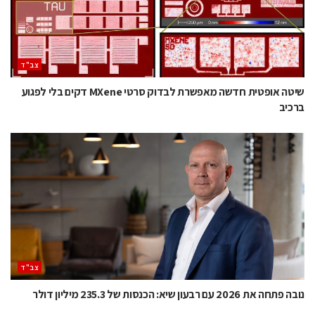
‫צב"ד‬
שיטה אופטית חדשה מאפשרת לבדוק סרטי MXene דקים בלי לפגוע
ברכיב
‫צב"ד‬
נובה פתחה את 2026 עם רבעון שיא: הכנסות של 235.3 מיליון דולר