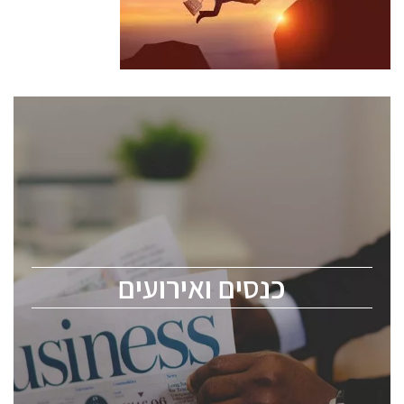
כנסים ואירועים
כנס ChipEx2026 יערך ב-12-13 במאי, 2026. הכנס מיועד
לכל העוסקים בתעשיית הסמיקונדקטור כולל מהנדסים,
מומחים מקצועיים ובכירים.
כנסים ואירועים
ChipEx2026 will be held on May 12-13, 2026. The
conference is intended for everyone involved in the
semiconductor industry, including engineers,
professional experts, and senior executives.