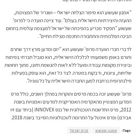
"אמנון שעשוע הוא סיפור הצלחה ישראלי – ושגריר של המצוינות,
ההעזה והיצירתיות הישראלית בעולם". עוד ציינה הועדה כי לפרופ'
שעשוע "תפקיד מכריע בהפיכתה של ישראל למעצמה עולמית בתחום
הבינה המלכותית והתחבורה החכמה מצילת החיים".
לדברי חברי הוועדה פרופ' שעשוע הוא "יזם ומדען פורץ דרך שתרם
ותורם באופן משמעותי לכלכלה הישראלית, הוא מוביל חברתי בפיתוח
וביצירת מקומות עבודה ופועל ללא לאות להגשמת חזונו, מתוך תחושת
שליחות, ציונות, ודבקות במטרה. לצד כל זאת, הוא עוסק בפעילות
פילנתרופית נרחבת למען החברה הישראלית על כל גווניה".
פרופ' שעשוע זכה בכמה פרסים והוקרות במהלך השנים, כולל פרס
המדען המצטיין מהאקדמיה האמריקנית למדעים ואמנויות בשנת
2012, פרס החדשנות הטכנולוגית של כנס iNNOVEX )ביחד עם זיו
אבירם) ופרס אינטל על התרומה לטכנולוגיות הסייבר בשנת 2018.
Tags:
אמנון שעשוע
פרס ישראל