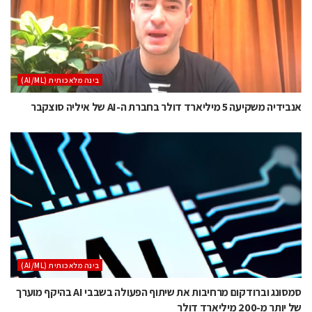
בינה מלאכותית (AI/ML)
אנבידיה משקיעה 5 מיליארד דולר בחברת ה-AI של איליה סוצקבר
בינה מלאכותית (AI/ML)
סמסונג וברודקום מרחיבות את שיתוף הפעולה בשבבי AI בהיקף מוערך
של יותר מ-200 מיליארד דולר