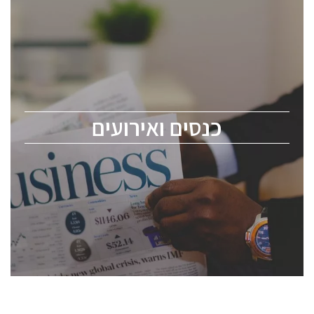
כנסים ואירועים
כנס ChipEx2026 יערך ב-12-13 במאי, 2026. הכנס מיועד
לכל העוסקים בתעשיית הסמיקונדקטור כולל מהנדסים,
מומחים מקצועיים ובכירים.
כנסים ואירועים
ChipEx2026 will be held on May 12-13, 2026. The
conference is intended for everyone involved in the
semiconductor industry, including engineers,
professional experts, and senior executives.
לחץ לפרטים