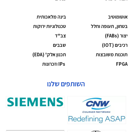
אוטומוטיב
בינה מלאכותית
בטחון, תעופה וחלל
‫טכנולוגיות ירוקות‬
‫יצור (‪(FABs‬‬
‫צב"ד‬
‫רכיבים‬ (IOT)
‫שבבים‬
‫תוכנות משובצות‬
‫תכנון אלק' (‪(EDA‬‬
‫‪FPGA‬‬
‫ ‪וזכרונות IPs‬‬
השותפים שלנו