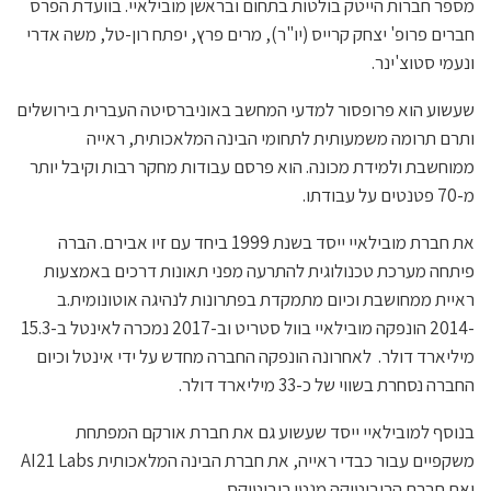
מספר חברות הייטק בולטות בתחום ובראשן מובילאיי. בוועדת הפרס
חברים פרופ' יצחק קרייס (יו"ר), מרים פרץ, יפתח רון-טל, משה אדרי
ונעמי סטוצ'ינר.
שעשוע הוא פרופסור למדעי המחשב באוניברסיטה העברית בירושלים
ותרם תרומה משמעותית לתחומי הבינה המלאכותית, ראייה
ממוחשבת ולמידת מכונה. הוא פרסם עבודות מחקר רבות וקיבל יותר
מ-70 פטנטים על עבודתו.
את חברת מובילאיי ייסד בשנת 1999 ביחד עם זיו אבירם. הברה
פיתחה מערכת טכנולוגית להתרעה מפני תאונות דרכים באמצעות
ראיית ממחושבת וכיום מתמקדת בפתרונות לנהיגה אוטונומית.ב
-2014 הונפקה מובילאיי בוול סטריט וב-2017 נמכרה לאינטל ב-15.3
מיליארד דולר. לאחרונה הונפקה החברה מחדש על ידי אינטל וכיום
החברה נסחרת בשווי של כ-33 מיליארד דולר.
בנוסף למובילאיי ייסד שעשוע גם את חברת אורקם המפתחת
משקפיים עבור כבדי ראייה, את חברת הבינה המלאכותית AI21 Labs
ואת חברת הרובוטיקה מנטי רובוטיקס.