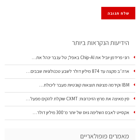
הידיעות הנקראות ביותר
רוני פרידמן יוביל את Chip‑AI באפל; טל ענבר ינהל את…
ארה״ב מקצה עד 874 מיליון דולר לשבע טכנולוגיות שבבים…
IBM וקידמה מציגות תוצאות קוונטיות מעבר ליכולת…
סין מאיצה את מרוץ הזיכרונות: CXMT שוקלת להקים מפעל…
אקסייט לאבס השלימה גיוס של יותר מ־300 מיליון דולר…
מאמרים פופולאריים