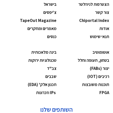
הצטרפות לניוזלטר
בישראל
צור קשר
צ'יפסים
TapeOut Magazine
Chiportal Index
אודות
מאמרים ומחקרים
תנאי שימוש
כנסים
אוטומוטיב
בינה מלאכותית
בטחון, תעופה וחלל
‫טכנולוגיות ירוקות‬
‫יצור (‪(FABs‬‬
‫צב"ד‬
‫רכיבים‬ (IOT)
‫שבבים‬
‫תוכנות משובצות‬
‫תכנון אלק' (‪(EDA‬‬
‫‪FPGA‬‬
‫ ‪וזכרונות IPs‬‬
השותפים שלנו