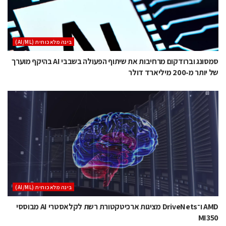
בינה מלאכותית (AI/ML)
סמסונג וברודקום מרחיבות את שיתוף הפעולה בשבבי AI בהיקף מוערך
של יותר מ-200 מיליארד דולר
בינה מלאכותית (AI/ML)
AMD ו־DriveNets מציגות ארכיטקטורת רשת לקלאסטרי AI מבוססי
MI350