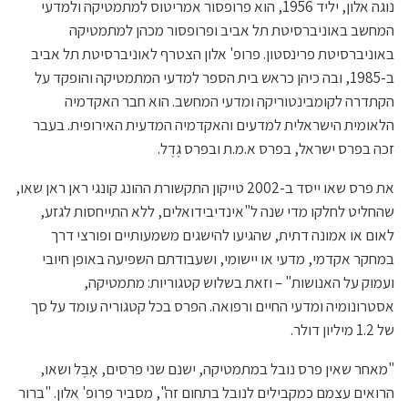
נוגה אלון, יליד 1956, הוא פרופסור אמריטוס למתמטיקה ולמדעי
המחשב באוניברסיטת תל אביב ופרופסור מכהן למתמטיקה
באוניברסיטת פרינסטון. פרופ' אלון הצטרף לאוניברסיטת תל אביב
ב-1985, ובה כיהן כראש בית הספר למדעי המתמטיקה והופקד על
הקתדרה לקומבינטוריקה ומדעי המחשב. הוא חבר האקדמיה
הלאומית הישראלית למדעים והאקדמיה המדעית האירופית. בעבר
זכה בפרס ישראל, בפרס א.מ.ת ובפרס גֶדֶל.
את פרס שאו ייסד ב-2002 טייקון התקשורת ההונג קונגי ראן ראן שאו,
שהחליט לחלקו מדי שנה ל"אינדיבידואלים, ללא התייחסות לגזע,
לאום או אמונה דתית, שהגיעו להישגים משמעותיים ופורצי דרך
במחקר אקדמי, מדעי או יישומי, ושעבודתם השפיעה באופן חיובי
ועמוק על האנושות" – וזאת בשלוש קטגוריות: מתמטיקה,
אסטרונומיה ומדעי החיים ורפואה. הפרס בכל קטגוריה עומד על סך
של 1.2 מיליון דולר.
"מאחר שאין פרס נובל במתמטיקה, ישנם שני פרסים, אָבֶּל ושאו,
הרואים עצמם כמקבילים לנובל בתחום זה", מסביר פרופ' אלון. "ברור