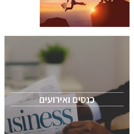
כנסים ואירועים
כנס ChipEx2026 יערך ב-12-13 במאי, 2026. הכנס מיועד
לכל העוסקים בתעשיית הסמיקונדקטור כולל מהנדסים,
מומחים מקצועיים ובכירים.
כנסים ואירועים
ChipEx2026 will be held on May 12-13, 2026. The
conference is intended for everyone involved in the
semiconductor industry, including engineers,
professional experts, and senior executives.