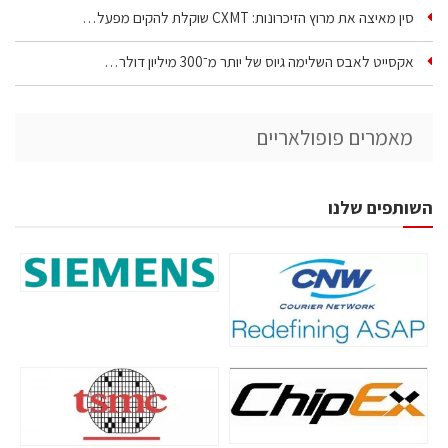
סין מאיצה את מרוץ הזיכרונות: CXMT שוקלת להקים מפעל…
אקסייט לאבס השלימה גיוס של יותר מ־300 מיליון דולר…
מאמרים פופולאריים
השותפים שלנו