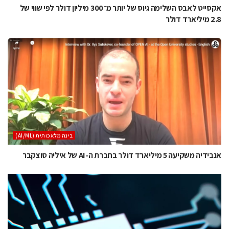
אקסייט לאבס השלימה גיוס של יותר מ־300 מיליון דולר לפי שווי של
2.8 מיליארד דולר
בינה מלאכותית (AI/ML)
אנבידיה משקיעה 5 מיליארד דולר בחברת ה-AI של איליה סוצקבר