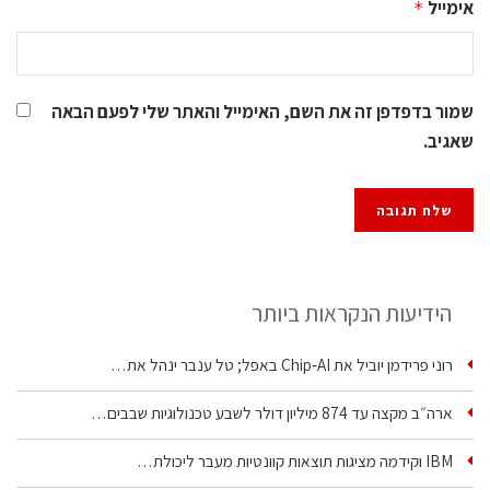
אימייל
*
שמור בדפדפן זה את השם, האימייל והאתר שלי לפעם הבאה
שאגיב.
הידיעות הנקראות ביותר
רוני פרידמן יוביל את Chip‑AI באפל; טל ענבר ינהל את…
ארה״ב מקצה עד 874 מיליון דולר לשבע טכנולוגיות שבבים…
IBM וקידמה מציגות תוצאות קוונטיות מעבר ליכולת…