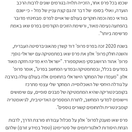
שכמו בכל פרס אחר, הזכייה תלויה בגורמים שונים לרבות הרכב
הועדה, ואולי בסופו של דבר זה גם קצת עניין של מזל – כי ישנם
בוודאי כמה וכמה חוקרים בעולם שראויים לפרס. מבחינתי מדובר
בהפתעה נעימה מאוד, ורשימת הזוכים הקודמים בפרס שאו באמת
מרשימה ביותר".
בשנת 2020 זכה בפרס פרופ' דוד קשדן מהאוניברסיטה העברית,
והשנה חולק פרופ' אלון את פרס שאו במתמטיקה עם ישראלי נוסף:
פרופ' אהוד הרושובסקי מאוקספורד. "ישראל היא מדינה חזקה מאוד
במדעים בכלל, ובמתמטיקה ובמדעי המחשב בפרט", אומר פרופ'
אלון. "מעמדו של המחקר הישראלי בתחומים אלה בעולם עולה בהרבה
על גודלה היחסי של האוכלוסייה. המחקר שלי עצמי מתרכז
בקומבינטוריקה שהיא המתמטיקה של מבנים סופיים, עם שימושים
ויישומים למדעי המחשב, לתורת המספרים האדיטיבית, לגיאומטריה
קומבינטורית ולתחומים קשורים נוספים".
פרס שאו מוענק לפרופ' אלון על מכלול עבודתו פורצת הדרך, לרבות
הנחת היסודות לאלגוריתמים של סטרימינג (טפול במידע זורם) שלהם