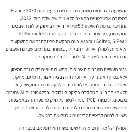
ההשקעה הצרפתית משתלבת בתוכנית התעשייתית France 2030.
במסגרת אסטרטגיית ההאצה הלאומית שהושקה ביולי 2022,
התחייבה צרפת להשקיע 5.5 מיליארד אירו בחיזוק יכולות השבבים
המקומיות, בין היתר סביב חברות כגון STMicroelectronics,
Soitec, SiPearl ו־Vsora. כעת מבקשת פריז לחבר את ההשקעות
הלאומיות למהלך אירופי רחב יותר, במיוחד בתחומים שבהם השבבים
הם תנאי בסיסי ליישומי AI ולמרכזי נתונים מתקדמים.
עבור תעשיית השבבים האירופית, החשיבות אינה רק בגובה המימון
אלא בכיוון האסטרטגי. אירופה חזקה בציוד ייצור, חומרים, מחקר,
חיישנים, רכיבי הספק, אנלוג ורכיבים לתעשיות רכב ותעשייה, אך
חלשה יותר בייצור מתקדם בהיקפים גדולים ובפלטפורמות AI עתירות
ביצועים. תוכניות IPCEI נועדו לגשר על חלק מהפער הזה באמצעות
מימון של פרויקטים שאינם כלכליים דיים בשלבים הראשונים, אך
עשויים להיות קריטיים לריבונות טכנולוגית בהמשך.
המהלך של מקרון גם משקף שינוי בשיח האירופי. אם בעבר חוק