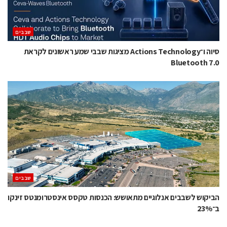
‫שבבים‬
סיוה ו־Actions Technology מציגות שבבי שמע ראשונים לקראת
Bluetooth 7.0
‫שבבים‬
הביקוש לשבבים אנלוגיים מתאושש: הכנסות טקסס אינסטרומנטס זינקו
ב־23%