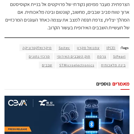
הצרפתית: מעבר ממימון נקודתי של פרויקטים אל בניית אקוסיסטם
ארוך טווח סביב שבבים, מחשוב, קוונטום ובינה מלאכותית. אם
המהלך יצליח, צרפת תנסה למצב את עצמה כאחד העוגנים המרכזיים
של תעשיית השבבים האירופית בעשור הקרוב.
Tags:
IPCEI
עמנואל מקרון
Soitec
מיקרואלקטרוניקה
SiPearl
צרפת
חוק השבבים האירופי
מרכזי נתונים
בינה מלאכותית
STMicroelectronics
שבבים
מאמרים
נוספים