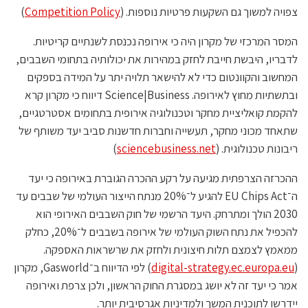
צפויה למשוך גם השקעות פרטיות נוספות. (
Competition Policy
)
המסר המרכזי של מקרון היה כי אירופה נכנסת לשנתיים קריטיות.
לדבריו, היבשת חייבת לחזק במהירות את יכולותיה בתחומי השבבים,
המחשוב והקוונטום כדי לא להישאר תלויה יתר על המידה בספקים
ובתשתיות מחוץ לאירופה. Science|Business דיווח כי מקרון קרא
להקמת קואליציית מחקר וטכנולוגיה אירופית בתחומים אסטרטגיים,
שתאחד מכוני מחקר, תעשייה וחברות חדשנות סביב יעד משותף של
ריבונות טכנולוגית. (
sciencebusiness.net
)
ההכרזה הצרפתית מגיעה על רקע ההכרה הגוברת באירופה כי יעד
ה־EU Chips Act להגיע ל־20% מנתח הייצור העולמי של שבבים עד
2030 הולך ומתרחק. היעד הרשמי של חוק השבבים האירופי הוא
להכפיל את נתח השוק העולמי של אירופה בשבבים ל־20%, כחלק
ממאמץ לצמצם תלות חיצונית ולחזק את שרשראות האספקה.
(
digital-strategy.ec.europa.eu
) לפי הדיווח ב־Gasworld, מקרון
אמר כי יעד זה לא יושג במסגרת החוק הראשון, ולכן צרפת ואירופה
יידרשו לתוכנית המשך ולמדיניות אגרסיבית יותר.