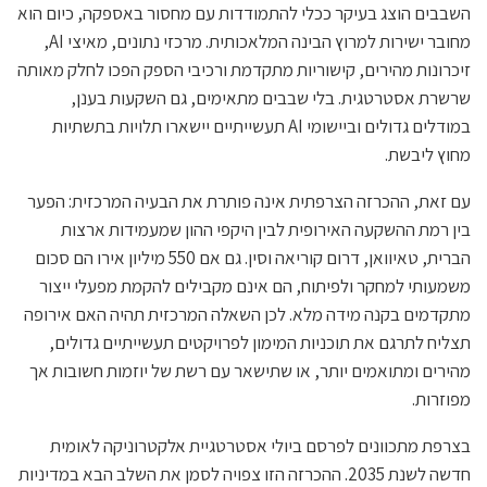
השבבים הוצג בעיקר ככלי להתמודדות עם מחסור באספקה, כיום הוא
מחובר ישירות למרוץ הבינה המלאכותית. מרכזי נתונים, מאיצי AI,
זיכרונות מהירים, קישוריות מתקדמת ורכיבי הספק הפכו לחלק מאותה
שרשרת אסטרטגית. בלי שבבים מתאימים, גם השקעות בענן,
במודלים גדולים וביישומי AI תעשייתיים יישארו תלויות בתשתיות
מחוץ ליבשת.
עם זאת, ההכרזה הצרפתית אינה פותרת את הבעיה המרכזית: הפער
בין רמת ההשקעה האירופית לבין היקפי ההון שמעמידות ארצות
הברית, טאיוואן, דרום קוריאה וסין. גם אם 550 מיליון אירו הם סכום
משמעותי למחקר ולפיתוח, הם אינם מקבילים להקמת מפעלי ייצור
מתקדמים בקנה מידה מלא. לכן השאלה המרכזית תהיה האם אירופה
תצליח לתרגם את תוכניות המימון לפרויקטים תעשייתיים גדולים,
מהירים ומתואמים יותר, או שתישאר עם רשת של יוזמות חשובות אך
מפוזרות.
בצרפת מתכוונים לפרסם ביולי אסטרטגיית אלקטרוניקה לאומית
חדשה לשנת 2035. ההכרזה הזו צפויה לסמן את השלב הבא במדיניות