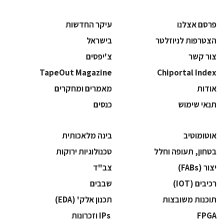
פרסם אצלנו
עיקר החדשות
הצטרפות לניוזלטר
בישראל
צור קשר
צ'יפסים
TapeOut Magazine
Chiportal Index
אודות
מאמרים ומחקרים
תנאי שימוש
כנסים
אוטומוטיב
בינה מלאכותית
בטחון, תעופה וחלל
‫טכנולוגיות ירוקות‬
‫יצור (‪(FABs‬‬
‫צב"ד‬
‫רכיבים‬ (IOT)
‫שבבים‬
‫תוכנות משובצות‬
‫תכנון אלק' (‪(EDA‬‬
‫‪FPGA‬‬
‫ ‪וזכרונות IPs‬‬