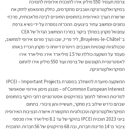
צרפת תעמיד 550 מיליון אירו לתוכנית אירופית לתמיכה
במיקרואלקטרוניקה ושבבים מתקדמים, כחלק מהמאמץ לחזק את
שרשרת הערך האירופית בתחומים החיוניים לבינה מלאכותית, מרכזי
נתונים ומחשוב עתיר ביצועים. ההכרזה נמסרה על ידי נשיא צרפת
עמנואל מקרון במהלך ביקור במרכז המחשוב הגדול של CEA
ב־Bruyères-le-Châtel, ליד פריז, שבו נערך פורום אירופי למחשוב,
טכנולוגיות קוונטיות ושבבים. רויטרס דיווחה כי מקרון הכריז באותו
מעמד על השקעה כוללת של 1.5 מיליארד אירו: מיליארד אירו
לאסטרטגיית הקוונטום של צרפת ועוד 550 מיליון אירו לתחום
המיקרואלקטרוניקה.
ההשקעה מיועדת להשתלב במסגרת IPCEI – Important Projects
of Common European Interest – מנגנון מימון אירופי שמאפשר
למדינות האיחוד לתמוך בפרויקטים אסטרטגיים רחבי היקף בתחומים
שבהם נדרש שילוב בין מחקר, תעשייה והון ציבורי. בתחום
המיקרואלקטרוניקה וטכנולוגיות התקשורת אישרה הנציבות האירופית
ביוני 2023 תוכנית IPCEI בהיקף של עד 8.1 מיליארד אירו מכספי
ציבור מ־14 מדינות חברות, ובה 68 פרויקטים של 56 חברות. התוכנית