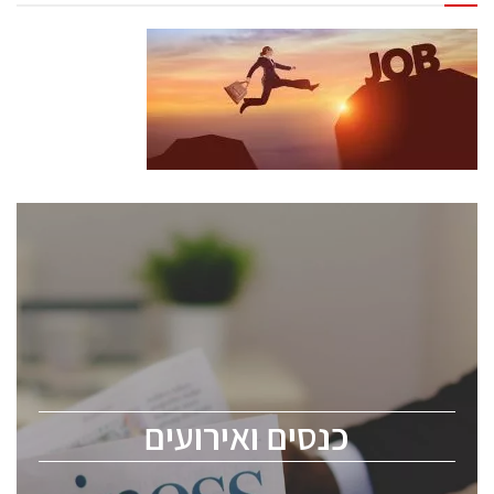
כנסים ואירועים
כנס ChipEx2026 יערך ב-12-13 במאי, 2026. הכנס מיועד
לכל העוסקים בתעשיית הסמיקונדקטור כולל מהנדסים,
מומחים מקצועיים ובכירים.
כנסים ואירועים
ChipEx2026 will be held on May 12-13, 2026. The
conference is intended for everyone involved in the