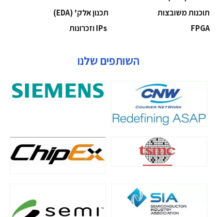
‫תוכנות משובצות‬
‫תכנון אלק' (‪(EDA‬‬
‫‪FPGA‬‬
‫ ‪וזכרונות IPs‬‬
השותפים שלנו