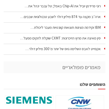
רוני פרידמן יוביל את Chip‑AI באפל; טל ענבר ינהל את…
ארה״ב מקצה עד 874 מיליון דולר לשבע טכנולוגיות שבבים…
IBM וקידמה מציגות תוצאות קוונטיות מעבר ליכולת…
סין מאיצה את מרוץ הזיכרונות: CXMT שוקלת להקים מפעל…
אקסייט לאבס השלימה גיוס של יותר מ־300 מיליון דולר…
מאמרים פופולאריים
השותפים שלנו