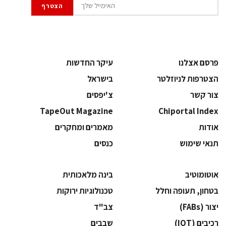
פרסם אצלנו
עיקר החדשות
הצטרפות לניוזלטר
בישראל
צור קשר
צ'יפסים
TapeOut Magazine
Chiportal Index
אודות
מאמרים ומחקרים
תנאי שימוש
כנסים
אוטומוטיב
בינה מלאכותית
בטחון, תעופה וחלל
‫טכנולוגיות ירוקות‬
‫יצור (‪(FABs‬‬
‫צב"ד‬
‫רכיבים‬ (IOT)
‫שבבים‬