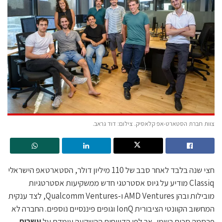
צוות חברת הסטארט-אפ קלאסיק. צילום: דוד גראב.
חצי שנה בלבד לאחר סבב של 110 מיליון דולר, הסטארטאפ הישראלי
Classiq מודיע על גיוס אסטרטגי חדש ממשקיעות אסטרטגיות
מובילות ובהן AMD Ventures ו-Qualcomm Ventures, לצד ענקית
המחשוב הקוונטי הציבורית IonQ וגופים פיננסיים נוספים. החברה לא
פרסמה סכום רשמי, אך לפי הדיווחים ההשקעה עומדת על
עשרות