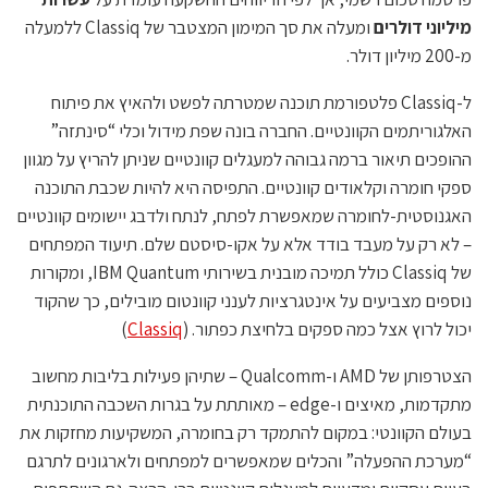
מיליוני דולרים
ומעלה את סך המימון המצטבר של Classiq ללמעלה
מ-200 מיליון דולר.
ל-Classiq פלטפורמת תוכנה שמטרתה לפשט ולהאיץ את פיתוח
האלגוריתמים הקוונטיים. החברה בונה שפת מידול וכלי “סינתזה”
ההופכים תיאור ברמה גבוהה למעגלים קוונטיים שניתן להריץ על מגוון
ספקי חומרה וקלאודים קוונטיים. התפיסה היא להיות שכבת התוכנה
האגנוסטית-לחומרה שמאפשרת לפתח, לנתח ולדבג יישומים קוונטיים
– לא רק על מעבד בודד אלא על אקו-סיסטם שלם. תיעוד המפתחים
של Classiq כולל תמיכה מובנית בשירותי IBM Quantum, ומקורות
נוספים מצביעים על אינטגרציות לענני קוונטום מובילים, כך שהקוד
יכול לרוץ אצל כמה ספקים בלחיצת כפתור. (
Classiq
)
הצטרפותן של AMD ו-Qualcomm – שתיהן פעילות בליבות מחשוב
מתקדמות, מאיצים ו-edge – מאותתת על בגרות השכבה התוכנתית
בעולם הקוונטי: במקום להתמקד רק בחומרה, המשקיעות מחזקות את
“מערכת ההפעלה” והכלים שמאפשרים למפתחים ולארגונים לתרגם