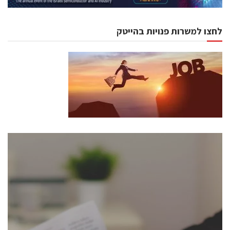
לחצו למשרות פנויות בהייטק
כנסים ואירועים
כנס ChipEx2026 יערך ב-12-13 במאי, 2026. הכנס מיועד
לכל העוסקים בתעשיית הסמיקונדקטור כולל מהנדסים,
מומחים מקצועיים ובכירים.