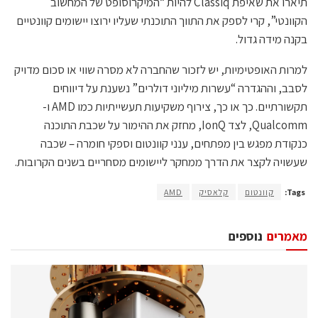
תיארו את שאיפת Classiq להיות “המיקרוסופט של המחשוב
הקוונטי”, קרי לספק את התווך התוכנתי שעליו ירוצו יישומים קוונטיים
בקנה מידה גדול.
למרות האופטימיות, יש לזכור שהחברה לא מסרה שווי או סכום מדויק
לסבב, וההגדרה “עשרות מיליוני דולרים” נשענת על דיווחים
תקשורתיים. כך או כך, צירוף משקיעות תעשייתיות כמו AMD ו-
Qualcomm, לצד IonQ, מחזק את ההימור על שכבת התוכנה
כנקודת מפגש בין מפתחים, ענני קוונטום וספקי חומרה – שכבה
שעשויה לקצר את הדרך ממחקר ליישומים מסחריים בשנים הקרובות.
Tags:
קוונטום
קלאסיק
AMD
מאמרים
נוספים