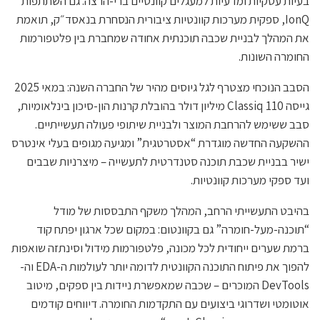
בעיות עסקיות ומדעיות למעגלים קוונטיים ברי-הרצה. גם השתתפות
IonQ, ספקית מערכות קוונטיות ציבורית הנסחרת בנאסד״ק, תואמת
את המהלך לבניית שכבה תוכנתית אחודה שמחברת בין פלטפורמות
החומרה השונות.
הסבב הנוכחי מצטרף לגל גיוסים מהיר של החברה השנה: במאי 2025
גייסה Classiq 110 מיליון דולר בהובלת קרנות הון-סיכון בינלאומיות,
סבב ששימש להרחבת המוצר ולבניית שיתופי פעולה תעשייתיים.
ההשקעה החדשה מוגדרת “אסטרטגית” ומגיעה מגופים בעלי אינטרס
ישיר בבניית שכבת תוכנה סטנדרטית לתעשייה – מיצרניות שבבים
ועד ספקי מערכות קוונטיות.
בהיבט התעשייתי הרחב, המהלך משקף התבססות של מודל
“תוכנה-מעל-חומרה” גם בקוונטום: במקום שכל ארגון יפתח קוד
ברמת שערים ייחודית לכל מכונה, פלטפורמות מידול וסינתזה שואפות
להפוך את פיתוח התוכנה הקוונטית לדומה יותר לעולמות ה-EDA וה-
DevTools המוכרים – שכבה שמאפשרת ניידות בין ספקים, מיטוב
אוטומטי ושדרוגי ביצועים עם התקדמות החומרה. דיווחים קודמים