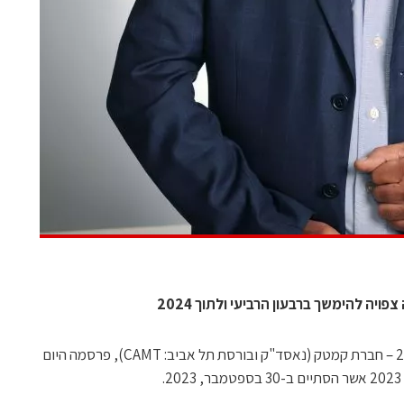
ה להימשך ברבעון הרביעי ולתוך 2024
– 14 בנובמבר, 2023 – חברת קמטק (נאסד"ק ובורסת תל אביב: CAMT), פרסמה היום