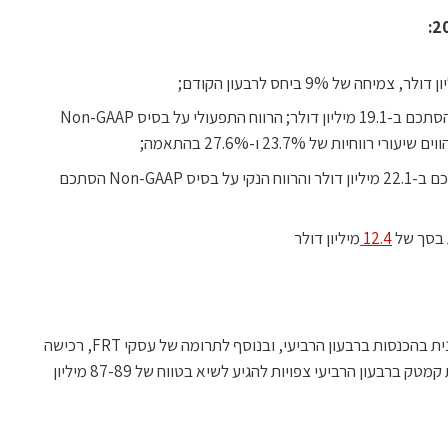
הרווח התפעולי על בסיס GAAP הסתכם ב-19.1 מיליון דולר; הרווח התפעולי על בסיס Non-GAAP
הרווח הנקי על בסיס GAAP הסתכם ב-22.1 מיליון דולר והרווח הנקי על בסיס Non-GAAP הסתכם
 בסך של
12.4
מיליון דולר
הנהלת החברה מצפה להמשך צמיחה אורגנית בהכנסות ברבעון הרביעי, ובנוסף לתרומה של עסקי FRT, רכישה
שהושלמה ב-31 באוקטובר, 2023.,הכנסות קמטק ברבעון הרביעי צפויות להגיע לשיא בטווח של 87-89 מיליון