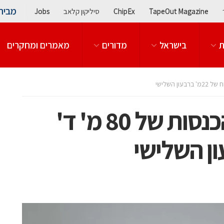
מבית
TapeOut Magazine
ChipEx
סיליקון קלאב
Jobs
ת
בישראל
מדורים
מאמרים ומחקרים
קמטק מדווחת על הכנסות של 80 מ' ד'