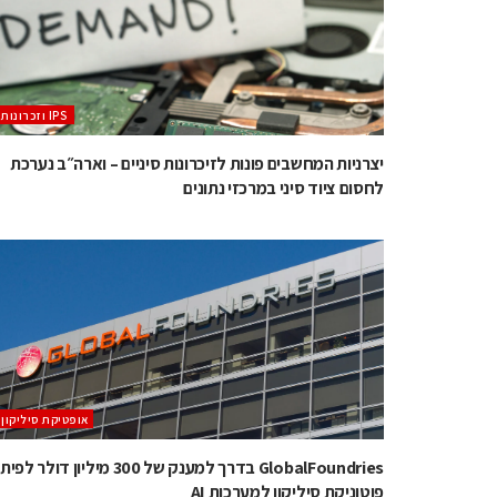
‫ ‪וזכרונות IPS‬‬
יצרניות המחשבים פונות לזיכרונות סיניים – וארה״ב נערכת
לחסום ציוד סיני במרכזי נתונים
אופטיקת סיליקון
GlobalFoundries בדרך למענק של 300 מיליון דולר 
פוטוניקת סיליקון למערכות AI