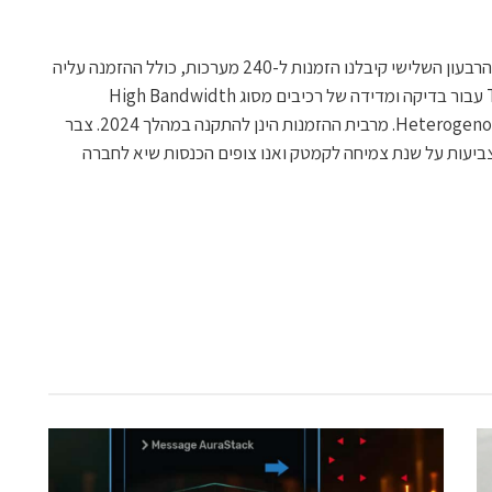
אמר: "מתחילת הרבעון השלישי קיבלנו הזמנות ל-240 מערכות, כולל ההזמנה עליה
דיווחנו אתמול ל-28 מערכות מלקוח Tier-1 עבור בדיקה ומדידה של רכיבים מסוג High Bandwidth
Memory (HBM) ו-Heterogenous Integration (HI). מרבית ההזמנות הינן להתקנה במהלך 2024. צבר
צביעות על שנת צמיחה לקמטק ואנו צופים הכנסות שיא לחברה