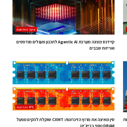
עיקר החדשות
קיידנס מציגה מערכת Agentic AI לתכנון מעגלים מודפסים
ואריזות שבבים
‫ ‪וזכרונות IPS‬‬
לפיתוח
סין מאיצה את מרוץ הזיכרונות: CXMT שוקלת להקים מפעל
DRAM נוסף בבייג׳ינג