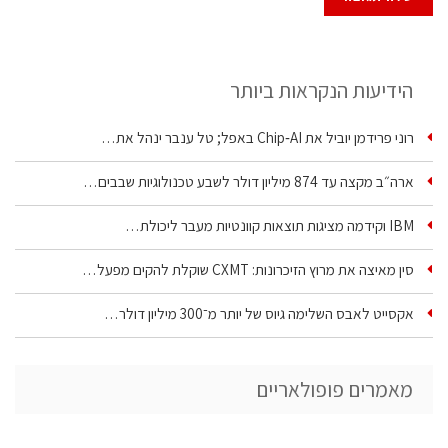
הידיעות הנקראות ביותר
רוני פרידמן יוביל את Chip‑AI באפל; טל ענבר ינהל את…
ארה״ב מקצה עד 874 מיליון דולר לשבע טכנולוגיות שבבים…
IBM וקידמה מציגות תוצאות קוונטיות מעבר ליכולת…
סין מאיצה את מרוץ הזיכרונות: CXMT שוקלת להקים מפעל…
אקסייט לאבס השלימה גיוס של יותר מ־300 מיליון דולר…
מאמרים פופולאריים