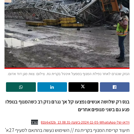
הנזק שנגרם לאחר נפילת המנוף במפעל אינטל בקרית גת. צילום: צוות מגן דוד אדום.
בנס רק שלושה אנשים נפצעו קל אך נגרם נזק רב כשהמנוף בנופלו
פגע גם בשני מנופים אחרים
וידאו-של-WhatsApp‏-2024-11-05-בשעה-13.08.31_81b6e32b
הורד
תיעוד קריסת המנוף בקרית גת // השימוש נעשה בהתאם לסעיף 27א'