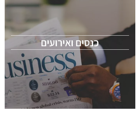
כנס ChipEx2026 יערך ב-12-13 במאי, 2026. הכנס מיועד
לכל העוסקים בתעשיית הסמיקונדקטור כולל מהנדסים,
מומחים מקצועיים ובכירים.
כנסים ואירועים
ChipEx2026 will be held on May 12-13, 2026. The
conference is intended for everyone involved in the
semiconductor industry, including engineers,
professional experts, and senior executives.
לחץ לפרטים