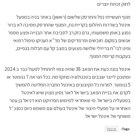
לחוק זכויות יוצרים
מנוף תעשייתי נפל והתרסק שלשום (ראשון) באתר בניה במפעל
אינטל בשדרות היהלום בקריית גת, המנוף שהתרסק מסיבה לא ברור
נפגע באופן משמעותי, גרם נזק רב לסביבת אתר הבנייה ופצע מספר
אנשים במקום. חובשים ופרמדיקים של מד"א העניקו טיפול רפואי
ופינו לבי"ח בריזילי שלושה פצועים במצב קל עם חבלות בגפיים,
בעקבות קריסת המנוף.
אינטל בונה כעת את הפאב 38 שהיה צפוי להתחיל לפעול כבר ב 2024
ומתוכנן לייצר שבבים בטכנולוגיה מתקדמת. ככל הנראה 7 ננומטר או
5 ננומטר. למרות כל הקיצוצים באינטל החברה החליטה להמשיך
לקדם את בניית הפאב בישראל לאור נסיון מצוין שיש לאינטל
במפעליה בישראל. מי שאחראי למימוש הפרויקט הוא דניאל בן עטר
האחראי על מפעלי היצור של אינטל בעולם וגם משמש כיום כמנכ״ל
משותף של אינטל ישראל.
Tags:
אינטל