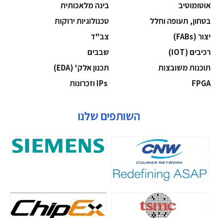
אוטומוטיב
בינה מלאכותית
בטחון, תעופה וחלל
‫טכנולוגיות ירוקות‬
‫יצור (‪(FABs‬‬
‫צב"ד‬
‫רכיבים‬ (IOT)
‫שבבים‬
‫תוכנות משובצות‬
‫תכנון אלק' (‪(EDA‬‬
‫‪FPGA‬‬
‫ ‪וזכרונות IPs‬‬
השותפים שלנו