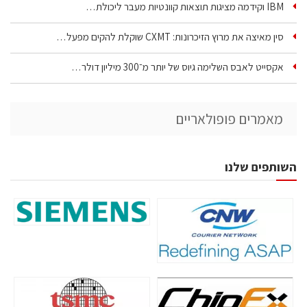
IBM וקידמה מציגות תוצאות קוונטיות מעבר ליכולת…
סין מאיצה את מרוץ הזיכרונות: CXMT שוקלת להקים מפעל…
אקסייט לאבס השלימה גיוס של יותר מ־300 מיליון דולר…
מאמרים פופולאריים
השותפים שלנו