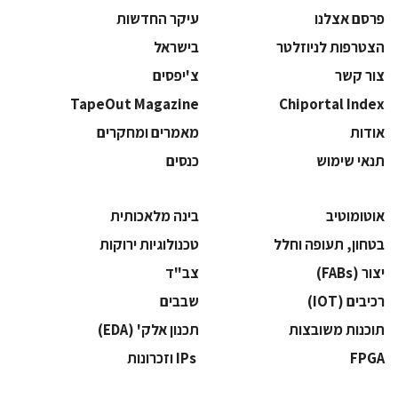
פרסם אצלנו
עיקר החדשות
הצטרפות לניוזלטר
בישראל
צור קשר
צ'יפסים
TapeOut Magazine
Chiportal Index
אודות
מאמרים ומחקרים
תנאי שימוש
כנסים
אוטומוטיב
בינה מלאכותית
בטחון, תעופה וחלל
‫טכנולוגיות ירוקות‬
‫יצור (‪(FABs‬‬
‫צב"ד‬
‫רכיבים‬ (IOT)
‫שבבים‬
‫תוכנות משובצות‬
‫תכנון אלק' (‪(EDA‬‬
‫‪FPGA‬‬
‫ ‪וזכרונות IPs‬‬