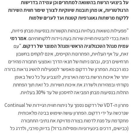
על ביצועי הרשת בהשוואה למתחרים וכן עמידה בדרישות
הרגולטוריות, או מתן תובנות שיווקיות לצורך שיפור חווית השירות
ללקוח מרשתות גאוגרפיות קטנות ועד לערים שלמות
"מפעילות נושאות בעלויות גבוהות הקשורות בנסיעות מבחן פיזיות,
וזאת בכדי להבטיח חויית שירות בעת ניידות ללקוחותיהם.
אמר רמי
עמית מנהל הטכנולוגיה הראשי ומנהל המוצר של רדקום.
"עם
זאת, על אף העלויות, הפתרונות הקיימים, אינם לוקחים בחשבון
תרחישים רבים, ובהם ניתוח של תנאי הדרך ואמצעי תחבורה מהירים
כמו רכבות. הפתרון של רדקום מאפשר למפעילות להשיג נראות ברורה
יותר של איכות הרשת ברמה הארצית, להצביע על כל כשל באופן
נקודתי ובמהירות ולשדרג את איכות השירות. כל זאת תוך הפחתת
התלות בנסיעות מבחן המביאה לחיסכון של עד 30% בעלויות.
פתרון ה-VDT של רדקום נסמך על ניתוח חווית הניידות של Continual
שנרכשה על ידי רדקום. הפתרון עושה שימוש בבינה מלאכותית
מתקדמת על מנת לדמות בצורה מדויקת את נתיבי התחבורה
(כבישים, דרכים בינעירוניות ומסילות ברזל) בדיוק מירבי, ולדרג כל