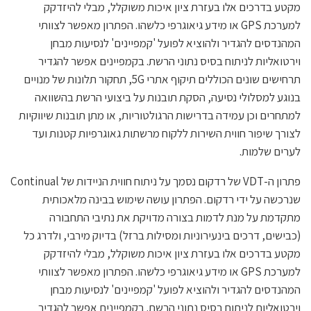
מקטע בדרכים אלו בעזרת ציון איכות משוקלל, מבלי להיזדקק
למערכת GPS או מידע גיאוגרפי כלשהו. הפתרון מאפשר לצוותי
המהנדסים להגדיר ולהוציא לפועל 'קמפיינים' לנסיעות מבחן
וירטואליות לניתוח בסיס נתוני הרשת. בקמפיינים אפשר להגדיר
תרחישים שונים הכוללים תיקוף אתרי 5G, תחקור תלונות של מנויים
בנוגע למסלולי נסיעה, הסקת תובנות על ביצועי הרשת בהשוואה
למתחרים וכן עמידה בדרישות הרגולטוריות, או מתן תובנות שיווקיות
לצורך שיפור חווית השירות ללקוח מרשתות גאוגרפיות קטנות ועד
לערים שלמות.
פתרון ה-VDT של רדקום נסמך על ניתוח חווית הניידות של Continual
שנרכשה על ידי רדקום. הפתרון עושה שימוש בבינה מלאכותית
מתקדמת על מנת לדמות בצורה מדויקת את נתיבי התחבורה
(כבישים, דרכים בינעירוניות ומסילות ברזל) בדיוק מירבי, ולדרג כל
מקטע בדרכים אלו בעזרת ציון איכות משוקלל, מבלי להיזדקק
למערכת GPS או מידע גיאוגרפי כלשהו. הפתרון מאפשר לצוותי
המהנדסים להגדיר ולהוציא לפועל 'קמפיינים' לנסיעות מבחן
וירטואליות לניתוח בסיס נתוני הרשת. בקמפיינים אפשר להגדיר