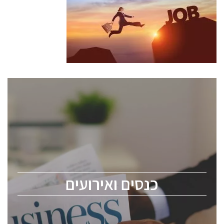
כנסים ואירועים
כנס ChipEx2026 יערך ב-12-13 במאי, 2026. הכנס מיועד
לכל העוסקים בתעשיית הסמיקונדקטור כולל מהנדסים,
מומחים מקצועיים ובכירים.
כנסים ואירועים
ChipEx2026 will be held on May 12-13, 2026. The
conference is intended for everyone involved in the
semiconductor industry, including engineers,