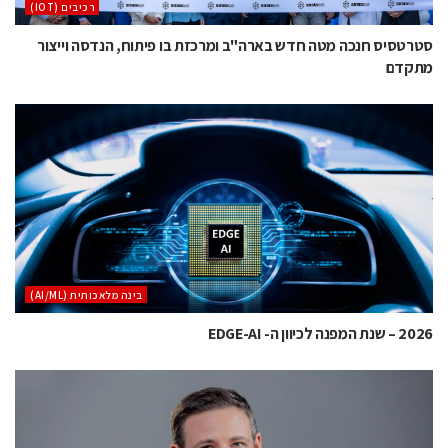
‫רכיבים‬ (IOT)
סטרטסיס חנכה מטה חדש בארה"ב ומרכזת בו פיתוח, הנדסה וייצור
מתקדם
בינה מלאכותית (AI/ML)
2026 – שנת המפנה לכיוון ה- EDGE-AI