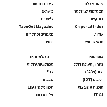
פרסם אצלנו
עיקר החדשות
הצטרפות לניוזלטר
בישראל
צור קשר
צ'יפסים
TapeOut Magazine
Chiportal Index
אודות
מאמרים ומחקרים
תנאי שימוש
כנסים
אוטומוטיב
בינה מלאכותית
בטחון, תעופה וחלל
‫טכנולוגיות ירוקות‬
‫יצור (‪(FABs‬‬
‫צב"ד‬
‫רכיבים‬ (IOT)
‫שבבים‬
‫תוכנות משובצות‬
‫תכנון אלק' (‪(EDA‬‬
‫‪FPGA‬‬
‫ ‪וזכרונות IPs‬‬