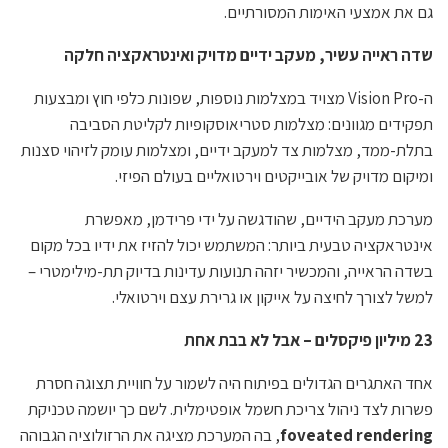
גם את אמצעי האימות המסורתיים.
שדה ראייה עשיר, מעקב ידיים מדויק ואינטראקציה חלקה
ה-Vision Pro מצויד במצלמות נוספות, שפונות כלפי חוץ ומבצעות
תפקידים מגוונים: מצלמות סטריאוסקופיות לקליטת הסביבה
בתלת-ממד, מצלמות צד למעקב ידיים, ומצלמות עומק לזיהוי סצנות
ומיקום מדויק של אובייקטים וירטואליים בעולם הפיזי.
מערכת מעקב הידיים, שהודגשה על ידי פרידמן, מאפשרת
אינטראקציה טבעית ביותר: המשתמש יכול להזיז את ידיו בכל מקום
בשדה הראייה, והמכשיר יזהה תנועות עדינות בדיוק תת-מילימטרי –
למשל לצורך לחיצה על אייקון או גרירת עצם וירטואלי.
23 מיליון פיקסלים – אבל לא בבת אחת
אחד האתגרים הגדולים בפיתוח היה לשמור על חוויית תצוגה חסרת
פשרות לצד ניהול צריכת חשמל אופטימלית. לשם כך יושמה טכניקת
foveated rendering
, בה המערכת מציגה את הרזולוציה הגבוהה