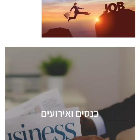
כנסים ואירועים
כנס ChipEx2026 יערך ב-12-13 במאי, 2026. הכנס מיועד
לכל העוסקים בתעשיית הסמיקונדקטור כולל מהנדסים,
מומחים מקצועיים ובכירים.
כנסים ואירועים
ChipEx2026 will be held on May 12-13, 2026. The
conference is intended for everyone involved in the
semiconductor industry, including engineers,