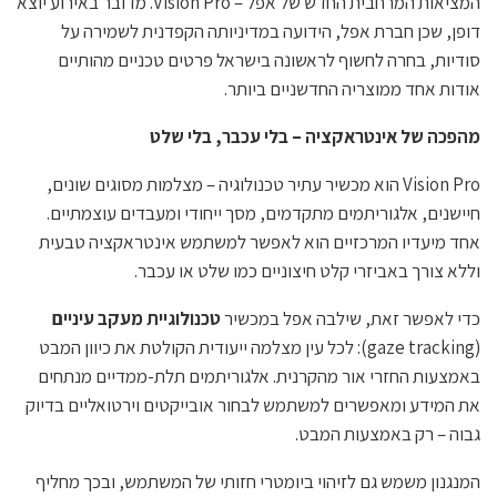
המציאות המרחבית החדש של אפל – Vision Pro. מדובר באירוע יוצא
דופן, שכן חברת אפל, הידועה במדיניותה הקפדנית לשמירה על
סודיות, בחרה לחשוף לראשונה בישראל פרטים טכניים מהותיים
אודות אחד ממוצריה החדשניים ביותר.
מהפכה של אינטראקציה – בלי עכבר, בלי שלט
Vision Pro הוא מכשיר עתיר טכנולוגיה – מצלמות מסוגים שונים,
חיישנים, אלגוריתמים מתקדמים, מסך ייחודי ומעבדים עוצמתיים.
אחד מיעדיו המרכזיים הוא לאפשר למשתמש אינטראקציה טבעית
וללא צורך באביזרי קלט חיצוניים כמו שלט או עכבר.
כדי לאפשר זאת, שילבה אפל במכשיר
טכנולוגיית מעקב עיניים
(gaze tracking): לכל עין מצלמה ייעודית הקולטת את כיוון המבט
באמצעות החזרי אור מהקרנית. אלגוריתמים תלת-ממדיים מנתחים
את המידע ומאפשרים למשתמש לבחור אובייקטים וירטואליים בדיוק
גבוה – רק באמצעות המבט.
המנגנון משמש גם לזיהוי ביומטרי חזותי של המשתמש, ובכך מחליף