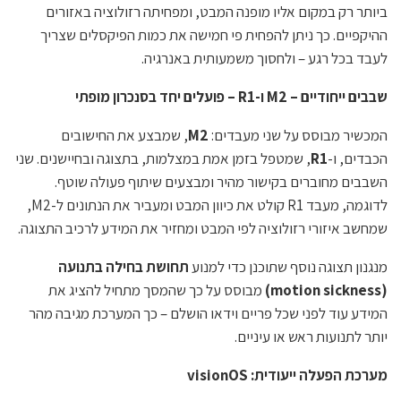
ביותר רק במקום אליו מופנה המבט, ומפחיתה רזולוציה באזורים
ההיקפיים. כך ניתן להפחית פי חמישה את כמות הפיקסלים שצריך
לעבד בכל רגע – ולחסוך משמעותית באנרגיה.
שבבים ייחודיים – M2 ו-R1 – פועלים יחד בסנכרון מופתי
המכשיר מבוסס על שני מעבדים:
M2
, שמבצע את החישובים
הכבדים, ו-
R1
, שמטפל בזמן אמת במצלמות, בתצוגה ובחיישנים. שני
השבבים מחוברים בקישור מהיר ומבצעים שיתוף פעולה שוטף.
לדוגמה, מעבד R1 קולט את כיוון המבט ומעביר את הנתונים ל-M2,
שמחשב איזורי רזולוציה לפי המבט ומחזיר את המידע לרכיב התצוגה.
מנגנון תצוגה נוסף שתוכנן כדי למנוע
תחושת בחילה בתנועה
(motion sickness)
מבוסס על כך שהמסך מתחיל להציג את
המידע עוד לפני שכל פריים וידאו הושלם – כך המערכת מגיבה מהר
יותר לתנועות ראש או עיניים.
מערכת הפעלה ייעודית: visionOS