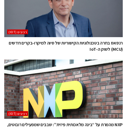
‫רכיבים‬ (IOT)
רנסאס בחרה בטכנולוגיות הקישוריות של סיוה למיקרו-בקרים חדשים
(MCU) לשוק ה-IoT
‫רכיבים‬ (IOT)
NXP מהמרת על “בינה מלאכותית פיזית”: שבבים שמפעילים רובוטים,