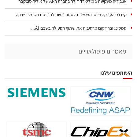
אנבידיה משקיעה 5 מיליארד דולר בחברת ה-AI של איליה סוצקבר
קיידנס העניקה פרסי הצטיינות לסטודנטיות להנדסת חשמל ופיזיקה
סמסונג וברודקום מרחיבות את שיתוף הפעולה בשבבי AI…
מאמרים פופולאריים
השותפים שלנו