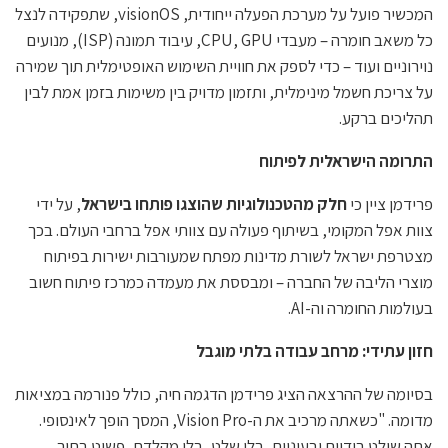
המכשיר פועל על מערכת הפעלה ייחודית, visionOS, שתפקידה לנצל
כל משאב חומרה – מעבדי CPU, GPU, עיבוד תמונה (ISP), מנועים
נוירוניים ועוד – כדי לספק את חוויית השימוש האופטימלית תוך שמירה
על צריכת חשמל מינימלית, ותזמון מדויק בין משימות בזמן אמת לבין
תהליכים ברקע.
התרומה הישראלית לפיתוח
פרידמן ציין כי
חלק מהטכנולוגיות שהוצגו פותחו בישראל
, על ידי
צוות אפל המקומי, בשיתוף פעולה עם צוותי אפל ברחבי העולם. בכך
מצטרפת ישראל לשורת מדינות מפתח שמעורבות ישירות בפיתוח
מוצרי הליבה של החברה – ומבססת את מעמדה כמרכז פיתוח חשוב
בעולמות החומרה וה-AI.
חזון עתידי: מרחב עבודה בלתי מוגבל
בסיומה של ההרצאה הציג פרידמן הדגמה חיה, כולל פנורמה במציאות
מדומה. "כשאתה מרכיב את ה-Vision Pro, המסך הופך לאינסופי.
אתה שולט בידיים ובעיניים, בלי שלט, בלי מקלדת, פשוט בתוך