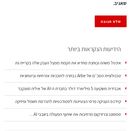
שאגיב.
הידיעות הנקראות ביותר
אינטל משהה ובוחנת מחדש את הקמת מפעל הענק שלה בקריית גת
טכנולוגיית המכ״ם של Arbe נבחרה לתוכניות אזרחיות וביטחוניות
אנבידיה משקיעה 5 מיליארד דולר בחברת ה-AI של איליה סוצקבר
קיידנס העניקה פרסי הצטיינות לסטודנטיות להנדסת חשמל ופיזיקה
סמסונג וברודקום מרחיבות את שיתוף הפעולה בשבבי AI…