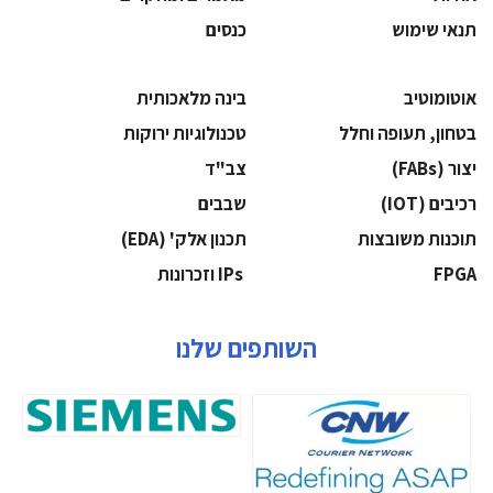
תנאי שימוש
כנסים
אוטומוטיב
בינה מלאכותית
בטחון, תעופה וחלל
‫טכנולוגיות ירוקות‬
‫יצור (‪(FABs‬‬
‫צב"ד‬
‫רכיבים‬ (IOT)
‫שבבים‬
‫תוכנות משובצות‬
‫תכנון אלק' (‪(EDA‬‬
‫‪FPGA‬‬
‫ ‪וזכרונות IPs‬‬
השותפים שלנו