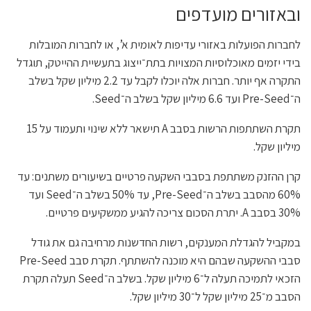
ובאזורים מועדפים
לחברות הפועלות באזורי עדיפות לאומית א’, או לחברות המובלות
בידי יזמים מאוכלוסיות המצויות בתת־ייצוג בתעשיית ההייטק, תוגדל
התקרה אף יותר. חברות אלה יוכלו לקבל עד 2.2 מיליון שקל בשלב
ה־Pre-Seed ועד 6.6 מיליון שקל בשלב ה־Seed.
תקרת השתתפות הרשות בסבב A תישאר ללא שינוי ותעמוד על 15
מיליון שקל.
קרן ההזנק משתתפת בסבבי השקעה פרטיים בשיעורים משתנים: עד
60% מהסבב בשלב ה־Pre-Seed, עד 50% בשלב ה־Seed ועד
30% בסבב A. יתרת הסכום צריכה להגיע ממשקיעים פרטיים.
במקביל להגדלת המענקים, רשות החדשנות מרחיבה גם את גודל
סבבי ההשקעה שבהם היא מוכנה להשתתף. תקרת סבב Pre-Seed
הזכאי לתמיכה תעלה ל־6 מיליון שקל. בשלב ה־Seed תעלה תקרת
הסבב מ־25 מיליון שקל ל־30 מיליון שקל.