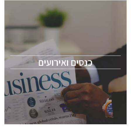
כנסים ואירועים
כנס ChipEx2026 יערך ב-12-13 במאי, 2026. הכנס מיועד
לכל העוסקים בתעשיית הסמיקונדקטור כולל מהנדסים,
מומחים מקצועיים ובכירים.
כנסים ואירועים
ChipEx2026 will be held on May 12-13, 2026. The
conference is intended for everyone involved in the
semiconductor industry, including engineers,
professional experts, and senior executives.
לחץ לפרטים