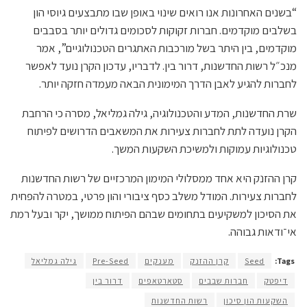
“בשנים האחרונות אנו רואים שינוי באופן שבו מתבצעים גיוסי הון
בשלבים מוקדמים. חברות זקוקות לסכומים גדולים יותר בסבבים
מוקדמים, בין היתר בשל מורכבות האתגרים הטכנולוגיים”, אמר
מנכ״ל רשות החדשנות, דרור בין. לדבריו, עדכון הקרן נועד לאפשר
לחברות להגיע לאבן הדרך המימונית הבאה מעמדה חזקה יותר.
שרת החדשנות, המדע והטכנולוגיה, גילה גמליאל, מסרה כי הרחבת
הקרן נועדה לתת לחברות צעירות את המשאבים הדרושים לפיתוח
טכנולוגיות עמוקות ולמשיכת השקעות המשך.
קרן ההזנק היא אחד ממסלולי המימון המרכזיים של רשות החדשנות
לחברות צעירות. המודל משלב כסף ציבורי והון פרטי, במטרה להפחית
את הסיכון למשקיעים בתחומים שבהם הפיתוח ממושך, יקר ובעל רמת
אי־ודאות גבוהה.
Tags:
Seed
קרן ההזנק
מענקים
Pre-Seed
גילה גמליאל
דיפטק
חברות שבבים
סטארטאפים
דרור בין
השקעות הון סיכון
רשות החדשנות