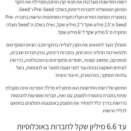
רשות החדשנות מעדכנת את תנאי קרן ההזנק ומגדילה את היקף
המימון הממשלתי לחברות דיפטק בשלבי Pre-Seed ו־Seed.
במסגרת המתווה החדש תעלה תקרת השתתפות הרשות בחברת Pre-
Seed מ־1.5 מיליון שקל ל־2 מיליון שקל, ואילו בשלב ה־Seed תעלה
התקרה מ־5 מיליון שקל ל־6 מיליון שקל.
המהלך נועד להתאים את הקרן לעלייה בהיקף סבבי הגיוס המוקדמים
ולהתארכות תהליכי גיוס ההון. בחברות דיפטק, ובהן חברות שבבים,
פוטוניקה, מחשוב קוונטי, חומרים מתקדמים וביוטכנולוגיה, נדרשת
לעיתים השקעה גבוהה עוד לפני הגעה למוצר או להכנסות, בשל
עלויות המחקר, כוח האדם, הייצור והציוד.
המימון של רשות החדשנות הוא מימון לא מדלל: המדינה אינה מקבלת
מניות בחברה בתמורה למענק. עם זאת, חברות שמגיעות להכנסות
נדרשות בדרך כלל להחזיר את המענק באמצעות תמלוגים בהתאם
לכללי הרשות.
עד 6.6 מיליון שקל לחברות באוכלוסיות