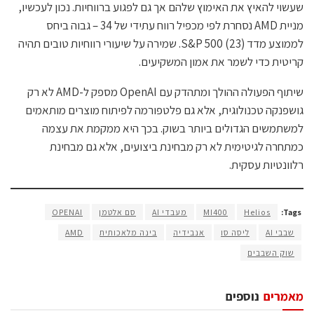
שעשוי להאיץ את האימוץ שלהם אך גם לפגוע ברווחיות. נכון לעכשיו,
מניית AMD נסחרת לפי מכפיל רווח עתידי של 34 – גבוה ביחס
לממוצע מדד S&P 500 (23). שמירה על שיעורי רווחיות טובים תהיה
קריטית כדי לשמר את אמון המשקיעים.
שיתוף הפעולה ההולך ומתהדק עם OpenAI מספק ל-AMD לא רק
גושפנקה טכנולוגית, אלא גם פלטפורמה לפיתוח מוצרים מותאמים
למשתמשים הגדולים ביותר בשוק. בכך היא ממקמת את עצמה
כמתחרה לגיטימית לא רק מבחינת ביצועים, אלא גם מבחינת
רלוונטיות עסקית.
Tags:
Helios
MI400
מעבדי AI
סם אלטמן
OPENAI
שבבי AI
ליסה סו
אנבידיה
בינה מלאכותית
AMD
שוק השבבים
מאמרים
נוספים