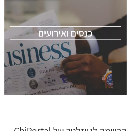
כנס ChipEx2026 יערך ב-12-13 במאי, 2026. הכנס מיועד
לכל העוסקים בתעשיית הסמיקונדקטור כולל מהנדסים,
מומחים מקצועיים ובכירים.
כנסים ואירועים
ChipEx2026 will be held on May 12-13, 2026. The
conference is intended for everyone involved in the
semiconductor industry, including engineers,
professional experts, and senior executives.
לחץ לפרטים
הרשמה לניוזלטר של ChiPortal