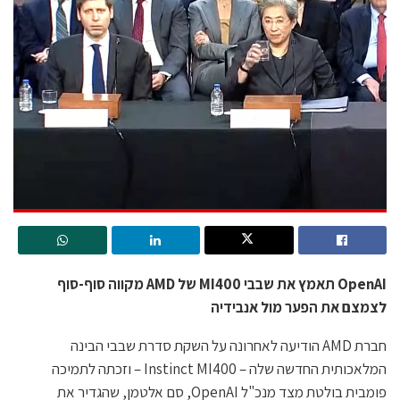
OpenAI תאמץ את שבבי MI400 של AMD מקווה סוף-סוף
לצמצם את הפער מול אנבידיה
חברת AMD הודיעה לאחרונה על השקת סדרת שבבי הבינה
המלאכותית החדשה שלה – Instinct MI400 – וזכתה לתמיכה
פומבית בולטת מצד מנכ"ל OpenAI, סם אלטמן, שהגדיר את