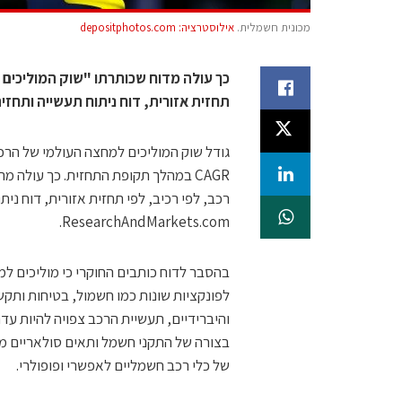
מכונית חשמלית.
אילוסטרציה: depositphotos.com
כך עולה מדוח שכותרתו "שוק המוליכים למ
תחזית אזורית, דוח ניתוח תעשייה ותחזית, 2021 – 2027" של archAndMarkets.com
CAGR במהלך תקופת התחזית. כך עולה מ
ResearchAndMarkets.com.
בהסבר לדוח כותבים החוקרי כי מוליכים ל
לפונקציות שונות כמו חשמול, בטיחות ותקשו
והיברידיים, תעשיית הרכב צפויה להיות עדה
בצורה של התקני חשמל ותאים סולאריים מ
של כלי רכב חשמליים לאפשרי ופופולרי.