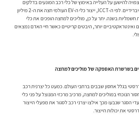
ויה להישען על העלייה באימוץ של כלי רכב המונעים בדלקים
חלופיים בני קיימא כגון כלי רכב חשמליים היברידיים. לפי ה-ICCT, ייצור כלי ה-EV העולמי חצה את ה-2 מיליון
2 ונמכרו מעל 80,000 מכוניות חשמליות בשנה. יתר על כן, מוליכים למחצה הופכים את כלי
 ואינטראקטיביים יותר, היבטים קריטיים כאשר חיי האדם נמצאים
לי.
דרסטי בגלל אחסון שבבים ברחבי העולם. כמעט כל יצרנית רכב
ר הנוכחי במוליכים למחצה, מרכיב מרכזי המנוצל על פני כלי
של העידן החדש. מגפת COVID-19 וצעדי הסגר שנבעו מכך אילצו יצרני רכב לסגור את מפעלי הייצור
סטי את יכולות הייצור.