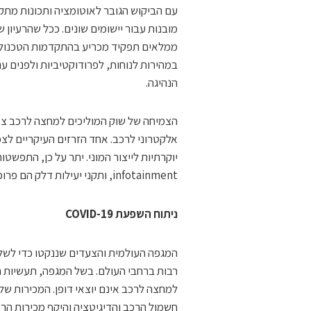
עם הביקוש הגובר לאוטומציה ותכונות מת
מובנות עבור יישומים שונים. ככל שהרעיון 
ממלאים תפקיד מכריע בהתקדמות הטכנולוג
במהירות לנוחות, לפרודוקטיביות ולפנים ע
הנהיגה.
הצמיחה של שוק המוליכים למחצה לרכב צפוי
אלקטרוני לרכב. אחד הזרזים העיקריים לצמ
יוקרתיות לייצור המוני. יתר על כן, התפשט
infotainment, ותקני יעילות דלק הם פרופורציונליים ישירות לצמיחה של שוק המוליכים למחצה של הרכב.
ניתוח השפעת COVID-19
המגפה העולמית והצעדים שננקטו כדי לשלו
רבות ברחבי העולם. בשל המגפה, תעשיות ר
למחצה לרכב אינם יוצאי דופן. המכירות ש
חשמול הרכב והדיגיטציה והיקף מכירות הרכ