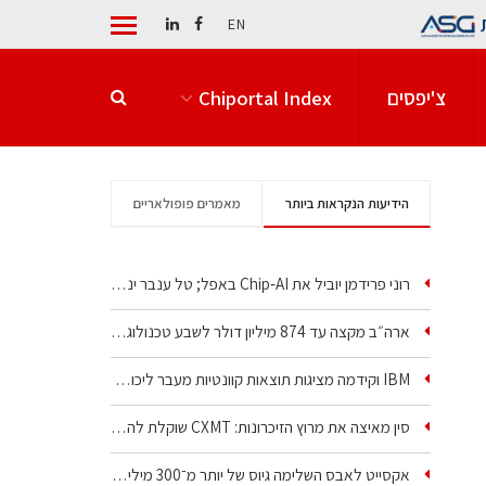
EN
צ'יפסים
Chiportal Index
הידיעות הנקראות ביותר
מאמרים פופולאריים
רוני פרידמן יוביל את Chip‑AI באפל; טל ענבר ינהל את…
ארה״ב מקצה עד 874 מיליון דולר לשבע טכנולוגיות שבבים…
IBM וקידמה מציגות תוצאות קוונטיות מעבר ליכולת…
סין מאיצה את מרוץ הזיכרונות: CXMT שוקלת להקים מפעל…
אקסייט לאבס השלימה גיוס של יותר מ־300 מיליון דולר…