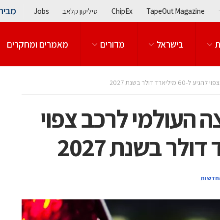
מבית
TapeOut Magazine
ChipEx
סיליקון קלאב
Jobs
ת
בישראל
מדורים
מאמרים ומחקרים
ארד דולר בשנת 2027
 העולמי לרכב צפוי
חדשות