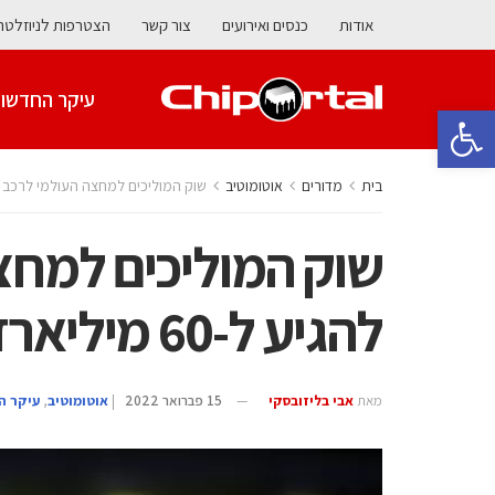
אודות
כנסים ואירועים
צור קשר
הצטרפות לניוזלטר
עיקר החדשו
פתח סרגל נגישות
בית
מדורים
אוטומוטיב
שוק המוליכים למחצה העולמי לרכב צפוי להגיע ל-60 מילי
שוק המוליכים למחצה
להגיע ל-60 מיליארד דולר בשנת 2027
מאת
אבי בליזובסקי
15 פברואר 2022
|
אוטומוטיב
,
עיקר ה