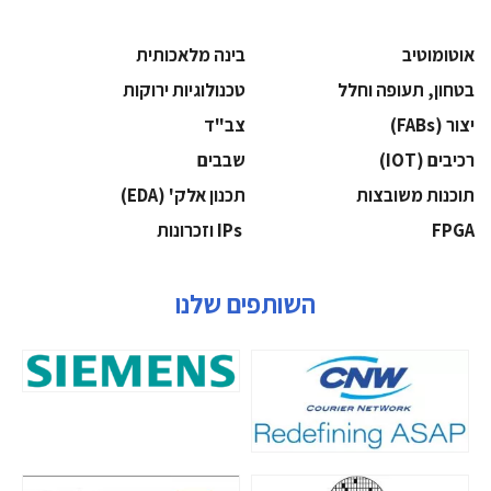
אוטומוטיב
בינה מלאכותית
בטחון, תעופה וחלל
‫טכנולוגיות ירוקות‬
‫יצור (‪(FABs‬‬
‫צב"ד‬
‫רכיבים‬ (IOT)
‫שבבים‬
‫תוכנות משובצות‬
‫תכנון אלק' (‪(EDA‬‬
‫‪FPGA‬‬
‫ ‪וזכרונות IPs‬‬
השותפים שלנו