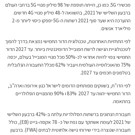
מכשירי 5G. כמו כן, הייתה תוספת של 98 מיליון מנויי 5G ברחבי העולם
ברבעון השלישי של 2021, בהשוואה ל-48 מיליון מנויי 4G חדשים.
ההערכה היא שעד סוף 2021 רשתות ה-5G יספקו כיסוי ליותר מ-2
מיליארד אנשים.
לפי התחזיות האחרונות, טכנולוגית הדור החמישי נמצאת בדרך להפוך
לטכנולוגיית הגישה לרשת המובייל הדומיננטית ביותר. עד 2027 הדור
החמישי צפוי להיות אחראי לכ-50% מכל מנויי המובייל בעולם, יכסה
75% מהאוכלוסייה העולמית ויעביר 62% מכלל התעבורה הגלובלית
בטלפונים חכמים עד 2027.
לפי הדו"ח, בשווקים מפותחים הדומים לישראל כגון אירופה וארה"ב,
הדור החמישי יהווה עד 2027 83% ו 90% מהמנויים הסלולריים
בהתאמה.
תעבורת הנתונים ברשתות הסלולריות עלתה ב-42% ברבעון השלישי
של 2021 לעומת אשתקד עם נפח של כ- 78 אקסה-בייט (EB), כולל
תעבורה שנוצרה בידי שירותי גישה אלחוטית לבתים (FWA). ברבעון