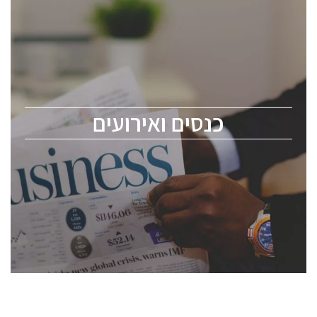
כנסים ואירועים
כנס ChipEx2026 יערך ב-12-13 במאי, 2026. הכנס מיועד
לכל העוסקים בתעשיית הסמיקונדקטור כולל מהנדסים,
מומחים מקצועיים ובכירים.
כנסים ואירועים
ChipEx2026 will be held on May 12-13, 2026. The
conference is intended for everyone involved in the
semiconductor industry, including engineers,
professional experts, and senior executives.
לחץ לפרטים