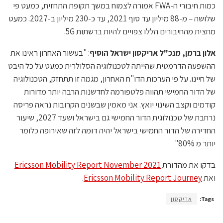
כמות חיבורי ה-FWA אמורה לצמוח במשך תקופת התחזית, כמעט פי
שלושה – מ-88 מיליון עד סוף 2021, עד כ-230 מיליון ב-2027. כמעט
מחצית מהחיבורים הללו צפויים להיות ברשתות 5G.
אלון ברמן, מנכ"ל אריקסון ישראל הוסיף
: "בעשור האחרון ראינו את
ההשפעה הדרמטית שהייתה לטכנולוגיה הסלולרית כמעט על כל היבט
של חיינו. על פי הערכות הדו"ח האחרון, מגמה זו תתחזק, הטכנולוגיה
של הדור החמישי תהווה פלטפורמה לחדשנות הרבה יותר מדורות
קודמים וקצב השינוי יואץ. אני מאמין שבשנים הקרובות נראה פריסה
נרחבת של טכנולוגית הדור החמישי גם בישראל ושעד 2027, שיעור
החדירה של הדור החמישי בישראל יהיה דומה לזה שאירופה כלומר
יותר מ 80%"
בדקו את מהדורת
Ericsson Mobility Report November 2021
ואת
Ericsson Mobility Report Journey
.
Tags:
אריקסון