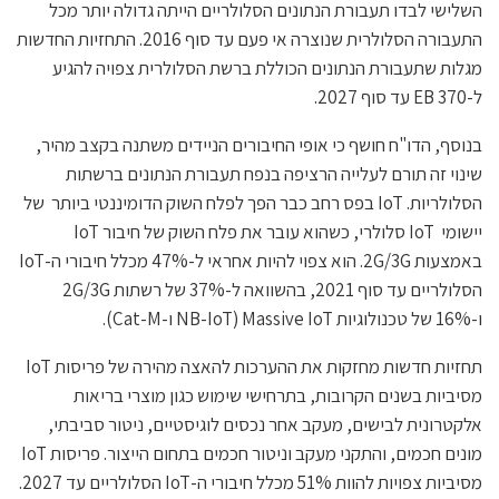
השלישי לבדו תעבורת הנתונים הסלולריים הייתה גדולה יותר מכל
התעבורה הסלולרית שנוצרה אי פעם עד סוף 2016. התחזיות החדשות
מגלות שתעבורת הנתונים הכוללת ברשת הסלולרית צפויה להגיע
ל-370 EB עד סוף 2027.
בנוסף, הדו"ח חושף כי אופי החיבורים הניידים משתנה בקצב מהיר,
שינוי זה תורם לעלייה הרציפה בנפח תעבורת הנתונים ברשתות
הסלולריות. IoT בפס רחב כבר הפך לפלח השוק הדומיננטי ביותר של
יישומי IoT סלולרי, כשהוא עובר את פלח השוק של חיבור IoT
באמצעות 2G/3G. הוא צפוי להיות אחראי ל-47% מכלל חיבורי ה-IoT
הסלולריים עד סוף 2021, בהשוואה ל-37% של רשתות 2G/3G
ו-16% של טכנולוגיות Massive IoT (NB-IoT ו-Cat-M).
תחזיות חדשות מחזקות את ההערכות להאצה מהירה של פריסות IoT
מסיביות בשנים הקרובות, בתרחישי שימוש כגון מוצרי בריאות
אלקטרונית לבישים, מעקב אחר נכסים לוגיסטיים, ניטור סביבתי,
מונים חכמים, והתקני מעקב וניטור חכמים בתחום הייצור. פריסות IoT
מסיביות צפויות להוות 51% מכלל חיבורי ה-IoT הסלולריים עד 2027.