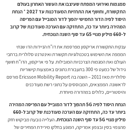
ממגמות ואירועי המפתח שעיצבו את העשור האחרון בעולם
התקשורת, וחושף את התחזיות המעודכנות עד 2027
*
הנחת
היסוד לפיה הדור החמישי יהפוך לדור המובייל עם הפריסה
המהירה ביותר עד כה, התחזקה עם הערכה מעודכנת של קרוב
ל-660 מיליון מנויי G5 עד סוף השנה הנוכחית.
ענקית התקשורת אריקסון מפרסמת את דו"ח הניידות הדו שנתי
הממפה את השימוש בטכנולוגיות תקשורת ואינטרנט סלולרית ברחבי
העולם ואת המגמות הצרכניות המובילות. על פי אריקסון, הדו"ח חושף
גידול של כמעט פי 300 בתעבורת נתונים באמצעות קישוריות
סלולרית מאז 2011 – השנה בה Ericsson Mobility Report פורסם
לראשונה. הממצאים, המבוססים על נתוני רשת מעודכנים
והיסטוריים, כלולים במהדורה מיוחדת.
הנחת היסוד לפיה
5G
תהפוך לדור המובייל עם הפריסה המהירה
ביותר עד כה, התחזקה עם הערכה מעודכנת של קרוב ל-660
מיליון מנויי
5G
עד סוף השנה הנוכחית.
העלייה נובעת מביקוש חזק
מהצפוי בסין ובצפון אמריקה, המונע בחלקו מירידת המחירים של