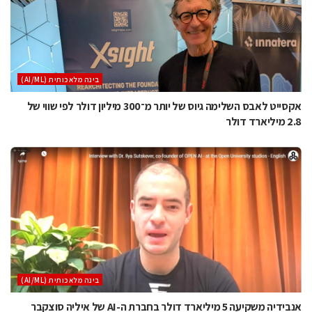
בינה מלאכותית (AI/ML)
אקסייט לאבס השלימה גיוס של יותר מ־300 מיליון דולר לפי שווי של
2.8 מיליארד דולר
בינה מלאכותית (AI/ML)
אנבידיה משקיעה 5 מיליארד דולר בחברת ה-AI של איליה סוצקבר