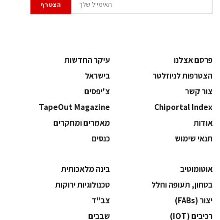
פרסם אצלנו
עיקר החדשות
הצטרפות לניוזלטר
בישראל
צור קשר
צ'יפסים
TapeOut Magazine
Chiportal Index
אודות
מאמרים ומחקרים
תנאי שימוש
כנסים
אוטומוטיב
בינה מלאכותית
בטחון, תעופה וחלל
‫טכנולוגיות ירוקות‬
‫יצור (‪(FABs‬‬
‫צב"ד‬
‫רכיבים‬ (IOT)
‫שבבים‬