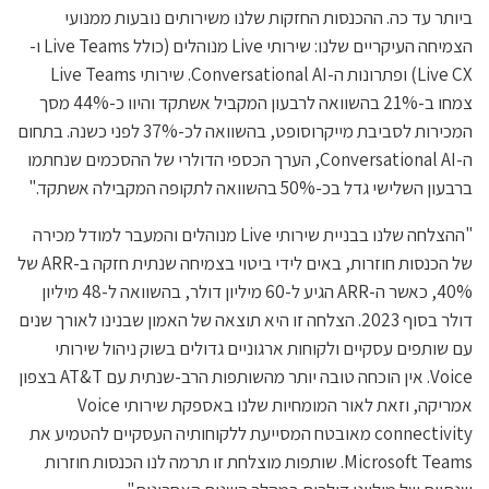
ביותר עד כה. ההכנסות החזקות שלנו משירותים נובעות ממנועי
הצמיחה העיקריים שלנו: שירותי Live מנוהלים (כולל Live Teams ו-
Live CX) ופתרונות ה-Conversational AI. שירותי Live Teams
צמחו ב-21% בהשוואה לרבעון המקביל אשתקד והיוו כ-44% מסך
המכירות לסביבת מייקרוסופט, בהשוואה לכ-37% לפני כשנה. בתחום
ה-Conversational AI, הערך הכספי הדולרי של ההסכמים שנחתמו
ברבעון השלישי גדל בכ-50% בהשוואה לתקופה המקבילה אשתקד."
"ההצלחה שלנו בבניית שירותי Live מנוהלים והמעבר למודל מכירה
של הכנסות חוזרות, באים לידי ביטוי בצמיחה שנתית חזקה ב-ARR של
40%, כאשר ה-ARR הגיע ל-60 מיליון דולר, בהשוואה ל-48 מיליון
דולר בסוף 2023. הצלחה זו היא תוצאה של האמון שבנינו לאורך שנים
עם שותפים עסקיים ולקוחות ארגוניים גדולים בשוק ניהול שירותי
Voice. אין הוכחה טובה יותר מהשותפות הרב-שנתית עם AT&T בצפון
אמריקה, וזאת לאור המומחיות שלנו באספקת שירותי Voice
connectivity מאובטח המסייעת ללקוחותיה העסקיים להטמיע את
Microsoft Teams. שותפות מוצלחת זו תרמה לנו הכנסות חוזרות