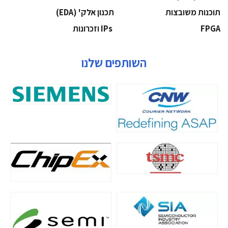
‫תוכנות משובצות‬
‫תכנון אלק' (‪(EDA‬‬
‫‪FPGA‬‬
‫ ‪וזכרונות IPs‬‬
השותפים שלנו