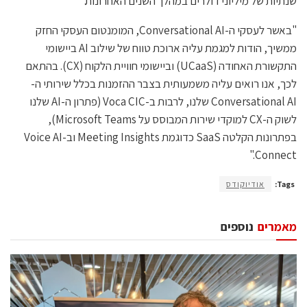
שנתיות של מיליוני דולרים במהלך השנים האחרונות."
"באשר לעסקי ה-Conversational AI, המומנטום העסקי החזק
ממשיך, הודות למגמת עליה ארוכת טווח של שילוב AI ביישומי
התקשורת האחודה (UCaaS) וביישומי חוויית הלקוח (CX). בהתאם
לכך, אנו רואים עליה משמעותית בצבר ההזמנות בכלל שירותי ה-
Conversational AI שלנו, לרבות ב-Voca CIC (פתרון ה-AI שלנו
לשוק ה-CX למוקדי שירות המבוסס על Microsoft Teams),
בפתרונות הקלטה SaaS כדוגמת Meeting Insights וב-Voice AI
Connect."
Tags:
אודיוקודס
מאמרים
נוספים