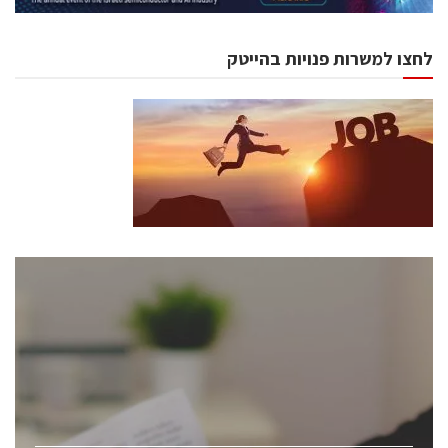
לחצו למשרות פנויות בהייטק
כנסים ואירועים
כנס ChipEx2026 יערך ב-12-13 במאי, 2026. הכנס מיועד
לכל העוסקים בתעשיית הסמיקונדקטור כולל מהנדסים,
מומחים מקצועיים ובכירים.