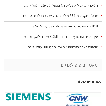
רוני פרידמן יוביל את Chip‑AI באפל; טל ענבר ינהל את…
ארה״ב מקצה עד 874 מיליון דולר לשבע טכנולוגיות שבבים…
IBM וקידמה מציגות תוצאות קוונטיות מעבר ליכולת…
סין מאיצה את מרוץ הזיכרונות: CXMT שוקלת להקים מפעל…
אקסייט לאבס השלימה גיוס של יותר מ־300 מיליון דולר…
מאמרים פופולאריים
השותפים שלנו