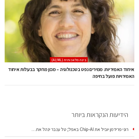
בינה מלאכותית (AI/ML)
איחוד האמיריות: ממירים נפט בטכנולוגיה – מכון מחקר בבעלות איחוד
האמירויות פועל בחיפה
הידיעות הנקראות ביותר
רוני פרידמן יוביל את Chip‑AI באפל; טל ענבר ינהל את…