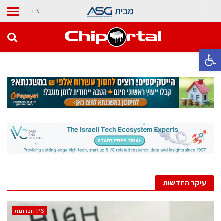
מבית
EN
פתח סרגל נגישות
עיקר החדשות
‫ ‪וזכרונות IPS‬‬