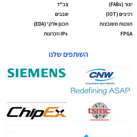
‫יצור (‪(FABs‬‬
‫צב"ד‬
‫רכיבים‬ (IOT)
‫שבבים‬
‫תוכנות משובצות‬
‫תכנון אלק' (‪(EDA‬‬
‫‪FPGA‬‬
‫ ‪וזכרונות IPs‬‬
השותפים שלנו