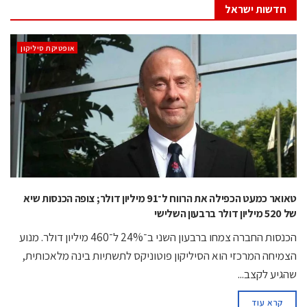
חדשות ישראל
אופטיקת סיליקון
טאואר כמעט הכפילה את הרווח ל־91 מיליון דולר; צופה הכנסות שיא
של 520 מיליון דולר ברבעון השלישי
הכנסות החברה צמחו ברבעון השני ב־24% ל־460 מיליון דולר. מנוע
הצמיחה המרכזי הוא הסיליקון פוטוניקס לתשתיות בינה מלאכותית,
שהגיע לקצב...
קרא עוד