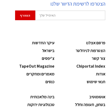
הצטרפו לרשימת הדיוור שלנו
פרסם אצלנו
עיקר החדשות
הצטרפות לניוזלטר
בישראל
צור קשר
צ'יפסים
TapeOut Magazine
Chiportal Index
אודות
מאמרים ומחקרים
תנאי שימוש
כנסים
אוטומוטיב
בינה מלאכותית
בטחון, תעופה וחלל
‫טכנולוגיות ירוקות‬