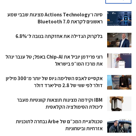
סיוה ו־Actions Technology מציגות שבבי שמע
ראשונים לקראת Bluetooth 7.0
בלקרוק הגדילה את אחזקתה בנובה ל־6.8%
רוני פרידמן יוביל את Chip‑AI באפל; טל ענבר ינהל
את מרכז המו״פ בישראל
אקסייט לאבס השלימה גיוס של יותר מ־300 מיליון
דולר לפי שווי של 2.8 מיליארד דולר
IBM וקידמה מציגות תוצאות קוונטיות מעבר
ליכולת הסימולציה הקלאסית
טכנולוגיית המכ״ם של Arbe נבחרה לתוכניות
אזרחיות וביטחוניות