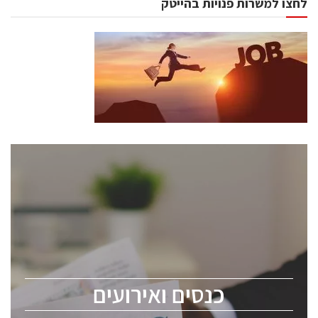
לחצו למשרות פנויות בהייטק
כנסים ואירועים
כנס ChipEx2026 יערך ב-12-13 במאי, 2026. הכנס מיועד
לכל העוסקים בתעשיית הסמיקונדקטור כולל מהנדסים,
מומחים מקצועיים ובכירים.
כנסים ואירועים
ChipEx2026 will be held on May 12-13, 2026. The