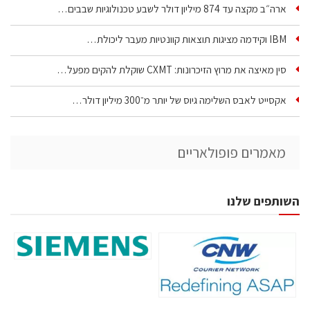
ארה״ב מקצה עד 874 מיליון דולר לשבע טכנולוגיות שבבים…
IBM וקידמה מציגות תוצאות קוונטיות מעבר ליכולת…
סין מאיצה את מרוץ הזיכרונות: CXMT שוקלת להקים מפעל…
אקסייט לאבס השלימה גיוס של יותר מ־300 מיליון דולר…
מאמרים פופולאריים
השותפים שלנו