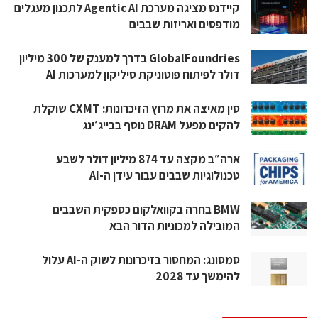
קיידנס מציגה מערכת Agentic AI לתכנון מעגלים
מודפסים ואריזות שבבים
GlobalFoundries בדרך למענק של 300 מיליון
דולר לפיתוח פוטוניקת סיליקון למערכות AI
סין מאיצה את מרוץ הזיכרונות: CXMT שוקלת
להקים מפעל DRAM נוסף בבייג׳ינג
ארה״ב מקצה עד 874 מיליון דולר לשבע
טכנולוגיות שבבים עבור עידן ה-AI
BMW בחרה בקוואלקום כספקית השבבים
המובילה למכוניות הדור הבא
סמסונג: המחסור בזיכרונות לשוק ה-AI עלול
להימשך עד 2028