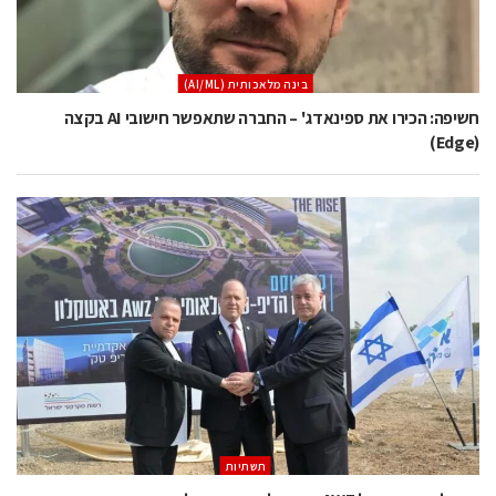
בינה מלאכותית (AI/ML)
חשיפה: הכירו את ספינאדג' – החברה שתאפשר חישובי AI בקצה
(Edge)
תשתיות