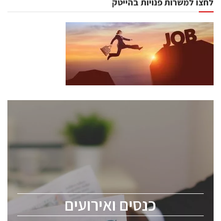
לחצו למשרות פנויות בהייטק
כנסים ואירועים
כנס ChipEx2026 יערך ב-12-13 במאי, 2026. הכנס מיועד
לכל העוסקים בתעשיית הסמיקונדקטור כולל מהנדסים,
מומחים מקצועיים ובכירים.
כנסים ואירועים
ChipEx2026 will be held on May 12-13, 2026. The