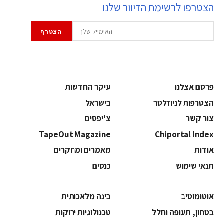
הצטרפו לרשימת הדיוור שלנו
פרסם אצלנו
עיקר החדשות
הצטרפות לניוזלטר
בישראל
צור קשר
צ'יפסים
TapeOut Magazine
Chiportal Index
אודות
מאמרים ומחקרים
תנאי שימוש
כנסים
אוטומוטיב
בינה מלאכותית
בטחון, תעופה וחלל
‫טכנולוגיות ירוקות‬