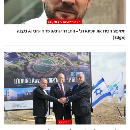
בינה מלאכותית (AI/ML)
חשיפה: הכירו את ספינאדג' – החברה שתאפשר חישובי AI בקצה
(Edge)
תשתיות