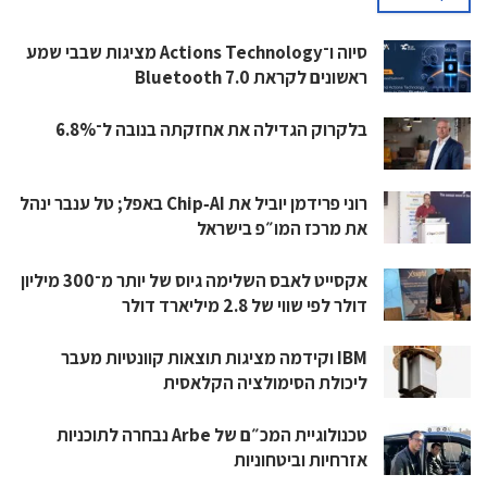
סיוה ו־Actions Technology מציגות שבבי שמע
ראשונים לקראת Bluetooth 7.0
בלקרוק הגדילה את אחזקתה בנובה ל־6.8%
רוני פרידמן יוביל את Chip‑AI באפל; טל ענבר ינהל
את מרכז המו״פ בישראל
אקסייט לאבס השלימה גיוס של יותר מ־300 מיליון
דולר לפי שווי של 2.8 מיליארד דולר
IBM וקידמה מציגות תוצאות קוונטיות מעבר
ליכולת הסימולציה הקלאסית
טכנולוגיית המכ״ם של Arbe נבחרה לתוכניות
אזרחיות וביטחוניות