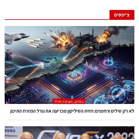
צ'יפסים
בטחון, תעופה וחלל
לא רק טילים ורחפנים: חזית הסיליקון מכריעה את גורל המזרח התיכון