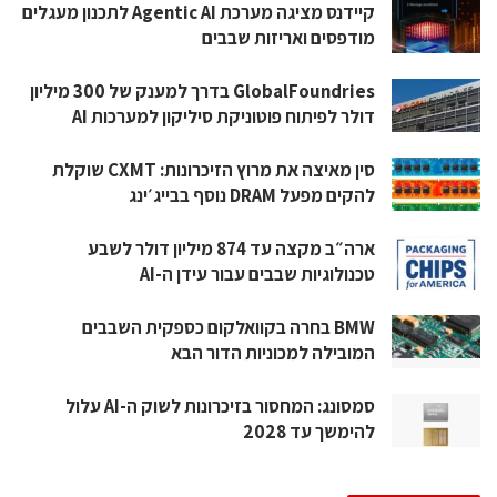
קיידנס מציגה מערכת Agentic AI לתכנון מעגלים
מודפסים ואריזות שבבים
GlobalFoundries בדרך למענק של 300 מיליון
דולר לפיתוח פוטוניקת סיליקון למערכות AI
סין מאיצה את מרוץ הזיכרונות: CXMT שוקלת
להקים מפעל DRAM נוסף בבייג׳ינג
ארה״ב מקצה עד 874 מיליון דולר לשבע
טכנולוגיות שבבים עבור עידן ה-AI
BMW בחרה בקוואלקום כספקית השבבים
המובילה למכוניות הדור הבא
סמסונג: המחסור בזיכרונות לשוק ה-AI עלול
להימשך עד 2028