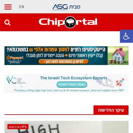
מבית
EN
פתח סרגל נגישות
עיקר החדשות
‫ ‪וזכרונות IPS‬‬