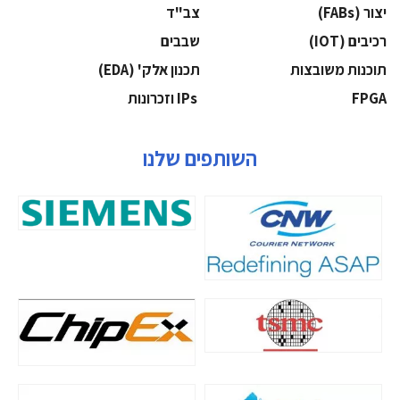
‫יצור (‪(FABs‬‬
‫צב"ד‬
‫רכיבים‬ (IOT)
‫שבבים‬
‫תוכנות משובצות‬
‫תכנון אלק' (‪(EDA‬‬
‫‪FPGA‬‬
‫ ‪וזכרונות IPs‬‬
השותפים שלנו