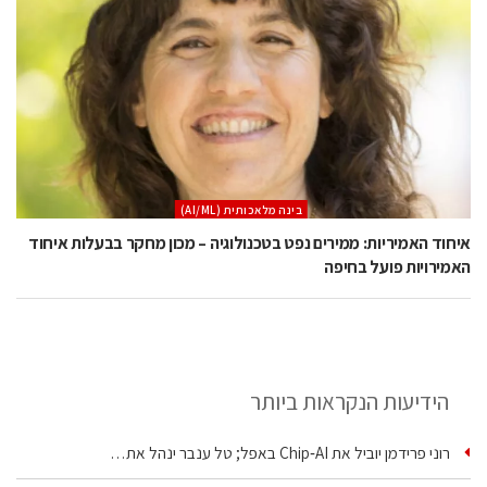
בינה מלאכותית (AI/ML)
איחוד האמיריות: ממירים נפט בטכנולוגיה – מכון מחקר בבעלות איחוד
האמירויות פועל בחיפה
הידיעות הנקראות ביותר
רוני פרידמן יוביל את Chip‑AI באפל; טל ענבר ינהל את…