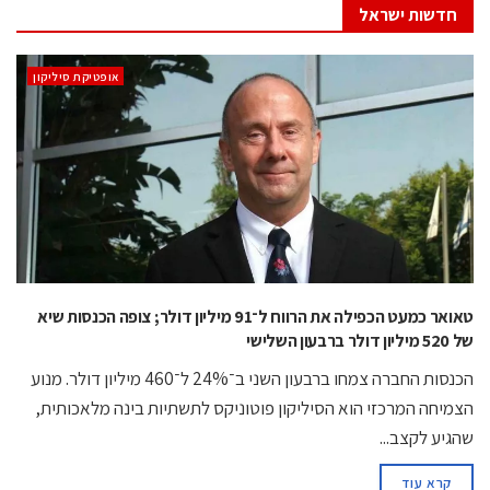
חדשות ישראל
אופטיקת סיליקון
טאואר כמעט הכפילה את הרווח ל־91 מיליון דולר; צופה הכנסות שיא
של 520 מיליון דולר ברבעון השלישי
הכנסות החברה צמחו ברבעון השני ב־24% ל־460 מיליון דולר. מנוע
הצמיחה המרכזי הוא הסיליקון פוטוניקס לתשתיות בינה מלאכותית,
שהגיע לקצב...
קרא עוד