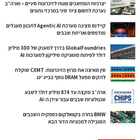
יצרניות המחשבים פונות לזיכרונות סיניים – וארה״ב
נערכת לחסום ציוד סיני במרכזי נתונים
קיידנס מציגה מערכת Agentic AI לתכנון מעגלים
מודפסים ואריזות שבבים
GlobalFoundries בדרך למענק של 300 מיליון
דולר לפיתוח פוטוניקת סיליקון למערכות AI
סין מאיצה את מרוץ הזיכרונות: CXMT שוקלת
להקים מפעל DRAM נוסף בבייג׳ינג
ארה״ב מקצה עד 874 מיליון דולר לשבע
טכנולוגיות שבבים עבור עידן ה-AI
BMW בחרה בקוואלקום כספקית השבבים
המובילה למכוניות הדור הבא