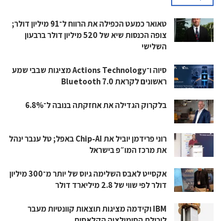
טאואר כמעט הכפילה את הרווח ל־91 מיליון דולר;
צופה הכנסות שיא של 520 מיליון דולר ברבעון
השלישי
סיוה ו־Actions Technology מציגות שבבי שמע
ראשונים לקראת Bluetooth 7.0
בלקרוק הגדילה את אחזקתה בנובה ל־6.8%
רוני פרידמן יוביל את Chip‑AI באפל; טל ענבר ינהל
את מרכז המו״פ בישראל
אקסייט לאבס השלימה גיוס של יותר מ־300 מיליון
דולר לפי שווי של 2.8 מיליארד דולר
IBM וקידמה מציגות תוצאות קוונטיות מעבר
ליכולת הסימולציה הקלאסית