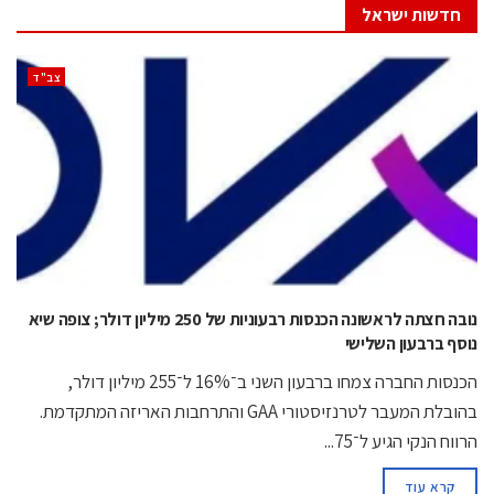
חדשות ישראל
‫צב"ד‬
נובה חצתה לראשונה הכנסות רבעוניות של 250 מיליון דולר; צופה שיא
נוסף ברבעון השלישי
הכנסות החברה צמחו ברבעון השני ב־16% ל־255 מיליון דולר,
בהובלת המעבר לטרנזיסטורי GAA והתרחבות האריזה המתקדמת.
הרווח הנקי הגיע ל־75...
קרא עוד