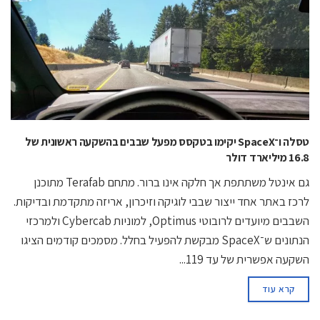
טסלה ו־SpaceX יקימו בטקסס מפעל שבבים בהשקעה ראשונית של
16.8 מיליארד דולר
גם אינטל משתתפת אך חלקה אינו ברור. מתחם Terafab מתוכנן
לרכז באתר אחד ייצור שבבי לוגיקה וזיכרון, אריזה מתקדמת ובדיקות.
השבבים מיועדים לרובוטי Optimus, למוניות Cybercab ולמרכזי
הנתונים ש־SpaceX מבקשת להפעיל בחלל. מסמכים קודמים הציגו
השקעה אפשרית של עד 119...
קרא עוד