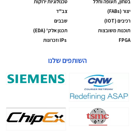
בטחון, תעופה וחלל
‫טכנולוגיות ירוקות‬
‫יצור (‪(FABs‬‬
‫צב"ד‬
‫רכיבים‬ (IOT)
‫שבבים‬
‫תוכנות משובצות‬
‫תכנון אלק' (‪(EDA‬‬
‫‪FPGA‬‬
‫ ‪וזכרונות IPs‬‬
השותפים שלנו