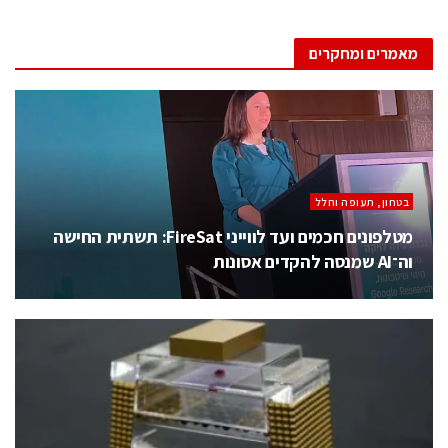
מאמרים ומחקרים
בטחון, תעופה וחלל
מטלפונים חכמים ועד לווייני FireSat: תשתית החישה
וה־AI שמנסה להקדים אסונות