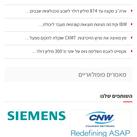
ארה״ב מקצה עד 874 מיליון דולר לשבע טכנולוגיות שבבים…
IBM וקידמה מציגות תוצאות קוונטיות מעבר ליכולת…
סין מאיצה את מרוץ הזיכרונות: CXMT שוקלת להקים מפעל…
אקסייט לאבס השלימה גיוס של יותר מ־300 מיליון דולר…
מאמרים פופולאריים
השותפים שלנו