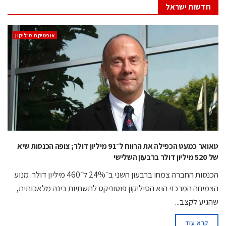
חדשות ישראל
אופטיקת סיליקון
טאואר כמעט הכפילה את הרווח ל־91 מיליון דולר; צופה הכנסות שיא
של 520 מיליון דולר ברבעון השלישי
הכנסות החברה צמחו ברבעון השני ב־24% ל־460 מיליון דולר. מנוע
הצמיחה המרכזי הוא הסיליקון פוטוניקס לתשתיות בינה מלאכותית,
שהגיע לקצב...
קרא עוד