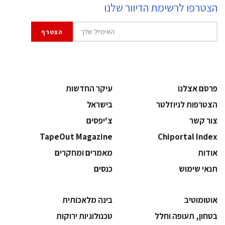
הצטרפו לרשימת הדיוור שלנו
פרסם אצלנו
עיקר החדשות
הצטרפות לניוזלטר
בישראל
צור קשר
צ'יפסים
TapeOut Magazine
Chiportal Index
אודות
מאמרים ומחקרים
תנאי שימוש
כנסים
אוטומוטיב
בינה מלאכותית
בטחון, תעופה וחלל
‫טכנולוגיות ירוקות‬