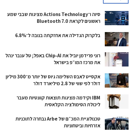
סיוה ו־Actions Technology מציגות שבבי שמע
ראשונים לקראת Bluetooth 7.0
בלקרוק הגדילה את אחזקתה בנובה ל־6.8%
רוני פרידמן יוביל את Chip‑AI באפל; טל ענבר ינהל
את מרכז המו״פ בישראל
אקסייט לאבס השלימה גיוס של יותר מ־300 מיליון
דולר לפי שווי של 2.8 מיליארד דולר
IBM וקידמה מציגות תוצאות קוונטיות מעבר
ליכולת הסימולציה הקלאסית
טכנולוגיית המכ״ם של Arbe נבחרה לתוכניות
אזרחיות וביטחוניות