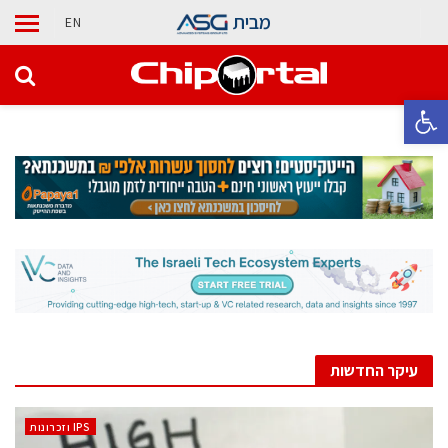
מבית
EN
פתח סרגל נגישות
עיקר החדשות
‫ ‪וזכרונות IPS‬‬