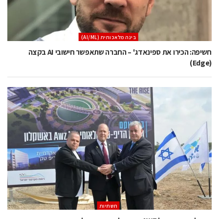
בינה מלאכותית (AI/ML)
חשיפה: הכירו את ספינאדג' – החברה שתאפשר חישובי AI בקצה
(Edge)
תשתיות