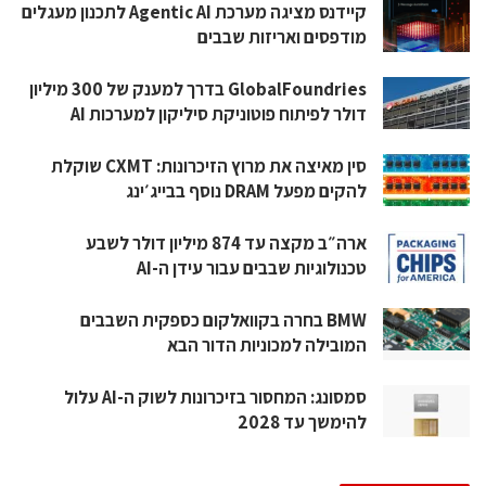
קיידנס מציגה מערכת Agentic AI לתכנון מעגלים
מודפסים ואריזות שבבים
GlobalFoundries בדרך למענק של 300 מיליון
דולר לפיתוח פוטוניקת סיליקון למערכות AI
סין מאיצה את מרוץ הזיכרונות: CXMT שוקלת
להקים מפעל DRAM נוסף בבייג׳ינג
ארה״ב מקצה עד 874 מיליון דולר לשבע
טכנולוגיות שבבים עבור עידן ה-AI
BMW בחרה בקוואלקום כספקית השבבים
המובילה למכוניות הדור הבא
סמסונג: המחסור בזיכרונות לשוק ה-AI עלול
להימשך עד 2028