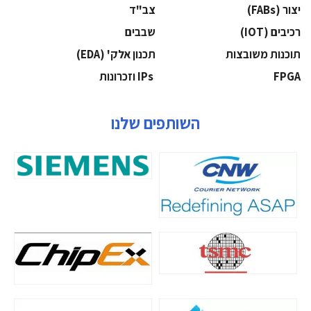
‫יצור (‪(FABs‬‬
‫צב"ד‬
‫רכיבים‬ (IOT)
‫שבבים‬
‫תוכנות משובצות‬
‫תכנון אלק' (‪(EDA‬‬
‫‪FPGA‬‬
‫ ‪וזכרונות IPs‬‬
השותפים שלנו