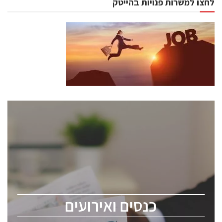
לחצו למשרות פנויות בהייטק
כנסים ואירועים
כנס ChipEx2026 יערך ב-12-13 במאי, 2026. הכנס מיועד
לכל העוסקים בתעשיית הסמיקונדקטור כולל מהנדסים,
מומחים מקצועיים ובכירים.
כנסים ואירועים
ChipEx2026 will be held on May 12-13, 2026. The