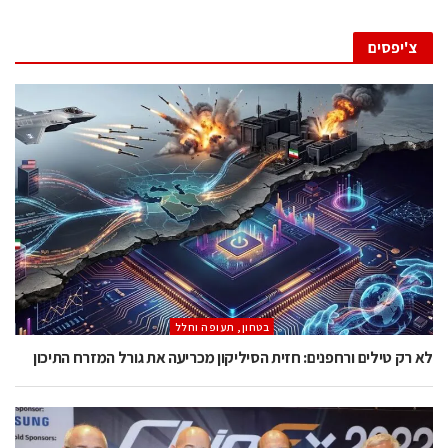
צ'יפסים
בטחון, תעופה וחלל
לא רק טילים ורחפנים: חזית הסיליקון מכריעה את גורל המזרח התיכון