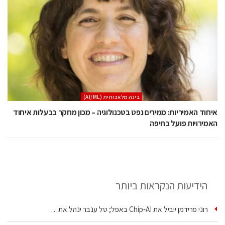
בינה מלאכותית (AI/ML)
איחוד האמיריות: ממירים נפט בטכנולוגיה – מכון מחקר בבעלות איחוד
האמירויות פועל בחיפה
הידיעות הנקראות ביותר
רוני פרידמן יוביל את Chip‑AI באפל; טל ענבר ינהל את…