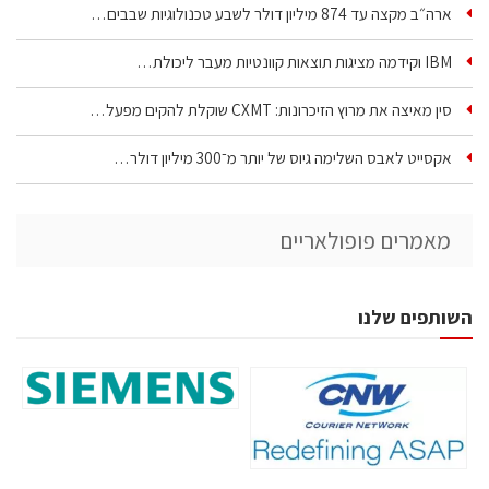
ארה״ב מקצה עד 874 מיליון דולר לשבע טכנולוגיות שבבים…
IBM וקידמה מציגות תוצאות קוונטיות מעבר ליכולת…
סין מאיצה את מרוץ הזיכרונות: CXMT שוקלת להקים מפעל…
אקסייט לאבס השלימה גיוס של יותר מ־300 מיליון דולר…
מאמרים פופולאריים
השותפים שלנו