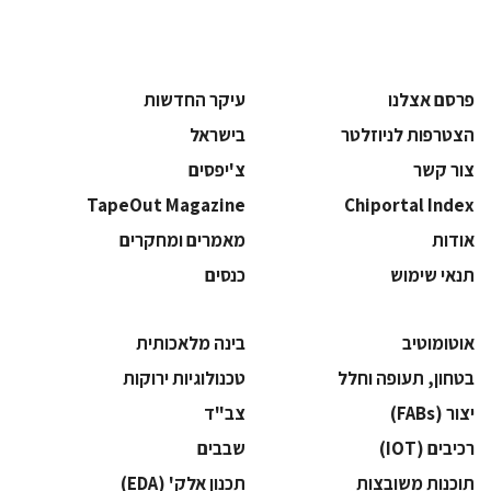
פרסם אצלנו
עיקר החדשות
הצטרפות לניוזלטר
בישראל
צור קשר
צ'יפסים
TapeOut Magazine
Chiportal Index
אודות
מאמרים ומחקרים
תנאי שימוש
כנסים
אוטומוטיב
בינה מלאכותית
בטחון, תעופה וחלל
‫טכנולוגיות ירוקות‬
‫יצור (‪(FABs‬‬
‫צב"ד‬
‫רכיבים‬ (IOT)
‫שבבים‬
‫תוכנות משובצות‬
‫תכנון אלק' (‪(EDA‬‬