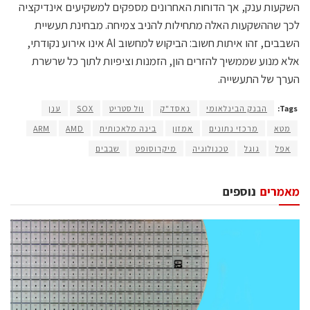
השקעות ענק, אך הדוחות האחרונים מספקים למשקיעים אינדיקציה
לכך שההשקעות האלה מתחילות להניב צמיחה. מבחינת תעשיית
השבבים, זהו איתות חשוב: הביקוש למחשוב AI אינו אירוע נקודתי,
אלא מנוע שממשיך להזרים הון, הזמנות וציפיות לתוך כל שרשרת
הערך של התעשייה.
Tags:
הבנק הבינלאומי
נאסד"ק
וול סטריט
SOX
ענן
מטא
מרכזי נתונים
אמזון
בינה מלאכותית
AMD
ARM
אפל
גוגל
טכנולוגיה
מיקרוסופט
שבבים
מאמרים
נוספים