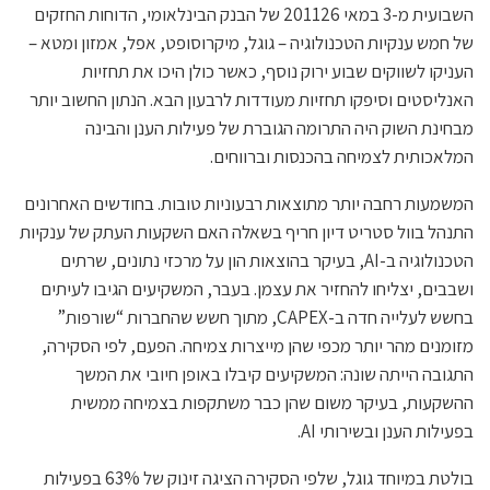
השבועית מ-3 במאי 201126 של הבנק הבינלאומי, הדוחות החזקים
של חמש ענקיות הטכנולוגיה – גוגל, מיקרוסופט, אפל, אמזון ומטא –
העניקו לשווקים שבוע ירוק נוסף, כאשר כולן היכו את תחזיות
האנליסטים וסיפקו תחזיות מעודדות לרבעון הבא. הנתון החשוב יותר
מבחינת השוק היה התרומה הגוברת של פעילות הענן והבינה
המלאכותית לצמיחה בהכנסות וברווחים.
המשמעות רחבה יותר מתוצאות רבעוניות טובות. בחודשים האחרונים
התנהל בוול סטריט דיון חריף בשאלה האם השקעות העתק של ענקיות
הטכנולוגיה ב-AI, בעיקר בהוצאות הון על מרכזי נתונים, שרתים
ושבבים, יצליחו להחזיר את עצמן. בעבר, המשקיעים הגיבו לעיתים
בחשש לעלייה חדה ב-CAPEX, מתוך חשש שהחברות “שורפות”
מזומנים מהר יותר מכפי שהן מייצרות צמיחה. הפעם, לפי הסקירה,
התגובה הייתה שונה: המשקיעים קיבלו באופן חיובי את המשך
ההשקעות, בעיקר משום שהן כבר משתקפות בצמיחה ממשית
בפעילות הענן ובשירותי AI.
בולטת במיוחד גוגל, שלפי הסקירה הציגה זינוק של 63% בפעילות