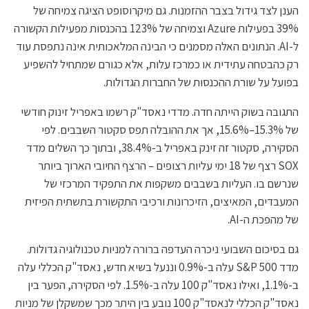
הענן לצד גידול בצבר ההזמנות. גם מיקרוסופט הציגה צמיחה של
39% בפעילות Azure וצמיחה של 123% בהכנסות מפעילות הקשורה
ל-AI. הנתונים האלה מסמנים כי הבינה המלאכותית אינה נתפסת עוד
רק כהבטחה עתידית או כמרכז עלות, אלא כגורם שמתחיל להשפיע
בפועל על שורת ההכנסות של החברות הגדולות.
התגובה בשוק הייתה חדה. מדדי נאסד"ק רשמו באפריל זינוק חודשי
של 15.3%–15.6%, אך את ההובלה תפס סקטור השבבים. לפי
הסקירה, סקטור זה זינק באפריל ב-38.4%, ובתוך כך השלים מדד
SOX רצף של 18 ימי עליות רצופים – הרצף החיובי הארוך ביותר
שנרשם בו. העליות בשבבים משקפות את התפקיד המרכזי של
המעבדים, המאיצים, הזיכרונות ורכיבי התקשורת בתשתית הפיזית
של מהפכת ה-AI.
גם בסיכום השבועי ניכרה העדפה ברורה למניות טכנולוגיה גדולות.
מדד S&P 500 עלה ב-0.9% וננעל בשיא חדש, נאסד"ק הכללי עלה
ב-1.1%, ואילו נאסד"ק 100 עלה ב-1.5%. לפי הסקירה, הפער בין
נאסד"ק הכללי לנאסד"ק 100 נובע בין היתר מכך שמשקלן של מניות