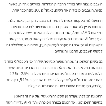
השבבים גבוה יותר במדד החברות הגדולות. במילים אחרות, כאשר
מניות השבבים מובילות את השוק, נאסד"ק 100 נהנה מכך יותר.
ההתעניינות בסקטור צפויה להימשך גם בשבוע הקרוב, כאשר עונת
הדוחות עדיין לא הסתיימה. בין החברות שצפויות לפרסם תוצאות
נמצאות AMD ו-Arm, שתי חברות בעלות חשיבות ישירה לשרשרת
הערך של AI ושבבים. המשקיעים ינסו לבדוק האם מגמת הביקושים
לתשתיות AI נמשכת גם מעבר לענקיות הענן, והאם היא מחלחלת גם
לספקי השבבים, התכנון והשרתים.
גם בשוק המקומי נרשמה השפעה מסוימת של הראלי הטכנולוגי בחו"ל.
בבורסה בתל אביב נרשמה מגמה חיובית ברוב המדדים, וביום שישי
בלטו לטובה מדדי הטכנולוגיה והביטחוניות שעלו ב-2.5% ו-2.2%
בהתאמה. מדד ת"א קלינטק עלה בסיכום השבועי ב-5.1%, בין היתר
על רקע המומנטום החיובי במניות הטכנולוגיה בעולם.
התמונה הכוללת שעולה מן הסקירה היא של שוק שחוזר להאמין
בסיפור הטכנולוגי, אך הפעם בצורה מפוכחת יותר. ה-AI עדיין דורשת