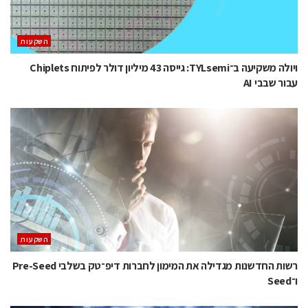
השקעות
ויולה משקיעה ב־TYLsemi: גייסה 43 מיליון דולר לפיתוח Chiplets
עבור שבבי AI
השקעות
רשות החדשנות מגדילה את המימון לחברות דיפ־טק בשלבי Pre-Seed
ו־Seed