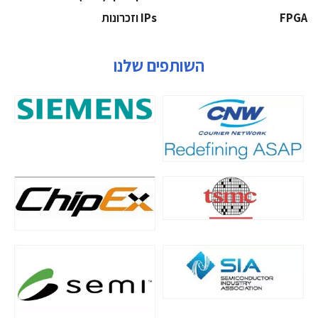
‫‪FPGA‬‬
‫ ‪וזכרונות IPs‬‬
השותפים שלנו