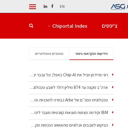
EN
צ'יפסים
Chiportal Index
הידיעות הנקראות ביותר
מאמרים פופולאריים
רוני פרידמן יוביל את Chip‑AI באפל; טל ענבר ינהל את…
ארה״ב מקצה עד 874 מיליון דולר לשבע טכנולוגיות שבבים…
טכנולוגיית המכ״ם של Arbe נבחרה לתוכניות אזרחיות וביטחוניות
IBM וקידמה מציגות תוצאות קוונטיות מעבר ליכולת…
הביקוש לשבבים אנלוגיים מתאושש: הכנסות טקסס…