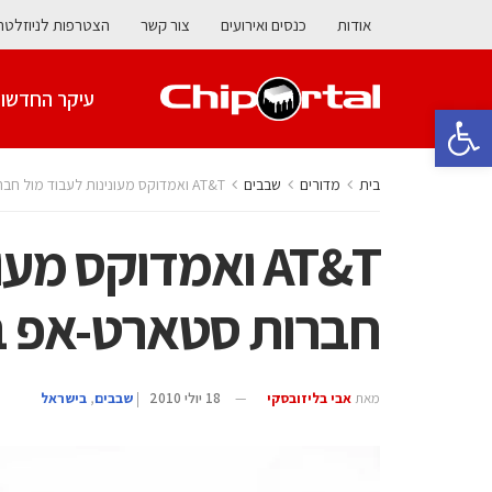
אודות
כנסים ואירועים
צור קשר
הצטרפות לניוזלטר
עיקר החדשו
פתח סרגל נגישות
בית
מדורים
‫שבבים‬
AT&T ואמדוקס מעונינות לעבוד מול חברות סטארט-אפ בתחום השבבים
AT&T ואמדוקס מע
חברות סטארט-אפ ב
מאת
אבי בליזובסקי
18 יולי 2010
|
‫שבבים‬
,
בישראל