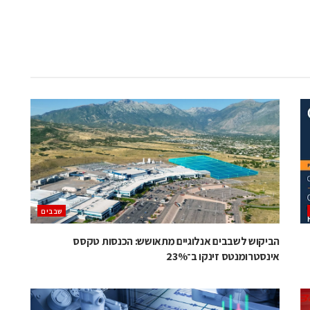
‫שבבים‬
הביקוש לשבבים אנלוגיים מתאושש: הכנסות טקסס
אינסטרומנטס זינקו ב־23%