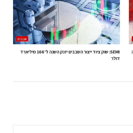
‫שבבים‬
SEMI: שוק ציוד ייצור השבבים יזנק השנה ל־166 מיליארד
דולר