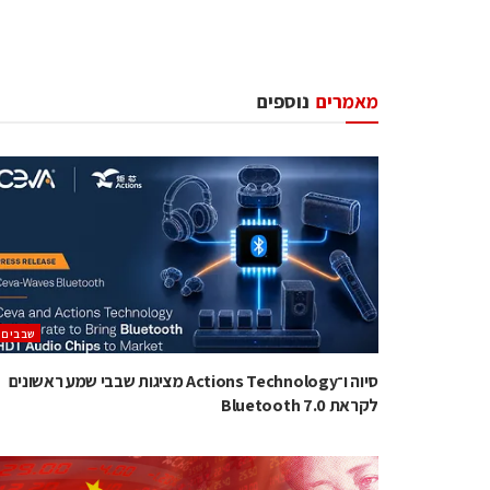
מאמרים
נוספים
‫שבבים‬
סיוה ו־Actions Technology מציגות שבבי שמע ראשונים
לקראת Bluetooth 7.0