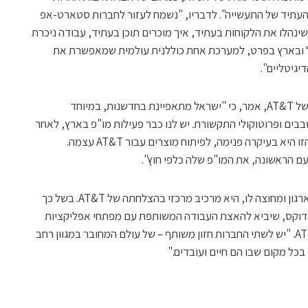
העתיד של התעשייה". לדבריו, "נשמח לעזור לחברות סטארט-אפ
ינהלו את הלקוחות בעתיד, איך מוכרים תוכן בעתיד, עבודה ניכרת
 ובארץ בפרט, למערכת אחת כוללנית עולמית שמאפשרת את
יגיטליים".
ג'ון סטאנקי, נשיא ומנכ"ל חטיבת התפעול של AT&T, אמר, כי "ישראל מתאפיינת בחדשנות, במיוחד
בים ופרוטוקולי התקשורת. יש לנו כבר פעילות מו"פ בארץ, לאחר
שרכשנו את אינטרווייז. עם זאת, הפעילות הזו היא בעיקרה פנימה, לפיתוח מוצרים עבור AT&T עצמה.
 הראשונה, את המו"פ שלה כלפי חוץ".
"הגישה השיתופית שלנו לחדשנות, בתוך הארגון ומחוצה לו, היא מרכיב מרכזי בהצלחתה של AT&T. בשל כך
מדוקס, שיביא להאצת העבודה המשותפת עם מפתחי אפליקציות
לפס רחב", אמר ג'ון דונובן, ה-CTO של AT&T. "יש לשתי החברות חזון משותף – של עולם המחובר במגוון רחב
 בכל מקום שבו הם חיים ועובדים."