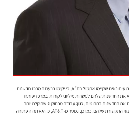
Am) הודיעו במסיבת עיתונאים שקיימו אתמול בת"א, כי יקימו ברעננה מרכז חדשנות
את החדשנות שלהם לעשרות מיליוני לקוחות. במרכז יפותחו
AT& להביא לצרכנים את החדשנות בתחומים, כגון: עבודה מרחוק וגישה קלה יותר
לתכנים סלולריים ושיתוף תכנים בין כל אמצעי התקשורת שלהם. כמו כן, נמסר מ-AT&T, כי היא תהיה פתוחה