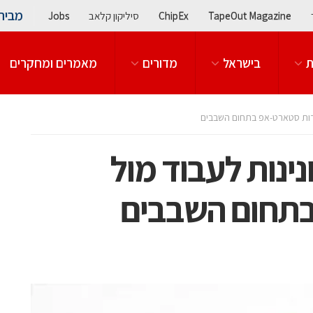
מבית
TapeOut Magazine
ChipEx
סיליקון קלאב
Jobs
ת
בישראל
מדורים
מאמרים ומחקרים
ונינות לעבוד מול
תחום השבבים