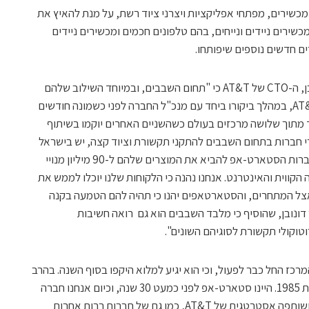
מכשירים, מפתחי אפליקציות ויצרני ציוד רשת, על מנת להאיץ את
שירים ניידים ונייחים, בהם טלפונים חכמים ומכשירים ניידים
ים חדשים נוספים שיפותחו.
בתשובה לשאלת Chiportal אמר ג'ון דונובן, ה-CTO של AT&T כי "תחום השבבים, ובמיוחד השילוב שלהם
בהתקני תקשורת, הם גורמים חשובים ל-AT&T, במהלך ביקורו ביחד עם מנכ"ל החברה לפני כשמונה חודשים
 מתוך שלושה מרכזים בעולם כשהשניים האחרים יוקמו בשיתוף
י חברות בתחום השבבים להתקני תקשורת וציוד קצה, יש בישראל
פעילות חיה ותוססת, 'אנו מוכנים לסייע לחברות הסטארט-אפ להביא את המוצרים שלהם ל-90 מיליון מנויי
י הטלפוניה הקווית והאינטרנט. אנחנו נהנה כי הלקוחות שלנו יוכלו לממש את
צל המתחרים, והסטארטאפים יהנו כי תהיה להם הטמעה בקנה
 דונובן, שהוסיף כי מלבד השבבים הוא גם רואה חשיבות
וקולי תקשורת לסוגיהם השונים".
רכז החל כבר לפעול, וכי הוא יגיע למלוא היקפו בסוף השנה. בהרב
הוסיף, כי "אמדוקס עובדת עם AT&T משנת 1985. היינו סטארט-אפ לפני כמעט 30 שנה, וכיום אנחנו חברה
שמוכרת בשלושה מיליארד דולרים בשנה, ושותפה אסטרטגית של AT&T, כמו גם של חברות רבות אחרות