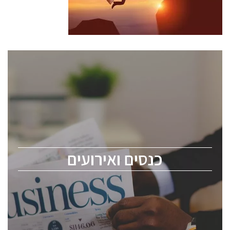
כנסים ואירועים
כנס ChipEx2026 יערך ב-12-13 במאי, 2026. הכנס מיועד
לכל העוסקים בתעשיית הסמיקונדקטור כולל מהנדסים,
מומחים מקצועיים ובכירים.
כנסים ואירועים
ChipEx2026 will be held on May 12-13, 2026. The
conference is intended for everyone involved in the
semiconductor industry, including engineers,
professional experts, and senior executives.