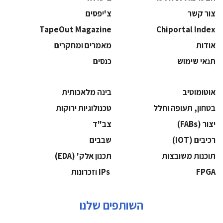
צור קשר
צ'יפסים
TapeOut Magazine
Chiportal Index
אודות
מאמרים ומחקרים
תנאי שימוש
כנסים
אוטומוטיב
בינה מלאכותית
בטחון, תעופה וחלל
‫טכנולוגיות ירוקות‬
‫יצור (‪(FABs‬‬
‫צב"ד‬
‫רכיבים‬ (IOT)
‫שבבים‬
‫תוכנות משובצות‬
‫תכנון אלק' (‪(EDA‬‬
‫‪FPGA‬‬
‫ ‪וזכרונות IPs‬‬
השותפים שלנו