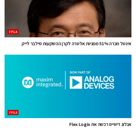
‫‪FPGA‬‬
אינטל מכרה 51% ממניות אלטרה לקרן ההשקעות סילבר לייק
‫‪FPGA‬‬
אנלוג דיווייס רכשה את Flex Logix