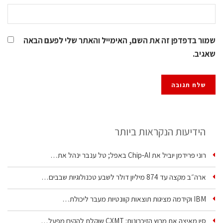
שמור בדפדפן זה את השם, האימייל והאתר שלי לפעם הבאה
שאגיב.
הידיעות הנקראות ביותר
רוני פרידמן יוביל את Chip‑AI באפל; טל ענבר ינהל את…
ארה״ב מקצה עד 874 מיליון דולר לשבע טכנולוגיות שבבים…
IBM וקידמה מציגות תוצאות קוונטיות מעבר ליכולת…
סין מאיצה את מרוץ הזיכרונות: CXMT שוקלת להקים מפעל…