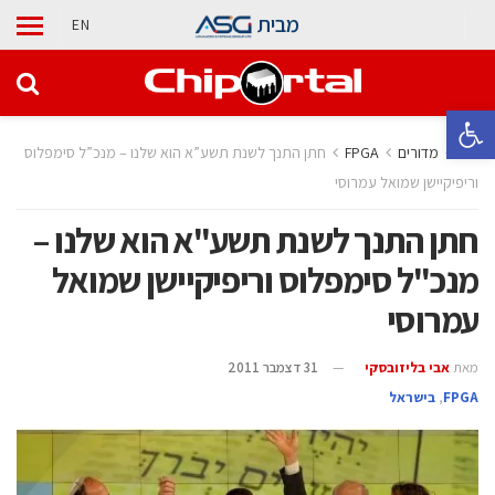
מבית
EN
פתח סרגל נגישות
בית
מדורים
‫‪FPGA‬‬
חתן התנך לשנת תשע”א הוא שלנו – מנכ”ל סימפלוס
וריפיקיישן שמואל עמרוסי
חתן התנך לשנת תשע"א הוא שלנו –
מנכ"ל סימפלוס וריפיקיישן שמואל
עמרוסי
מאת
אבי בליזובסקי
31 דצמבר 2011
‫‪FPGA‬‬
,
בישראל