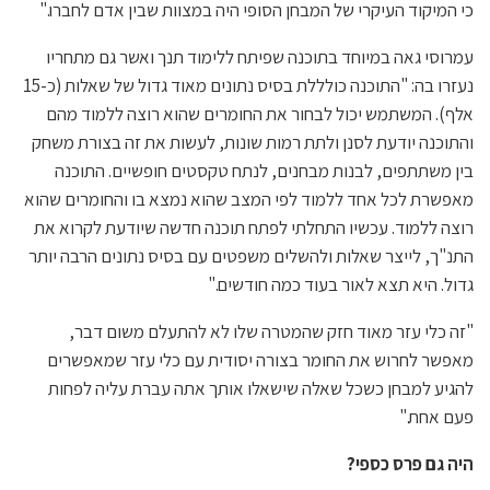
כי המיקוד העיקרי של המבחן הסופי היה במצוות שבין אדם לחברו."
עמרוסי גאה במיוחד בתוכנה שפיתח ללימוד תנך ואשר גם מתחריו
נעזרו בה: "התוכנה כולללת בסיס נתונים מאוד גדול של שאלות (כ-15
אלף). המשתמש יכול לבחור את החומרים שהוא רוצה ללמוד מהם
והתוכנה יודעת לסנן ולתת רמות שונות, לעשות את זה בצורת משחק
בין משתתפים, לבנות מבחנים, לנתח טקסטים חופשיים. התוכנה
מאפשרת לכל אחד ללמוד לפי המצב שהוא נמצא בו והחומרים שהוא
רוצה ללמוד. עכשיו התחלתי לפתח תוכנה חדשה שיודעת לקרוא את
התנ"ך, לייצר שאלות ולהשלים משפטים עם בסיס נתונים הרבה יותר
גדול. היא תצא לאור בעוד כמה חודשים."
"זה כלי עזר מאוד חזק שהמטרה שלו לא להתעלם משום דבר,
מאפשר לחרוש את החומר בצורה יסודית עם כלי עזר שמאפשרים
להגיע למבחן כשכל שאלה שישאלו אותך אתה עברת עליה לפחות
פעם אחת."
היה גם פרס כספי?