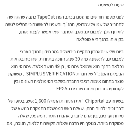
שעות למשימה
לפני מספר חודשים פרסמנו בכתב העת TapeOut כתבה שהוקדשה
לתחביב של שמואל עמרוסי, התנ"ך וחשפנו לראשונה כי החליט לגשת
לחידון התנך למבוגרים. ואכן, הסתבר שאי אפשר לעצור אותו,
בקיאותו בתנך היא מופלאה.
ביום שלישי האחרון התקיים בירושלים גמר חידון התנך הארצי
למבוגרים, לראשונה מזה 30 שנה. הזוכה בתחרות, שהוכיח בקיאות
נפלאה בתנך הוא שמואל עמרוסי, בן 49 תושב אלעד. עמרוסי הוא
הבעלים והמנכ"ל של חברת SIMPLUS VERIFICATION , משווקת
מוצר בתחום אימות רכיבי החברה בשלבי הסימולציה השונים ובין
לקוחותיה חברות פיתוח שבבים ו-FPGA.
בשיחה עם Chiportal "את התחרות התחילו 1,600 איש, בסופו של
דבר זכיתי להיות החתן. שאלת ראש הממשלה התמקדה בנושא של
מידות וערכים, בין אדם לחברו, אהבת החסד, המשפט, שאלה
ממוקדת ביותר. בנוסף היו הרבה שאלות הקשורות ללאור, חנוכה, אם