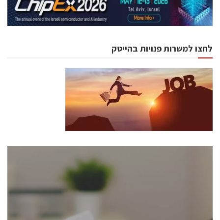
לחצו למשרות פנויות בהייטק
כנסים ואירועים
כנס ChipEx2026 יערך ב-12-13 במאי, 2026. הכנס מיועד