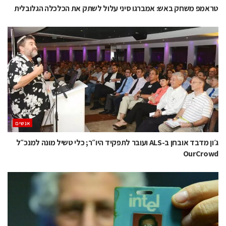
טראמפ משחק באש: אמברגו סיני עלול לשתק את הכלכלה הגלובלית
אנשים
ג׳ון מדבד אובחן ב-ALS ועובר לתפקיד היו״ר; כלי טשיל מונה למנכ״ל
OurCrowd