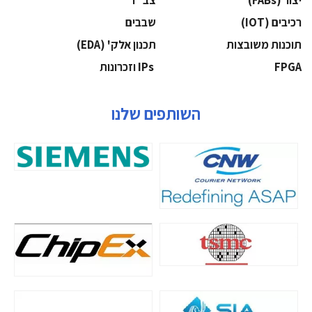
‫יצור (‪(FABs‬‬
‫צב"ד‬
‫רכיבים‬ (IOT)
‫שבבים‬
‫תוכנות משובצות‬
‫תכנון אלק' (‪(EDA‬‬
‫‪FPGA‬‬
‫ ‪וזכרונות IPs‬‬
השותפים שלנו