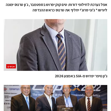
אפל נערכת לחילופי דורות: טים קוק יפרוש בספטמבר, ג׳ון טרנוס ימונה
ליורשו * ג'וני סרוג'י יחליף את טרנוס כראש ההנדסה
אנשים
ג'ון נויפר יפרוש מ-SIA באמצע 2026