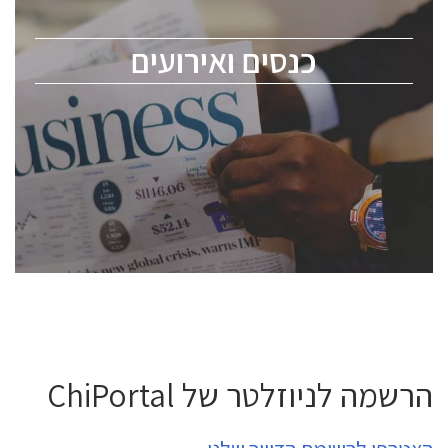
לכל העוסקים בתעשיית הסמיקונדקטור כולל מהנדסים,
מומחים מקצועיים ובכירים.
כנסים ואירועים
ChipEx2026 will be held on May 12-13, 2026. The
conference is intended for everyone involved in the
semiconductor industry, including engineers,
professional experts, and senior executives.
לחץ לפרטים
הרשמה לניוזלטר של ChiPortal