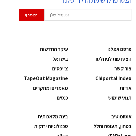
הצטרפו לרשימת הדיוור שלנו
פרסם אצלנו
עיקר החדשות
הצטרפות לניוזלטר
בישראל
צור קשר
צ'יפסים
TapeOut Magazine
Chiportal Index
אודות
מאמרים ומחקרים
תנאי שימוש
כנסים
אוטומוטיב
בינה מלאכותית
בטחון, תעופה וחלל
‫טכנולוגיות ירוקות‬