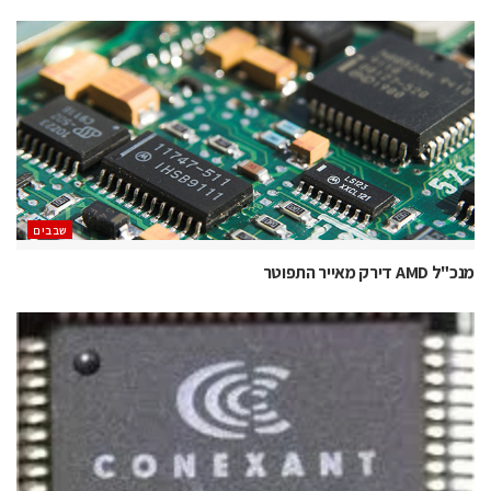
‫שבבים‬
מנכ"ל AMD דירק מאייר התפוטר