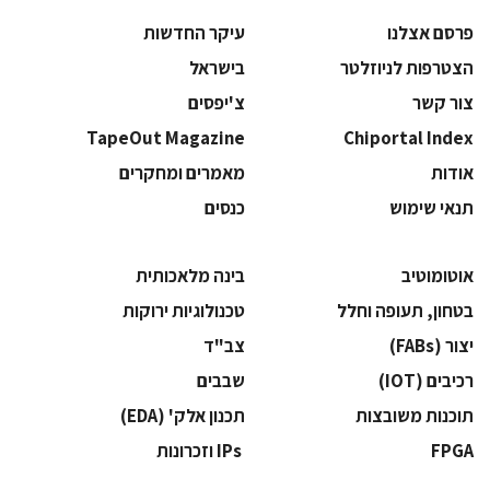
פרסם אצלנו
עיקר החדשות
הצטרפות לניוזלטר
בישראל
צור קשר
צ'יפסים
TapeOut Magazine
Chiportal Index
אודות
מאמרים ומחקרים
תנאי שימוש
כנסים
אוטומוטיב
בינה מלאכותית
בטחון, תעופה וחלל
‫טכנולוגיות ירוקות‬
‫יצור (‪(FABs‬‬
‫צב"ד‬
‫רכיבים‬ (IOT)
‫שבבים‬
‫תוכנות משובצות‬
‫תכנון אלק' (‪(EDA‬‬
‫‪FPGA‬‬
‫ ‪וזכרונות IPs‬‬