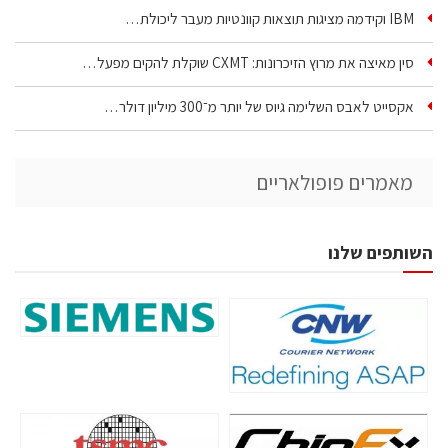
IBM וקידמה מציגות תוצאות קוונטיות מעבר ליכולת…
סין מאיצה את מרוץ הזיכרונות: CXMT שוקלת להקים מפעל…
אקסייט לאבס השלימה גיוס של יותר מ־300 מיליון דולר…
מאמרים פופולאריים
השותפים שלנו