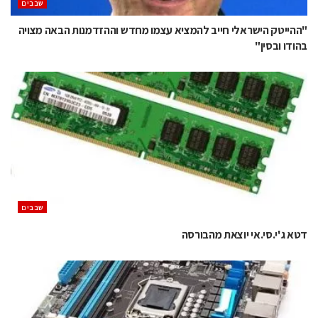
‫שבבים‬
"ההייטק הישראלי חייב להמציא עצמו מחדש וההזדמנות הבאה מצויה
בהודו ובסין"
‫שבבים‬
דטא ג'י.סי.אי יוצאת מהבורסה