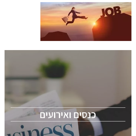
כנסים ואירועים
כנס ChipEx2026 יערך ב-12-13 במאי, 2026. הכנס מיועד
לכל העוסקים בתעשיית הסמיקונדקטור כולל מהנדסים,
מומחים מקצועיים ובכירים.
כנסים ואירועים
ChipEx2026 will be held on May 12-13, 2026. The
conference is intended for everyone involved in the