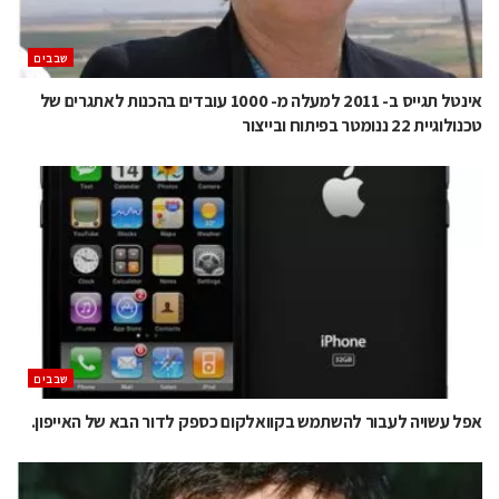
‫שבבים‬
אינטל תגייס ב- 2011 למעלה מ- 1000 עובדים בהכנות לאתגרים של
טכנולוגיית 22 ננומטר בפיתוח ובייצור
‫שבבים‬
אפל עשויה לעבור להשתמש בקוואלקום כספק לדור הבא של האייפון.