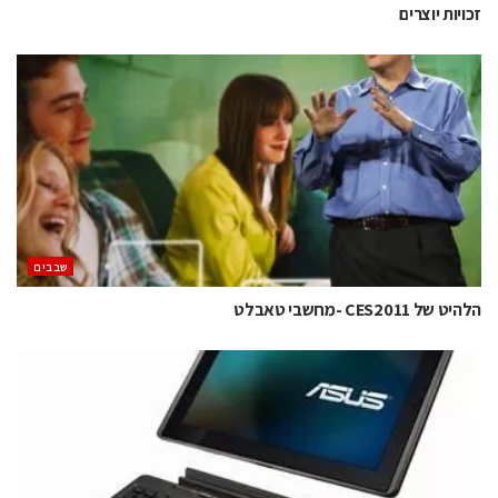
זכויות יוצרים
‫שבבים‬
הלהיט של CES2011 -מחשבי טאבלט