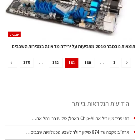
‫שבבים‬
תוצאות נובמבר 2010 מצביעות על ירידה מדאיגה במכירות השבבים
175
…
162
161
160
…
1
הידיעות הנקראות ביותר
רוני פרידמן יוביל את Chip‑AI באפל; טל ענבר ינהל את…
ארה״ב מקצה עד 874 מיליון דולר לשבע טכנולוגיות שבבים…