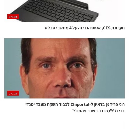
‫שבבים‬
תערוכת CES, אסוס הכריזה על 4 מחשבי טבלט
‫שבבים‬
רוני פרידמן בראיון ל-Chiportal לכבוד השקת מעבדי סנדי
ברידג':"מדובר בשבב מהפכני"