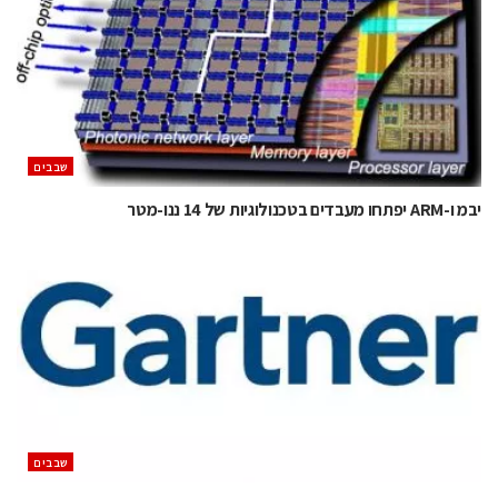
‫שבבים‬
יבמ ו-ARM יפתחו מעבדים בטכנולוגיות של 14 ננו-מטר
‫שבבים‬