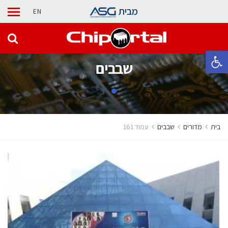
מבית
EN
פתח סרגל נגישות
‫שבבים‬
בית
מדורים
‫שבבים‬
עמוד 161