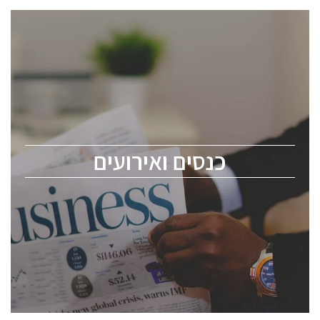
כנסים ואירועים
כנס ChipEx2026 יערך ב-12-13 במאי, 2026. הכנס מיועד
לכל העוסקים בתעשיית הסמיקונדקטור כולל מהנדסים,
מומחים מקצועיים ובכירים.
כנסים ואירועים
ChipEx2026 will be held on May 12-13, 2026. The
conference is intended for everyone involved in the
semiconductor industry, including engineers,
professional experts, and senior executives.
לחץ לפרטים