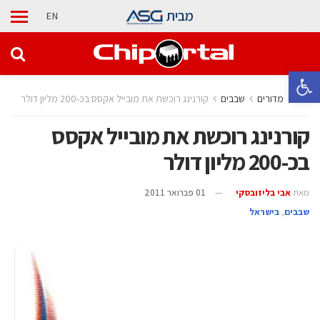
מבית
EN
פתח סרגל נגישות
בית
מדורים
‫שבבים‬
קורנינג רוכשת את מובייל אקסס בכ-200 מליון דולר
קורנינג רוכשת את מובייל אקסס
בכ-200 מליון דולר
מאת
אבי בליזובסקי
01 פברואר 2011
‫שבבים‬
,
בישראל