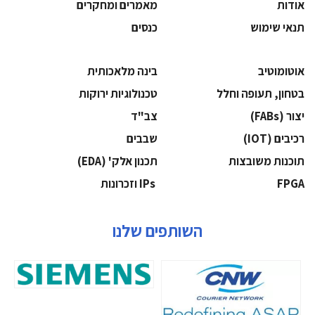
אודות
מאמרים ומחקרים
תנאי שימוש
כנסים
אוטומוטיב
בינה מלאכותית
בטחון, תעופה וחלל
‫טכנולוגיות ירוקות‬
‫יצור (‪(FABs‬‬
‫צב"ד‬
‫רכיבים‬ (IOT)
‫שבבים‬
‫תוכנות משובצות‬
‫תכנון אלק' (‪(EDA‬‬
‫‪FPGA‬‬
‫ ‪וזכרונות IPs‬‬
השותפים שלנו