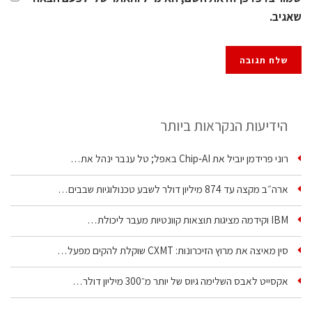
שאגיב.
הידיעות הנקראות ביותר
רוני פרידמן יוביל את Chip‑AI באפל; טל ענבר ינהל את…
ארה״ב מקצה עד 874 מיליון דולר לשבע טכנולוגיות שבבים…
IBM וקידמה מציגות תוצאות קוונטיות מעבר ליכולת…
סין מאיצה את מרוץ הזיכרונות: CXMT שוקלת להקים מפעל…
אקסייט לאבס השלימה גיוס של יותר מ־300 מיליון דולר…