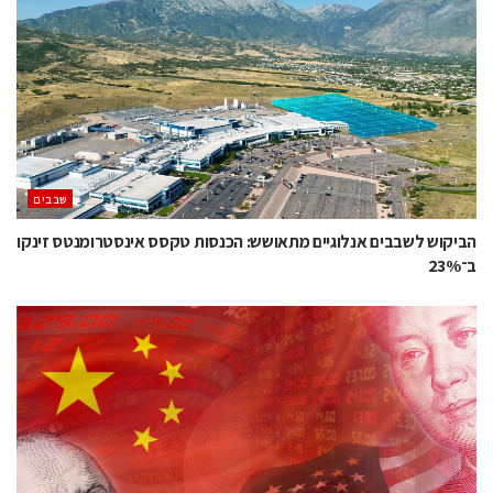
‫שבבים‬
הביקוש לשבבים אנלוגיים מתאושש: הכנסות טקסס אינסטרומנטס זינקו
ב־23%