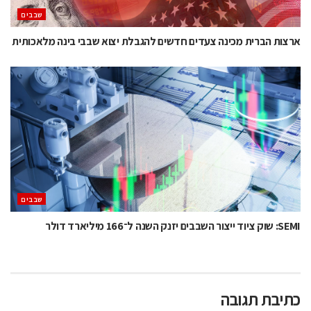
‫שבבים‬
ארצות הברית מכינה צעדים חדשים להגבלת יצוא שבבי בינה מלאכותית
‫שבבים‬
SEMI: שוק ציוד ייצור השבבים יזנק השנה ל־166 מיליארד דולר
כתיבת תגובה