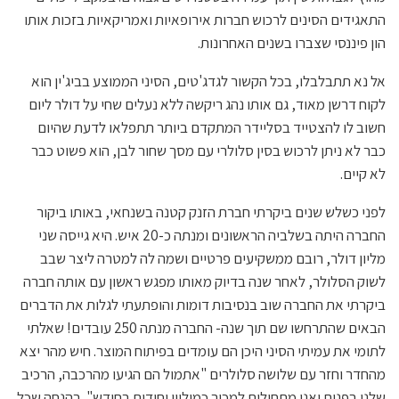
התאגידים הסינים לרכוש חברות אירופאיות ואמריקאיות בזכות אותו
הון פיננסי שצברו בשנים האחרונות.
אל נא תתבלבלו, בכל הקשור לגדג'טים, הסיני הממוצע בביג'ין הוא
לקוח דרשן מאוד, גם אותו נהג ריקשה ללא נעלים שחי על דולר ליום
חשוב לו להצטייד בסליידר המתקדם ביותר תתפלאו לדעת שהיום
כבר לא ניתן לרכוש בסין סלולרי עם מסך שחור לבן, הוא פשוט כבר
לא קיים.
לפני כשלש שנים ביקרתי חברת הזנק קטנה בשנחאי, באותו ביקור
החברה היתה בשלביה הראשונים ומנתה כ-20 איש. היא גייסה שני
מליון דולר, רובם ממשקיעים פרטיים ושמה לה למטרה ליצר שבב
לשוק הסלולר, לאחר שנה בדיוק מאותו מפגש ראשון עם אותה חברה
ביקרתי את החברה שוב בנסיבות דומות והופתעתי לגלות את הדברים
הבאים שהתרחשו שם תוך שנה- החברה מנתה 250 עובדים! שאלתי
לתומי את עמיתי הסיני היכן הם עומדים בפיתוח המוצר. חיש מהר יצא
מהחדר וחזר עם שלושה סלולרים "אתמול הם הגיעו מהרכבה, הרכיב
שלנו בפנים ואנו מתחילים למכור כמיליון יחידות בחודש" בהנחה שכל