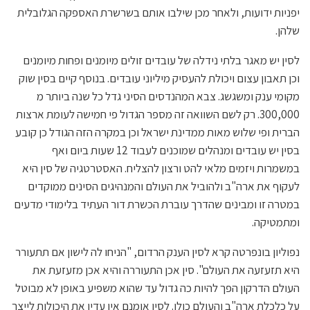
יפניות ידועות, ולאחר מכן שילבו אותם בשרשרת האספקה הגלובלית
שלהן.
לסין יש מאגר בלתי נידלה של עובדים זולים מיומנים ופחות מיומנים
וכן תאבון עצום ויכולת להעסיק מיליוני עובדים. בנוסף קיים בסין שוק
מקומי ענק ומשגשג. צבא המהנדסים הסיני גדל כל שנה ביותר מ
300,000. רק לשם השוואה זה מספר הגדול פי חמישה לעומת ארצות
הברית ופי שלוש מאות ממדינת ישראל וכן במקרה הזה הגודל כן קובע
בסין יש עובדים ומנהלים שמוכנים לעבוד 12 שעות ביום ואף
במשמרות ויזמים מלאי להט ורצון להצליח. האסטרטגיה של סין היא
לעקוף את ארה"ב ולהוביל את העולם והמנהיגים הסינים ממוקדים
במטרה זו ומבינים שהדרך עוברת הכשרת דור העתיד בלימודי מדעים
ומתמטיקה.
נפוליון בונפרטה קרא לסין הענק הרדום, "הניחו לה לישון אם תתעורר
היא תזעזעה את העולם". סין אכן התעוררה והיא אכן מזעזעת את
העולם הדרקון הפך להיות כה גדול עד שהוא משפיע באופן לא מבוטל
על כלכלת ארה"ב והעולם כולו. לסין אומנם אין עדין את היכולות לייצר