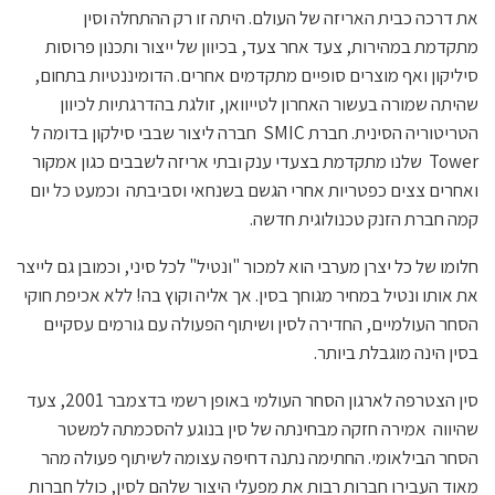
את דרכה כבית האריזה של העולם. היתה זו רק ההתחלה וסין
מתקדמת במהירות, צעד אחר צעד, בכיוון של ייצור ותכנון פרוסות
סיליקון ואף מוצרים סופיים מתקדמים אחרים. הדומיננטיות בתחום,
שהיתה שמורה בעשור האחרון לטייוואן, זולגת בהדרגתיות לכיוון
הטריטוריה הסינית. חברת SMIC חברה ליצור שבבי סילקון בדומה ל
Tower שלנו מתקדמת בצעדי ענק ובתי אריזה לשבבים כגון אמקור
ואחרים צצים כפטריות אחרי הגשם בשנחאי וסביבתה וכמעט כל יום
קמה חברת הזנק טכנולוגית חדשה.
חלומו של כל יצרן מערבי הוא למכור "ונטיל" לכל סיני, וכמובן גם לייצר
את אותו ונטיל במחיר מגוחך בסין. אך אליה וקוץ בה! ללא אכיפת חוקי
הסחר העולמיים, החדירה לסין ושיתוף הפעולה עם גורמים עסקיים
בסין הינה מוגבלת ביותר.
סין הצטרפה לארגון הסחר העולמי באופן רשמי בדצמבר 2001, צעד
שהיווה אמירה חזקה מבחינתה של סין בנוגע להסכמתה למשטר
הסחר הבילאומי. החתימה נתנה דחיפה עצומה לשיתוף פעולה מהר
מאוד העבירו חברות רבות את מפעלי היצור שלהם לסין, כולל חברות