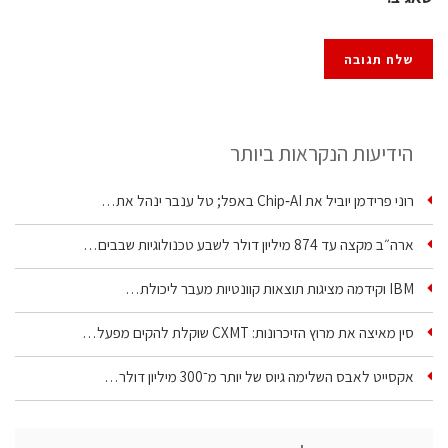
הידיעות הנקראות ביותר
רוני פרידמן יוביל את Chip‑AI באפל; טל ענבר ינהל את…
ארה״ב מקצה עד 874 מיליון דולר לשבע טכנולוגיות שבבים…
IBM וקידמה מציגות תוצאות קוונטיות מעבר ליכולת…
סין מאיצה את מרוץ הזיכרונות: CXMT שוקלת להקים מפעל…
אקסייט לאבס השלימה גיוס של יותר מ־300 מיליון דולר…