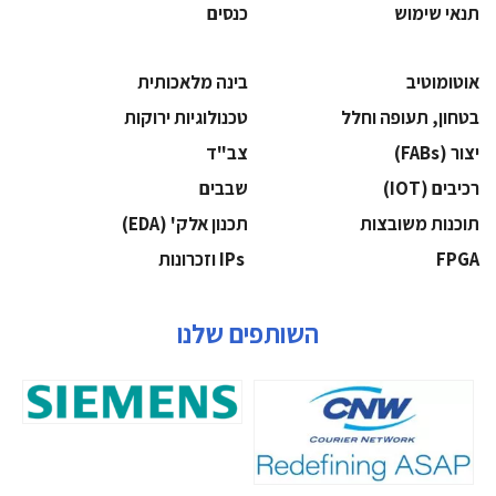
תנאי שימוש
כנסים
אוטומוטיב
בינה מלאכותית
בטחון, תעופה וחלל
‫טכנולוגיות ירוקות‬
‫יצור (‪(FABs‬‬
‫צב"ד‬
‫רכיבים‬ (IOT)
‫שבבים‬
‫תוכנות משובצות‬
‫תכנון אלק' (‪(EDA‬‬
‫‪FPGA‬‬
‫ ‪וזכרונות IPs‬‬
השותפים שלנו