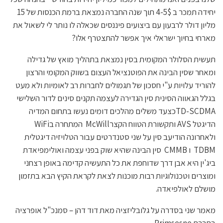
יחידה תמכר ב 4-5$ תוך שנה החברה נמצאת ברמת הכנסות של 15
מליון דולר לרבעון עם ביצועים פיננסים שכאלה לו נותר לי לשאול את
מארחי בחיוך ישראלי איך אפשר להתצטרף אלו?
תעשית הסלולר המקומית בסין נמצאת בתהליך מואץ של גדילה
ומאחר שסין הבינה את הפוטנציאל העצום בשווק המקומי והרצון
להוריד עלויות ע"י חסכון של תגמולים לחברות רב לאומיות ולא מעט
בגלל הגאווה הסינית סין הגדירה לעצמה תקנים סינים לדור השלישי
TD-SCDMAכצעד משלים מהלכים דומים נעשו בתחום המדיה
הדיגטל AVS ותקשורת הטווח הקצרMcWill המתחרה בWiFi
ולאחרונה הודיעב סין על שני סטנדרטים עבור הטלויזיה דיגטלית
TDBM ו CMMB סין הבינה שהיא שוק בפני עצמה ואולימפיאדת
ביג'ין היא אבן דרך שדוחפת את כל התעשיה קדימה באופן רצחני
ומוצרים וטכנולוגיות רבות מוכנות לצאת לקראת הקיץ הבא בתזמון
מושלם לאולפיאדה.
מאמר שני בסדרה על גלובליזציה מאת דוד דהן – סמנכ"ל אופרציה