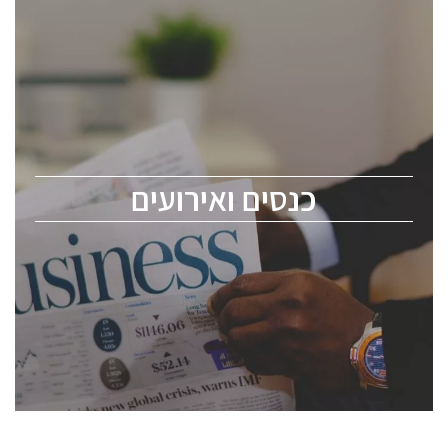
כנסים ואירועים
כנס ChipEx2026 יערך ב-12-13 במאי, 2026. הכנס מיועד
לכל העוסקים בתעשיית הסמיקונדקטור כולל מהנדסים,
מומחים מקצועיים ובכירים.
כנסים ואירועים
ChipEx2026 will be held on May 12-13, 2026. The
conference is intended for everyone involved in the
semiconductor industry, including engineers,
professional experts, and senior executives.
לחץ לפרטים