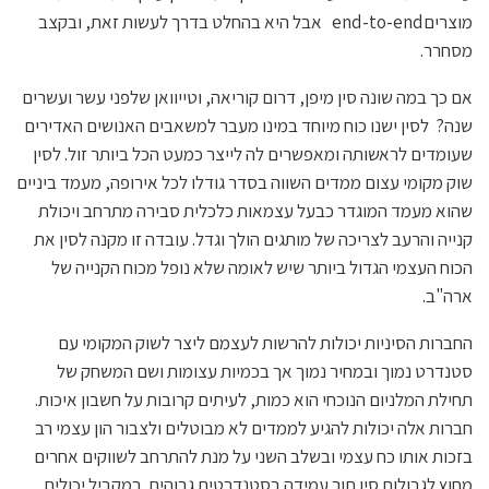
מוצריםend-to-end אבל היא בהחלט בדרך לעשות זאת, ובקצב
מסחרר.
אם כך במה שונה סין מיפן, דרום קוריאה, וטייוואן שלפני עשר ועשרים
שנה? לסין ישנו כוח מיוחד במינו מעבר למשאבים האנושים האדירים
שעומדים לראשותה ומאפשרים לה לייצר כמעט הכל ביותר זול. לסין
שוק מקומי עצום ממדים השווה בסדר גודלו לכל אירופה, מעמד ביניים
שהוא מעמד המוגדר כבעל עצמאות כלכלית סבירה מתרחב ויכולת
קנייה והרעב לצריכה של מותגים הולך וגדל. עובדה זו מקנה לסין את
הכוח העצמי הגדול ביותר שיש לאומה שלא נופל מכוח הקנייה של
ארה"ב.
החברות הסיניות יכולות להרשות לעצמם ליצר לשוק המקומי עם
סטנדרט נמוך ובמחיר נמוך אך בכמיות עצומות ושם המשחק של
תחילת המלניום הנוכחי הוא כמות, לעיתים קרובות על חשבון איכות.
חברות אלה יכולות להגיע לממדים לא מבוטלים ולצבור הון עצמי רב
בזכות אותו כח עצמי ובשלב השני על מנת להתרחב לשווקים אחרים
מחוץ לגבולות סין תוך עמידה בסטנדרטים גבוהים. במקביל יכולים