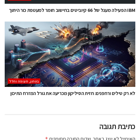
IBM הפעילה מעגל של 66 קיוביטים בחישוב חומר למעטפת כור היתוך
בטחון, תעופה וחלל
לא רק טילים ורחפנים: חזית הסיליקון מכריעה את גורל המזרח התיכון
כתיבת תגובה
האימייל לא יוצג באתר.
שדות החובה מסומנים
*