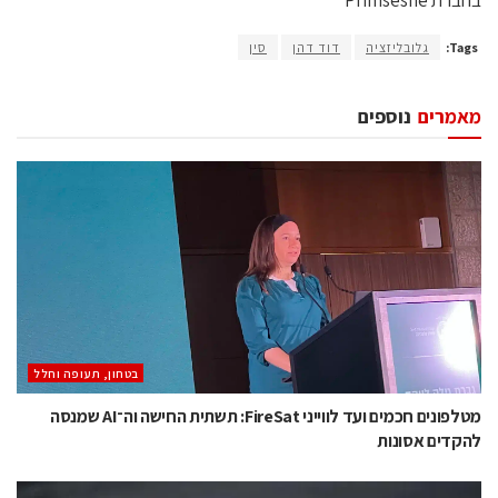
בחברת Primsesne
Tags:
גלובליזציה
דוד דהן
סין
מאמרים
נוספים
בטחון, תעופה וחלל
מטלפונים חכמים ועד לווייני FireSat: תשתית החישה וה־AI שמנסה
להקדים אסונות