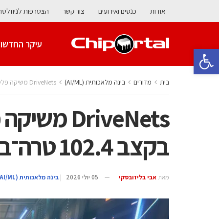
אודות
כנסים ואירועים
צור קשר
הצטרפות לניוזלטר
עיקר החדשו
פתח סרגל נגישות
בית
מדורים
בינה מלאכותית (AI/ML)
DriveNets משיקה פלטפורמות תקשורת בקצב 102.4 טרה־ביט לשנייה לתשתיות AI
DriveNets
בקצב 102.4 טרה־ביט לשנייה לתשתיות AI
מאת
אבי בליזובסקי
05 יולי 2026
|
בינה מלאכותית (AI/ML)