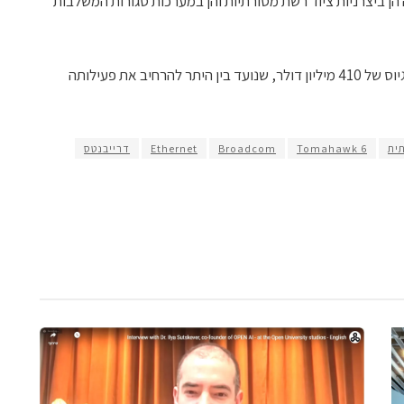
הן ביצרניות ציוד רשת מסורתיות והן במערכות סגורות המשלבות
ההשקה מגיעה לאחר שהחברה הודיעה על גיוס של 410 מיליון דולר, שנועד בין היתר להרחיב את פעילותה
ית
Tomahawk 6
Broadcom
Ethernet
דרייבנטס