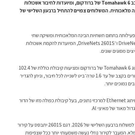
שתי המערכות החדשות מבוססות על שבב Tomahawk 6 של ברודקום, ומיועדות לחיבור אשכולות
נה מלאכותית. המשלוחים צפויים להתחיל ברבעון השלישי של
מרחיבה את פעילותה בתחום תשתיות הבינה המלאכותית ומשיקה שתי
פלטפורמות תקשורת חדשות, DriveNets 2600SL ו־DriveNets 2601S, המיועדות להקמת אשכולות
ים מסוגים שונים.
שתי הפלטפורמות מבוססות על שבב המיתוג Tomahawk 6 של ברודקום ומציעות קיבולת כוללת של 102.4
טרה־ביט לשנייה. המערכות כוללות 64 חיבורים בקצב של עד 1.6 טרה־ביט לשנייה לכל חיבור, וניתן להגדיר
ים נמוכים יותר.
Tomahawk 6 הוצג בידי ברודקום כשבב מיתוג Ethernet למרכזי נתונים, בעל קיבולת כפולה מזו של הדור
ל מאוד של מאיצי AI.
DriveNets מסרה כי המערכות יהיו זמינות למשלוח ברבעון השלישי של 2026. דגם 2601S יתבסס על קירור
26 יציע קירור נוזלי מלא. המעבר לקירור נוזלי נעשה משמעותי יותר ככל שצפיפות