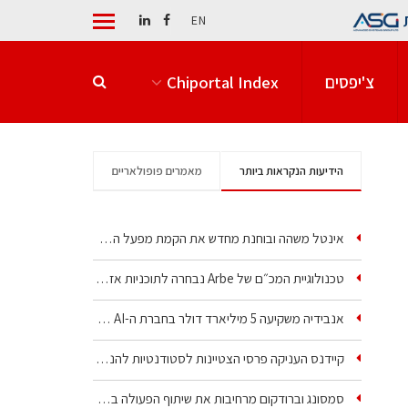
EN
צ'יפסים
Chiportal Index
הידיעות הנקראות ביותר
מאמרים פופולאריים
אינטל משהה ובוחנת מחדש את הקמת מפעל הענק שלה בקריית גת
טכנולוגיית המכ״ם של Arbe נבחרה לתוכניות אזרחיות וביטחוניות
אנבידיה משקיעה 5 מיליארד דולר בחברת ה-AI של איליה סוצקבר
קיידנס העניקה פרסי הצטיינות לסטודנטיות להנדסת חשמל ופיזיקה
סמסונג וברודקום מרחיבות את שיתוף הפעולה בשבבי AI…