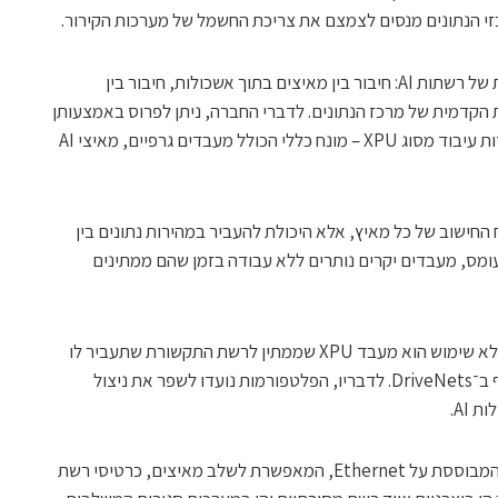
י הנתונים מנסים לצמצם את צריכת החשמל של מערכות הקירור.
הפלטפורמות מיועדות לתמוך בכמה שכבות של רשתות AI: חיבור בין מאיצים בתוך אשכולות, חיבור בין
 הקדמית של מרכז הנתונים. לדברי החברה, ניתן לפרוס באמצעותן
רשתות הכוללות מאות ועד מאות אלפי יחידות עיבוד מסוג XPU – מונח כללי הכולל מעבדים גרפיים, מאיצי AI
החישוב של כל מאיץ, אלא היכולת להעביר במהירות נתונים בין
ומס, מעבדים יקרים נותרים ללא עבודה בזמן שהם ממתינים
"המשאב היקר ביותר בעולם כיום שעומד ללא שימוש הוא מעבד XPU שממתין לרשת התקשורת שתעביר לו
מידע", אמר עידו סוסן, מנכ"ל ומייסד שותף ב־DriveNets. לדבריו, הפלטפורמות נועדו לשפר את ניצול
AI.
DriveNets מקדמת ארכיטקטורה פתוחה המבוססת על Ethernet, המאפשרת לשלב מאיצים, כרטיסי רשת