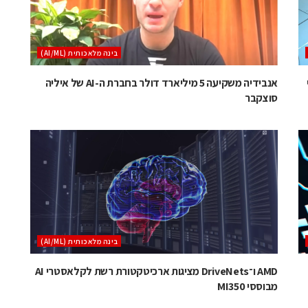
בינה מלאכותית (AI/ML)
י
אנבידיה משקיעה 5 מיליארד דולר בחברת ה-AI של איליה
סוצקבר
בינה מלאכותית (AI/ML)
AMD ו־DriveNets מציגות ארכיטקטורת רשת לקלאסטרי AI
מבוססי MI350