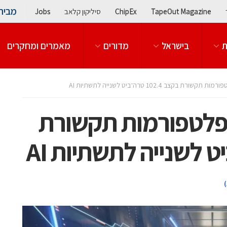
מבית
TapeOut Magazine
ChipEx
סיליקון קלאב
Jobs
ת
בישראל
מדורים
מאמרים ומחקרים
 משיקה פלטפורמות תקשורת