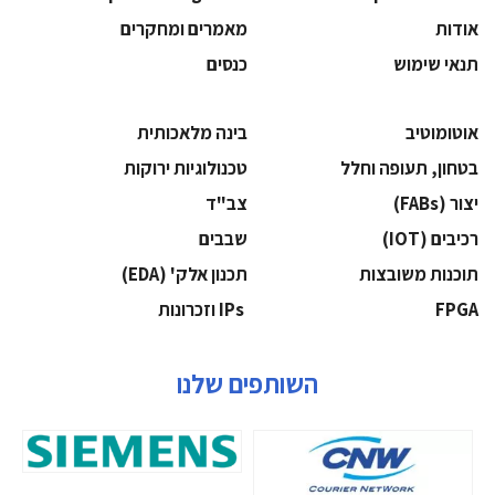
אודות
מאמרים ומחקרים
תנאי שימוש
כנסים
אוטומוטיב
בינה מלאכותית
בטחון, תעופה וחלל
‫טכנולוגיות ירוקות‬
‫יצור (‪(FABs‬‬
‫צב"ד‬
‫רכיבים‬ (IOT)
‫שבבים‬
‫תוכנות משובצות‬
‫תכנון אלק' (‪(EDA‬‬
‫‪FPGA‬‬
‫ ‪וזכרונות IPs‬‬
השותפים שלנו