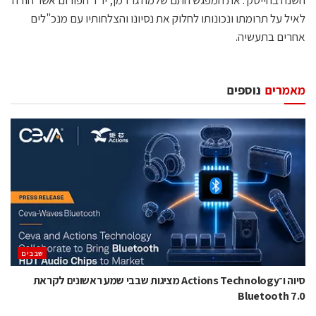
השנה בהייטק . את המפגש חתם שלמה גרדמן, יו"ר הפורום אשר הודה
לאיל על תרומתו ונכונותו לחלוק את נסיונו והצלחותיו עם מנכ"לים
אחרים בתעשיה.
מאמרים
נוספים
‫שבבים‬
סיוה ו־Actions Technology מציגות שבבי שמע ראשונים לקראת
Bluetooth 7.0