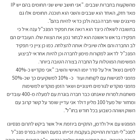
מהשקעות בחברות שבבים. "אני חושב שיש שני תחומים בהם יש IP
מאד חזק, האחד הוא שבבים והשני הוא תוכנה. תחומים אלו גם
מייצגים שווי חברה גבוה ולכן כדאי להיות בהם".
בתשובה לשאלה כיצד הוא רואה את תפקיד המנכ"ל ענה איל כי
תפקידו בראש וראשונה הוא לבחור נכון את הצוות שלו. העובדים הם
לב החברה והם אלה שיובילו אותה להצלחה. כמו כן ציין כי תפקיד
המנכ"ל לדאוג למקורות מימון לחברה וכן להיות אחראי לביצוע
המשימות המוטלות על החברה בצורה הטובה ביותר.
לסיום נשאל איל על סדר יומו האישי והשיב: "אני מקדיש כ-40%
מזמני לפגישות עם לקוחות ועוד כ- 10% למשקיעים כך שכ-50%
מזמני מוקדש לגורמים חיצוניים ושאר הזמן מוקדש למשימות
משתנות.למרות שאנחנו כבר חברה בוגרת עם למעלה מ-400 עובדים
ומחזור של מעל 100 מליון דולר אני עדיין שומר על קשר קרוב עם
השוק ושוהה כשבוע בכל חודש בחו"ל".
המפגש עם איל ולדמן, התקיים ביוזמת איל אשר ביקש לתרום מנסיונו
למנכ"לי חברות ההייטק בעקבות זכייתו בפעם השניה בפרס מנכ"ל