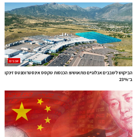
‫שבבים‬
הביקוש לשבבים אנלוגיים מתאושש: הכנסות טקסס אינסטרומנטס זינקו
ב־23%