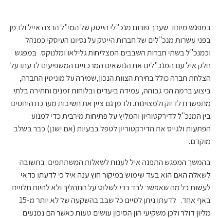
במפגש מיוחד שערך פורום מנכ"לי הייטק של המי"ל הרצה אייל ולדמן
בפני עשרות מנכ"לים של חברות הייטק על נסיונו העיסקי כמנהל
וכמנכ"ל בשתי חברות השבבים המצליחות גלילאו ומלנוקס. במפגש
חלק איל עם המנכ"לים את הנושאים המרכזיים המשפיעים לדעתו על
הצלחת חברה כולל בחירת הצוות הנכון,שמירה על מוניטין החברה,
ביצוע ברמה הכי גבוהה, עמידה ביעדים ובלוחות זמנים וחתירה בלתי
מתפשרת לדיוק ולמצוינות. ולדמן גם ציין את חשיבות מערכת היחסים
בין המנכ"ל לדירקטוריון והמליץ על פתיחות מירבית כדי למנוע
הפתעות ולגייס את הדירקטוריון לטפל בבעיות (אם ישנן) כבר בשלב
מוקדם.
בהמשך המפגש התפנה איל לענות לשאלות המשתתפים. בתשובה
לשאלה האם הוא בעד שימוש במיקור חוץ ענה איל כי לדעתו כדאי
לעשות כל מה שאפשר לבד כדי לשלוט על התהליך ולא להיות תלויים
באף אחד. לדעתו ניתן לסיים כל שבב בהשקעה של לא יותר מ-15
מליון דולר ולכן משקיעי הון הסיכון עושים טעות כאשר הם נמנעים