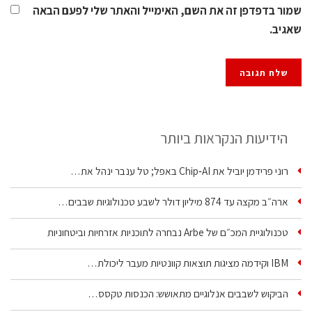
שמור בדפדפן זה את השם, האימייל והאתר שלי לפעם הבאה
שאגיב.
הידיעות הנקראות ביותר
רוני פרידמן יוביל את Chip‑AI באפל; טל ענבר ינהל את…
ארה״ב מקצה עד 874 מיליון דולר לשבע טכנולוגיות שבבים…
טכנולוגיית המכ״ם של Arbe נבחרה לתוכניות אזרחיות וביטחוניות
IBM וקידמה מציגות תוצאות קוונטיות מעבר ליכולת…
הביקוש לשבבים אנלוגיים מתאושש: הכנסות טקסס…