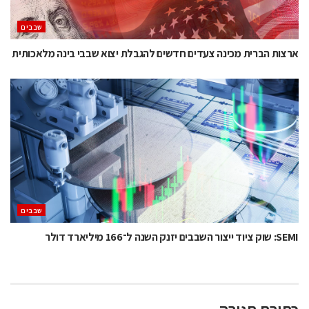
‫שבבים‬
ארצות הברית מכינה צעדים חדשים להגבלת יצוא שבבי בינה מלאכותית
‫שבבים‬
SEMI: שוק ציוד ייצור השבבים יזנק השנה ל־166 מיליארד דולר