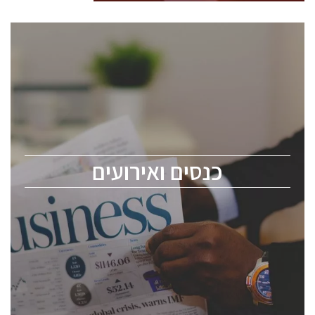
כנסים ואירועים
כנס ChipEx2026 יערך ב-12-13 במאי, 2026. הכנס מיועד
לכל העוסקים בתעשיית הסמיקונדקטור כולל מהנדסים,
מומחים מקצועיים ובכירים.
כנסים ואירועים
ChipEx2026 will be held on May 12-13, 2026. The
conference is intended for everyone involved in the
semiconductor industry, including engineers,
professional experts, and senior executives.
לחץ לפרטים