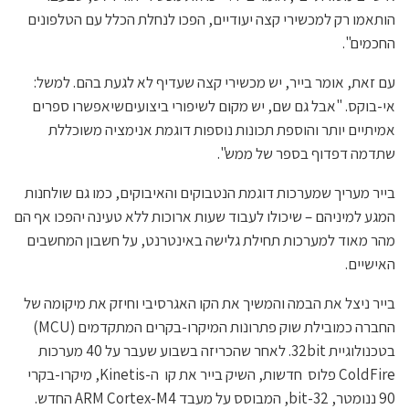
הותאמו רק למכשירי קצה יעודיים, הפכו לנחלת הכלל עם הטלפונים
החכמים".
עם זאת, אומר בייר, יש מכשירי קצה שעדיף לא לגעת בהם. למשל:
אי-בוקס. "אבל גם שם, יש מקום לשיפורי ביצועיםשיאפשרו ספרים
אמיתיים יותר והוספת תכונות נוספות דוגמת אנימציה משוכללת
שתדמה דפדוף בספר של ממש".
בייר מעריך שמערכות דוגמת הנטבוקים והאיבוקים, כמו גם שולחנות
המגע למיניהם – שיכולו לעבוד שעות ארוכות ללא טעינה יהפכו אף הם
מהר מאוד למערכות תחילת גלישה באינטרנט, על חשבון המחשבים
האישיים.
בייר ניצל את הבמה והמשיך את הקו האגרסיבי וחיזק את מיקומה של
החברה כמובילת שוק פתרונות המיקרו-בקרים המתקדמים (MCU)
בטכנולוגיית 32bit. לאחר שהכריזה בשבוע שעבר על 40 מערכות
ColdFire פלוס חדשות, השיק בייר את קו ה-Kinetis, מיקרו-בקרי
90 ננומטר, 32-bit, המבוסס על מעבד ARM Cortex-M4 החדש.