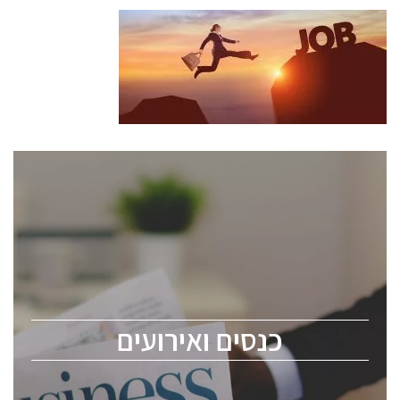
כנסים ואירועים
כנס ChipEx2026 יערך ב-12-13 במאי, 2026. הכנס מיועד
לכל העוסקים בתעשיית הסמיקונדקטור כולל מהנדסים,
מומחים מקצועיים ובכירים.
כנסים ואירועים
ChipEx2026 will be held on May 12-13, 2026. The
conference is intended for everyone involved in the