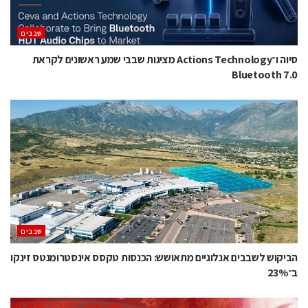
‫שבבים‬
סיוה ו־Actions Technology מציגות שבבי שמע ראשונים לקראת
Bluetooth 7.0
‫שבבים‬
הביקוש לשבבים אנלוגיים מתאושש: הכנסות טקסס אינסטרומנטס זינקו
ב־23%