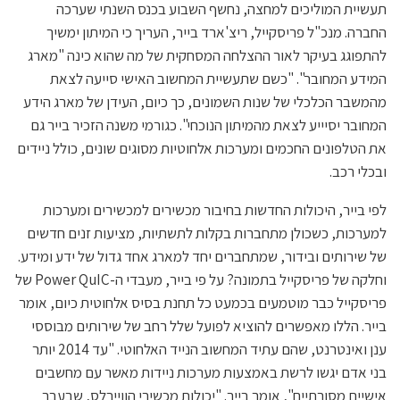
תעשיית המוליכים למחצה, נחשף השבוע בכנס השנתי שערכה
החברה. מנכ"ל פריסקייל, ריצ'ארד בייר, העריך כי המיתון ימשיך
להתפוגג בעיקר לאור ההצלחה המסחקית של מה שהוא כינה "מארג
המידע המחובר". "כשם שתעשיית המחשוב האישי סייעה לצאת
מהמשבר הכלכלי של שנות השמונים, כך כיום, העידן של מארג הידע
המחובר יסיייע לצאת מהמיתון הנוכחי". כגורמי משנה הזכיר בייר גם
את הטלפונים החכמים ומערכות אלחוטיות מסוגים שונים, כולל ניידים
ובכלי רכב.
לפי בייר, היכולות החדשות בחיבור מכשירים למכשירים ומערכות
למערכות, כשכולן מתחברות בקלות לתשתיות, מציעות זנים חדשים
של שירותים ובידור, שמתחברים יחד למארג אחד גדול של ידע ומידע.
וחלקה של פריסקייל בתמונה? על פי בייר, מעבדי ה-Power QuIC של
פריסקייל כבר מוטמעים בכמעט כל תחנת בסיס אלחוטית כיום, אומר
בייר. הללו מאפשרים להוציא לפועל שלל רחב של שירותים מבוססי
ענן ואינטרנט, שהם עתיד המחשוב הנייד האלחוטי. "עד 2014 יותר
בני אדם יגשו לרשת באמצעות מערכות ניידות מאשר עם מחשבים
אישיים מסורתיים", אומר בייר. "יכולות מכשירי הוויירלס, שבעבר