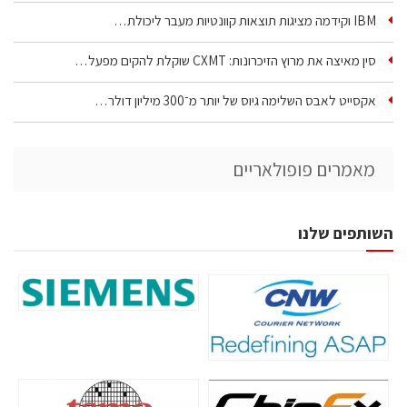
IBM וקידמה מציגות תוצאות קוונטיות מעבר ליכולת…
סין מאיצה את מרוץ הזיכרונות: CXMT שוקלת להקים מפעל…
אקסייט לאבס השלימה גיוס של יותר מ־300 מיליון דולר…
מאמרים פופולאריים
השותפים שלנו