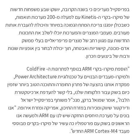
בפריסקייל מעריכים כי בשנה הקרובה, יושקו שבע משפחות חדשות
של מיקרו-בקרי ה-Kinetis עם למעלה מ-200 מערכות תואמות,
כשבכולן יופגנו צריכת המתח הנמוכה במיוחד והיכולת להעברת אותות
מעורבים. מעמבי המוצרים והמערכות יוכלו לשלב את התכונות
החדשות עם מגוון רחב של מוצרים פריפריאליים בעלי ממשק
אדם-מכונה, קישוריות ואבטחה, תוך יכולת לבחור בין אופציות שונות
ורבות של ביצועים וזכרון.
"הוספת מיקרו-בקרי ARM בנוסף לפתרונות ה- ColdFire
ולמיקרו-מעבדים הבנויים על טכנולוגיית Power Architecture,
ממקדת אותנו בהצעה של פתרון החומרה והתוכנה הטוב ביותר שזמין
כיום בשוק עבור הלקוחות שלנו, בלי קשר להעדפת ארכיטקטורת
הלבה", אומר שמואל ברקן, מנכ"ל משותף בפריסקייל ישראל
ודירקטור שיווק ומכירות במזרח התיכון, אפריקה ומזרח אירופה. "אנו
בונים על מערכת היחסים החזקה שיש לנו עם ARM ולמעשה אנו
הראשונים בשוק עם פורטפוליו כה עשיר של מיקרו-בקרים מבוססי
מעבד ARM Cortex-M4 החדש".