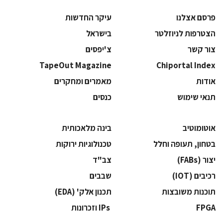
פרסם אצלנו
עיקר החדשות
הצטרפות לניוזלטר
בישראל
צור קשר
צ'יפסים
TapeOut Magazine
Chiportal Index
אודות
מאמרים ומחקרים
תנאי שימוש
כנסים
אוטומוטיב
בינה מלאכותית
בטחון, תעופה וחלל
‫טכנולוגיות ירוקות‬
‫יצור (‪(FABs‬‬
‫צב"ד‬
‫רכיבים‬ (IOT)
‫שבבים‬
‫תוכנות משובצות‬
‫תכנון אלק' (‪(EDA‬‬
‫‪FPGA‬‬
‫ ‪וזכרונות IPs‬‬