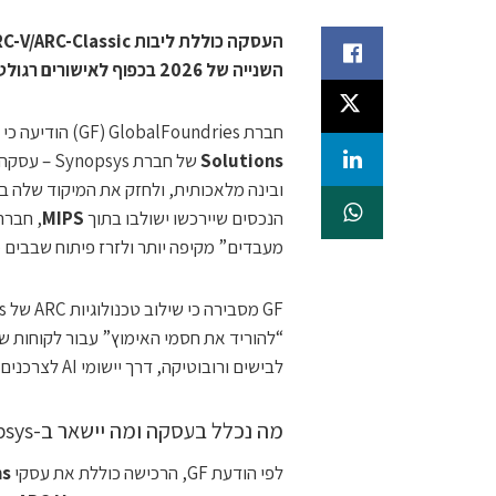
השנייה של 2026 בכפוף לאישורים רגולטוריים
חברת GlobalFoundries ‏(GF) הודיעה כי חתמה על הסכם מחייב לרכישת חטיבת
Solutions
של חברת s
ובינה מלאכותית, ולחזק את המיקוד שלה בי
הנכסים שיירכשו ישולבו בתוך
MIPS
מעבדים” מקיפה יותר ולזרז פיתוח שבבים 
לבישים ורובוטיקה, דרך יישומי AI לצרכנים ועד שבבי AI מתקדמים.
מה נכלל בעסקה ומה יישאר ב-Synopsys
לפי הודעת GF, הרכישה כוללת את עסקי
ns