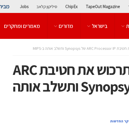
מבית
TapeOut Magazine
ChipEx
סיליקון קלאב
Jobs
ת
בישראל
מדורים
מאמרים ומחקרים
GlobalFoundries תרכוש את חטיבת ARC
Processor IP של Synopsys ותשלב אותה
קר החדשות