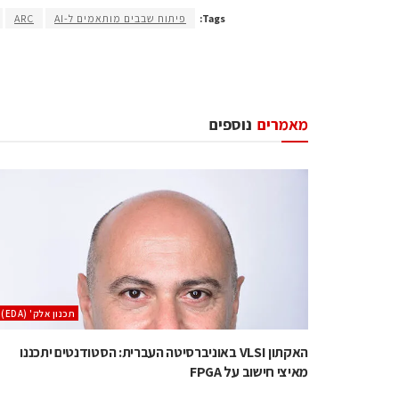
Tags:
פיתוח שבבים מותאמים ל-AI
ARC
מאמרים
נוספים
‫תכנון אלק' (‪(EDA‬‬
האקתון VLSI באוניברסיטה העברית: הסטודנטים יתכננו
מאיצי חישוב על FPGA