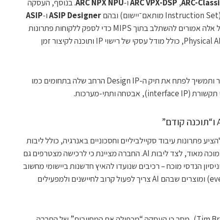
ARC-Class
, ‏
ARC VPX-DSP
ו-
ARC NPX NPU
. בנוסף, העסקה
־יישום) ובהם
ASIP Designer
ו-
ASIP
. לאחר השלמת העסקה, כל אלה אמורים להשתלב בתוך MIPS כדי לספק ללקוחות פתרונות
מעבדים ו-IP “מותאמים במיוחד” ליישומי Physical AI, כולל מודל עסקי של רישוי IP ותוכנה לקיצור זמן
במקביל, Synopsys מדגישה כי היא תשמור ותמשיך לפתח את תיק ה-Design IP הרחב שלה בתחומים כמו
טחה ותתי-מערכות.
להציע פתרונות עיבוד סקיילביליים וחסכוניים באנרגיה, כולל ליבות
עיבוד “ביצועיות”, בינוניות וצריכת-הספק נמוכה מאוד, לצד ליבות AI. החברה מציינת כי לרכישה מצטרפים גם
יסיון הנדסי מוכח – רכיבים שנועדו להאיץ חדשנות ביישומי מחשוב
בזמן אמת, מערכות אירועיות (event-driven) ומוצרים שבהם AI צריך לפעול קרוב לחיישנים ולמפעילים
מנכ”ל GlobalFoundries, טים ברין (Tim Breen), מסר כי העסקה “מכפילה את המחויבות” של החברה