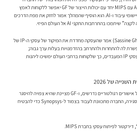
להובלה בתחום Physical AI, וכי שילוב ARC עם MIPS יחד עם יכולות הייצור של GF יאפשר ללקוחות לאמץ
מהר יותר טכנולוגיות חיוניות לדור הבא של יישומי עיבוד ו-AI. הוא הוסיף שהמהלך אמור לחזק את מפת הדרכים
כו בהתרחבות התקני AI אל העולם הפיזי.
מצד Synopsys, המנכ”ל סאסין גאזי (Sassine Ghazi) אמר שהעסקה מחדדת את המיקוד של עסקי ה-IP של
משקים ו-foundation IP, ומאפשרת לה להתחרות ולהתרחב בהזדמנויות בעלות ערך גבוה;
לדבריו, GF תהיה “בעלת בית” מתאימה לעסקי IP המעבדים, כך שלקוחות ברחבי העולם ימשיכו ליהנות
שנייה של 2026
ים נדרשים, ו-GF מציינת שהיא צפויה להיסגר
. לאחר הסגירה, החברה מתכוונת לעבוד בצמוד ל-Synopsys כדי להבטיח