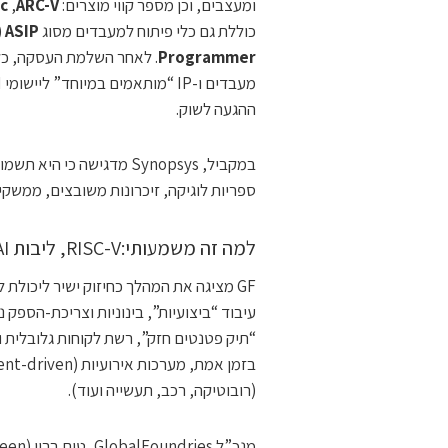
ומעצבים, וכן מספר קווי מוצרים:
ARC-V
, ‏
ic
כוללת גם כלי פיתוח למעבדים מסוג
ASIP
(Instruction Set מותאם
Programmer
ההגעה לשוק.
ספריות לוגיקה, זיכרונות משובצים, ממשקי תקשורת (interface IP), אב
למה זה משמעותי:RISC-V, ליבות AI ו“תוכנה קודם”
GF מציגה את המהלך כחיזוק ישיר ליכולת 
“תיק פטנטים חזק”, רשת לקוחות גלובלית ונ
(רובוטיקה, רכב, תעשייה ועוד).