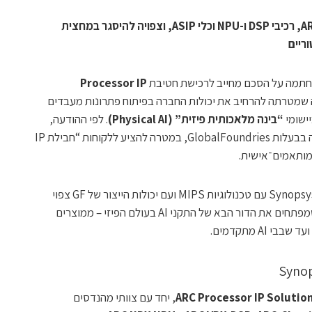
העסקה כוללת ליבות ARC-V/ARC-Classic, רכיבי DSP ו-NPU וכלי ASIP, וצפויה להיסגר במחצית
Processor IP
Synopsy – עסקה שמטרתה להרחיב את יכולות החברה בפיתוח פתרונות מעבדים
ישומי
“בינה מלאכותית פיזית” (Physical AI)
. לפי ההודעה,
, חברה בבעלות GlobalFoundries, במטרה להציע ללקוחות “חבילת IP
מותאמים־אישית.
GF מסבירה כי שילוב טכנולוגיות ARC של Synopsys עם טכנולוגיות MIPS ועם יכולות הייצור של GF צפוי
“להוריד את חסמי האימוץ” עבור לקוחות שמפתחים את הדור הבא של התקני AI בעולם הפיזי – ממוצרים
ARC Processor IP Solutio
, יחד עם צוותי מהנדסים