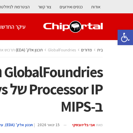
אודות
כנסים ואירועים
צור קשר
הצטרפות לניוזלטר
עיקר החדשו
פתח סרגל נגישות
בית
מדורים
GlobalFoundries תרכוש את חטיבת ARC Processor IP של Synopsys ותשלב אותה ב-MIPS
ב-MIPS
מאת
אבי בליזובסקי
15 ינואר 2026
|
‫תכנון אלק' (‪(EDA‬‬
,
עי