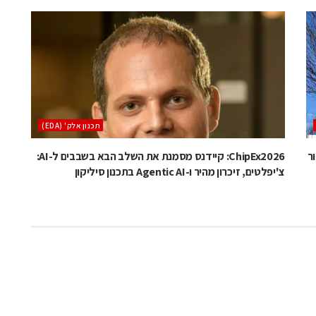
‫תכנון אלק' (‪(EDA‬‬
זור
ChipEx2026: קיידנס מסמנת את השלב הבא בשבבים ל-AI:
צ'יפלטים, זיכרון מהיר ו-Agentic AI בתכנון סיליקון