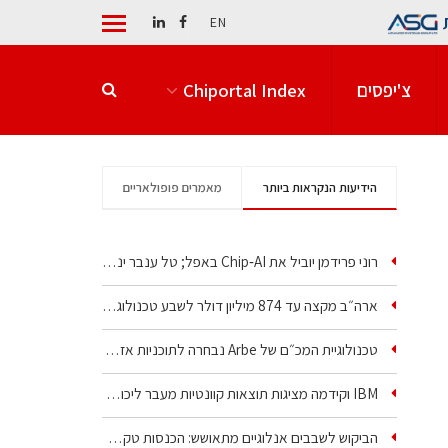
EN
צ'יפסים
Chiportal Index
הידיעות הנקראות ביותר
מאמרים פופולאריים
רוני פרידמן יוביל את Chip‑AI באפל; טל ענבר ינהל את…
ארה״ב מקצה עד 874 מיליון דולר לשבע טכנולוגיות שבבים…
טכנולוגיית המכ״ם של Arbe נבחרה לתוכניות אזרחיות וביטחוניות
IBM וקידמה מציגות תוצאות קוונטיות מעבר ליכולת…
הביקוש לשבבים אנלוגיים מתאושש: הכנסות טקסס…