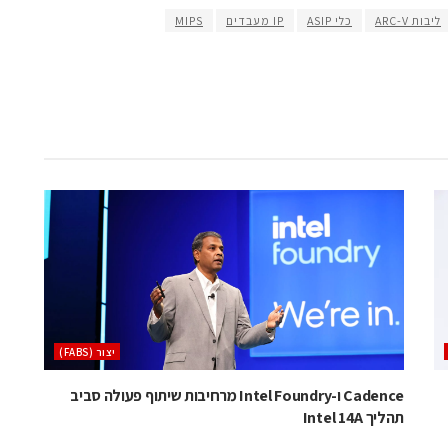
ליבות ARC-V
כלי ASIP
IP מעבדים
MIPS
‫יצור (‪(FABS‬‬
Cadence ו-Intel Foundry מרחיבות שיתוף פעולה סביב
תהליך Intel 14A