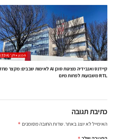
‫תכנון אלק' (‪(EDA‬‬
קיידנס ואנבידיה מציגות סוכן AI לאימות שבבים: מקצר מח
RTL משבועות לפחות מיום
כתיבת תגובה
האימייל לא יוצג באתר.
שדות החובה מסומנים
*
התגובה שלך
*